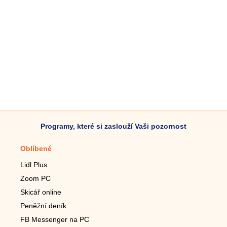
Programy, které si zaslouží Vaši pozornost
Oblíbené
Mobilní aplikace
Lidl Plus
Krokoměr do mobilu
Zoom PC
Lupa do mobilu
Skicář online
Dálkový TV ovladač
Peněžní deník
Živé tapety do mobilu
FB Messenger na PC
Mariáš do mobilu