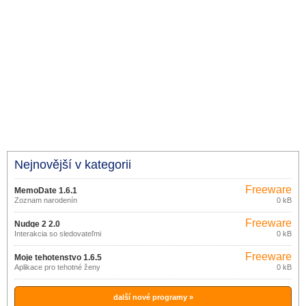
Nejnovější v kategorii
Freeware
MemoDate 1.6.1
Zoznam narodenín
0 kB
Freeware
Nudge 2 2.0
Interakcia so sledovateľmi
0 kB
Freeware
Moje tehotenstvo 1.6.5
Aplikace pro tehotné ženy
0 kB
další nové programy »