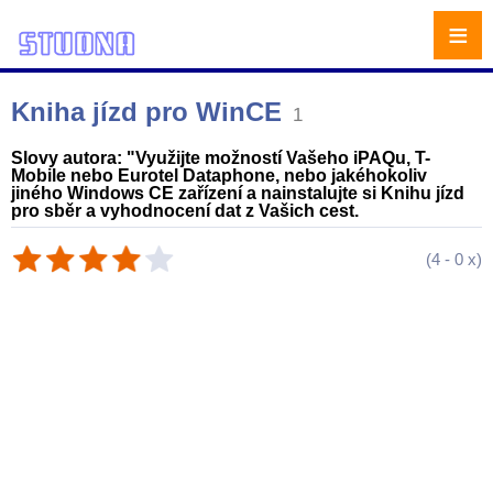
≡
Kniha jízd pro WinCE
1
Slovy autora: "Využijte možností Vašeho iPAQu, T-
Mobile nebo Eurotel Dataphone, nebo jakéhokoliv
jiného Windows CE zařízení a nainstalujte si Knihu jízd
pro sběr a vyhodnocení dat z Vašich cest.
(
4
-
0
x)