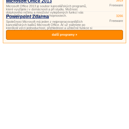
prezentací apod.
Microsoft Office 2013
3919
Freeware
Microsoft Office 2013 je soubor kancelářských programů,
které využijete i v domácnosti a při studiu. Možnost
dotykového režimu a množství vylepšených funkcí vás
přesvědčí o jeho kvalitách a schopnostech.
Powerpoint Zdarma
3266
Freeware
Společnost Microsoft má jeden z nejpropracovanějších
kancelářských balíků Microsoft Office. Ať už stáhnete po
kterékoli verzi jednoduchost, přehlednost a užitečné funkce si
vás získají. Součástí tohoto balíčku je i program PowerPoint.
Powerpoint je program vhodný pro přípravu a prohlížení pr
další programy »