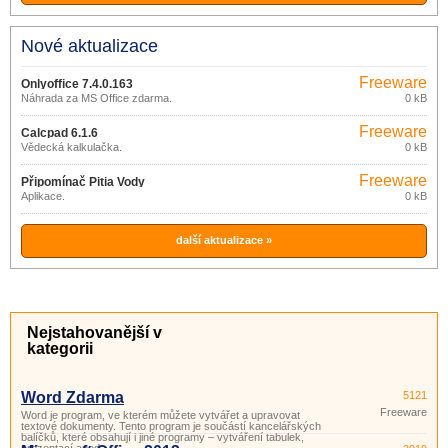
Nové aktualizace
Freeware
Onlyoffice 7.4.0.163
Náhrada za MS Office zdarma.
0 kB
Freeware
Calcpad 6.1.6
Vědecká kalkulačka.
0 kB
Freeware
Připomínač Pitia Vody
Aplikace.
0 kB
další aktualizace »
Nejstahovanější v
kategorii
Word Zdarma
5121
Freeware
Word je program, ve kterém můžete vytvářet a upravovat
textové dokumenty. Tento program je součástí kancelářských
balíčků, které obsahují i ​​jiné programy – vytváření tabulek,