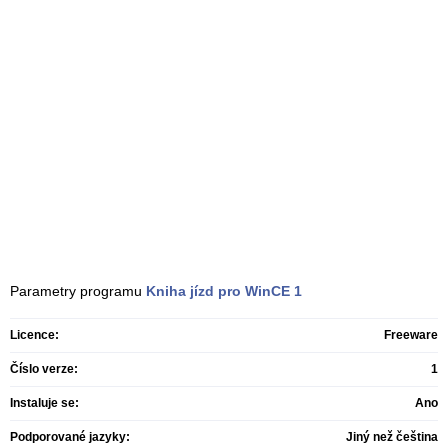
Parametry programu
Kniha jízd pro WinCE
1
Licence:
Freeware
Číslo verze:
1
Instaluje se:
Ano
Podporované jazyky:
Jiný než čeština