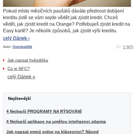
Pokud místo měsíčních paušálů dáváte přednost dobíjení
kreditu jistě se vám sejde vědět jak zjistit kredit. Chceš
vědět, jak zjistit kredit na Orange? Potřebuješ zjistit kredit na
Easy kartě? Je několik způsobů, jak zjistit výši kreditu.
celý článek ›
Autor:
DownloadWik
1365
Jak napsat hvězdičku
Co je NFC?
celý článek »
Nejčtenější
4 Nejlepší PROGRAMY NA RÝSOVÁNÍ
4 Nejlepší aplikace na umělou inteligenci zdarma
Jak napsat emoji srdce na klávesnici? Návod