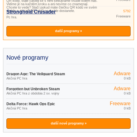
QR kódy, stále častěji se s nimi setkáváme všude kolem nás.
Vidíme je na každém kroku a ani nevíme co znamenají.
Chcete to vede? Stačí pokud máte čtečku QR kódů ve svém
mobilu a do tajů QR kódů se rychle dostanete.
Stronghold Crusader
5792
Freeware
Pc hra.
další programy »
Nové programy
Adware
Dragon Age: The Veilguard Steam
Akčná PC hra
0 kB
Adware
Forgotten but Unbroken Steam
Akčná PC hra z obdobia 2 sv. vojny
0 kB
Freeware
Delta Force: Hawk Ops Epic
Akčná PC hra
0 kB
Games Store
další nové programy »