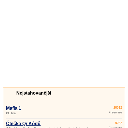
Nejstahovanější
Mafia 1
28312
Freeware
PC hra.
Čtečka Qr Kódů
9232
Freeware