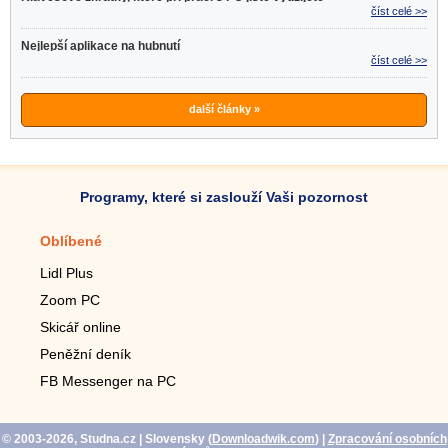
číst celé >>
Nejlepší aplikace na hubnutí
číst celé >>
další články »
Programy, které si zaslouží Vaši pozornost
Oblíbené
Mobilní aplikace
Lidl Plus
Krokoměr do mobilu
Zoom PC
Lupa do mobilu
Skicář online
Dálkový TV ovladač
Peněžní deník
Živé tapety do mobilu
FB Messenger na PC
Mariáš do mobilu
© 2003-2026, Studna.cz
| Slovensky (
Downloadwik.com
)
|
Zpracování osobních