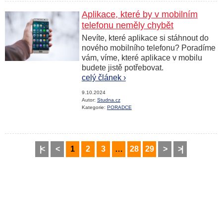
Aplikace, které by v mobilním
telefonu neměly chybět
Nevíte, které aplikace si stáhnout do
nového mobilního telefonu? Poradíme
vám, víme, které aplikace v mobilu
budete jistě potřebovat.
celý článek ›
9.10.2024
Autor:
Studna.cz
Kategorie:
PORADCE
|<
<
1
2
3
…
28
29
>
>|