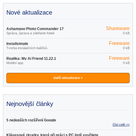
Nové aktualizace
Shareware
Ashampoo Photo Commander 17
Správa, úprava a zdieľanie fotiek
0 kB
18.0.2
Freeware
Installsimple
Tvorba instalačních balíčků.
0 kB
Freeware
Replika: My Ai Friend 11.22.1
Mobilní app.
0 kB
další aktualizace »
Nejnovější články
5 nejlepších rozšíření Google
číst celé >>
Klávesové zkratky, které při práci s PC jistě využijete