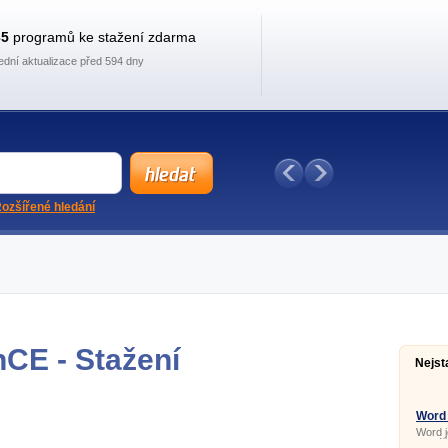
35
programů ke stažení zdarma
ední aktualizace před 594 dny
ozšířené hledání
nCE - Stažení
Nejst
Word
Word j
vytvář