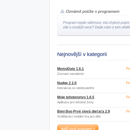
Oznámit potíže s programem
Program nejde stáhnout, má chybný popis
víte o novější verzi? Dejte nám o tom vědět
Nejnovější v kategorii
MemoDate 1.6.1
Fr
Zoznam narodenín
Nudge 2 2.0
Fr
Interakcia so sledovateľmi
Moje tehotenstvo 1.6.5
Fr
Aplikace pro tehotné ženy
Bimi Boo Prvé slová dieťaťa 2.9
Fr
Vzdělávací mobilní hra pro děti
další nové programy »