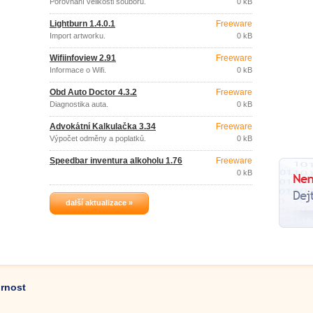
Porovnání velikosti souborů.
0 kB
Lightburn 1.4.0.1
Freeware
Import artworku.
0 kB
Wifiinfoview 2.91
Freeware
Informace o Wifi.
0 kB
Obd Auto Doctor 4.3.2
Freeware
Diagnostika auta.
0 kB
Advokátní Kalkulačka 3.34
Freeware
Výpočet odměny a poplatků.
0 kB
Speedbar inventura alkoholu 1.76
Freeware
0 kB
další aktualizace »
ornost