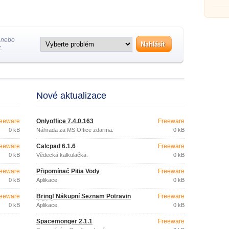
 nebo
.
Nové aktualizace
eeware
Onlyoffice 7.4.0.163
Freeware
0 kB
Náhrada za MS Office zdarma.
0 kB
eeware
Calcpad 6.1.6
Freeware
0 kB
Vědecká kalkulačka.
0 kB
eeware
Připomínač Pitia Vody
Freeware
0 kB
Aplikace.
0 kB
eeware
Bring! Nákupní Seznam Potravin
Freeware
4.51.2
0 kB
Aplikace.
0 kB
Spacemonger 2.1.1
Freeware