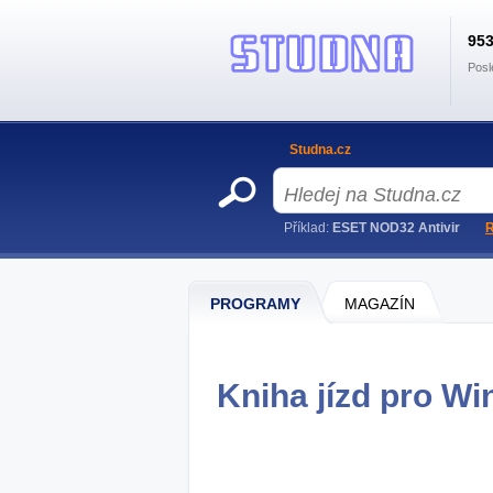
95
Posl
Studna.cz
Příklad:
ESET NOD32 Antivir
R
PROGRAMY
MAGAZÍN
Kniha jízd pro Wi