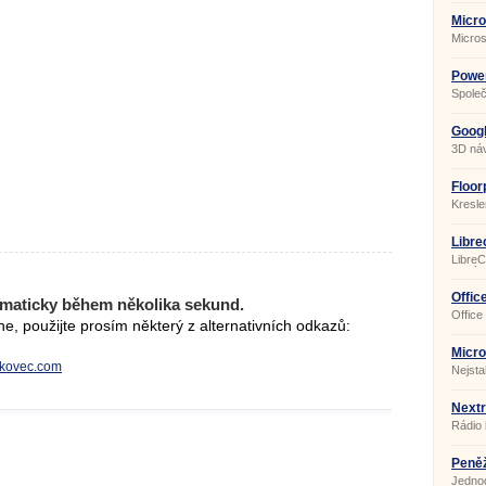
dokume
součás
Micro
které o
Micros
vytvář
kancel
využij
Možno
Powe
množst
Společ
přesvě
nejpro
schop
balíků
stáhne
Googl
jednod
3D náv
užiteč
Součás
PowerP
Floor
vhodný
Kresle
Libre
LibreC
který 
Funkce
platít
Offic
maticky během několika sekund.
Office
, použijte prosím některý z alternativních odkazů:
kancel
běžné 
podnik
Micro
profes
orkovec.com
Nejsta
přesnos
progra
kance
Nextr
Rádio 
Peněž
Jednod