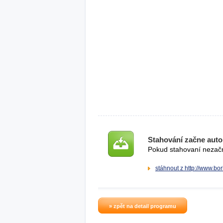
Stahování začne auto
Pokud stahovaní nezačne
stáhnout z http://www.b
» zpět na detail programu