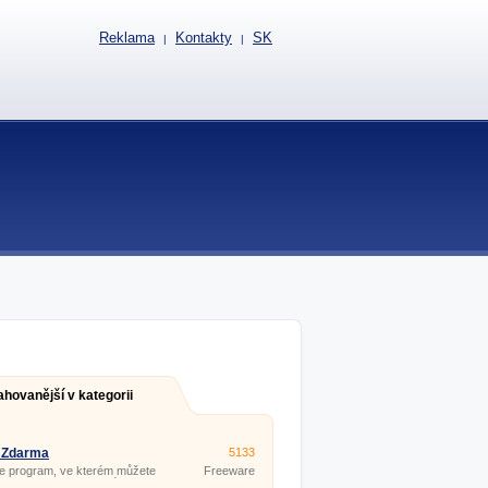
Reklama
Kontakty
SK
|
|
ahovanější v kategorii
 Zdarma
5133
e program, ve kterém můžete
Freeware
et a upravovat textové