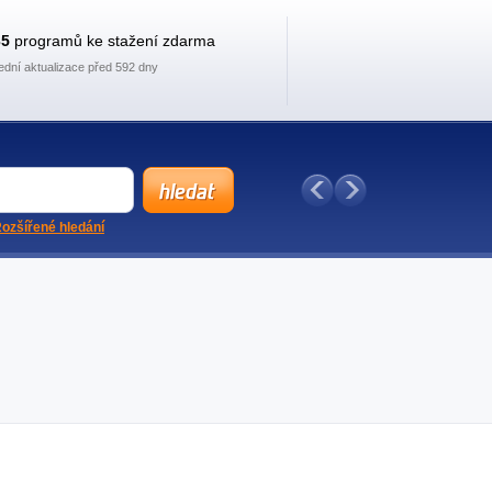
35
programů ke stažení zdarma
ední aktualizace před 592 dny
ozšířené hledání