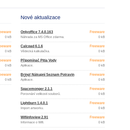
Nové aktualizace
eeware
Onlyoffice 7.4.0.163
Freeware
0 kB
Náhrada za MS Office zdarma.
0 kB
eeware
Calcpad 6.1.6
Freeware
0 kB
Vědecká kalkulačka.
0 kB
eeware
Připomínač Pitia Vody
Freeware
0 kB
Aplikace.
0 kB
eeware
Bring! Nákupní Seznam Potravin
Freeware
4.51.2
0 kB
Aplikace.
0 kB
Spacemonger 2.1.1
Freeware
Porovnání velikosti souborů.
0 kB
Lightburn 1.4.0.1
Freeware
Import artworku.
0 kB
Wifiinfoview 2.91
Freeware
Informace o Wifi.
0 kB