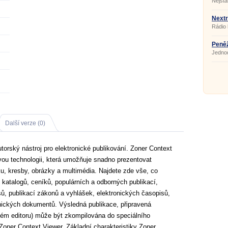
Nejsta
přesnos
progra
kance
Nextr
Rádio 
Peněž
Jednod
Další verze (0)
torský nástroj pro elektronické publikování. Zoner Context
ovou technologii, která umožňuje snadno prezentovat
iku, kresby, obrázky a multimédia. Najdete zde vše, co
 katalogů, ceníků, populárních a odborných publikací,
isů, publikací zákonů a vyhlášek, elektronických časopisů,
nických dokumentů. Výsledná publikace, připravená
vém editoru) může být zkompilována do speciálního
Zoner Context Viewer. Základní charakteristiky Zoner