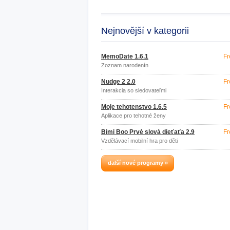
Nejnovější v kategorii
MemoDate 1.6.1
Fr
Zoznam narodenín
Nudge 2 2.0
Fr
Interakcia so sledovateľmi
Moje tehotenstvo 1.6.5
Fr
Aplikace pro tehotné ženy
Bimi Boo Prvé slová dieťaťa 2.9
Fr
Vzdělávací mobilní hra pro děti
další nové programy »