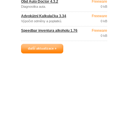
Obd Auto Doctor 4.3.2
Freeware
Diagnostika auta.
0 kB
Advokátní Kalkulačka 3.34
Freeware
Výpočet odměny a poplatků.
0 kB
Speedbar inventura alkoholu 1.76
Freeware
0 kB
další aktualizace »