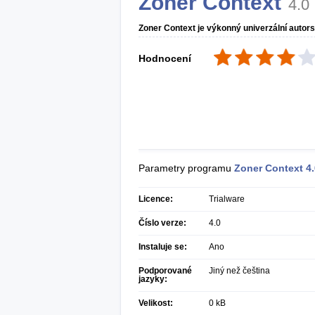
Zoner Context
4.0
Zoner Context je výkonný univerzální autors
Hodnocení
Parametry programu
Zoner Context
4
Licence:
Trialware
Číslo verze:
4.0
Instaluje se:
Ano
Podporované
Jiný než čeština
jazyky:
Velikost:
0 kB