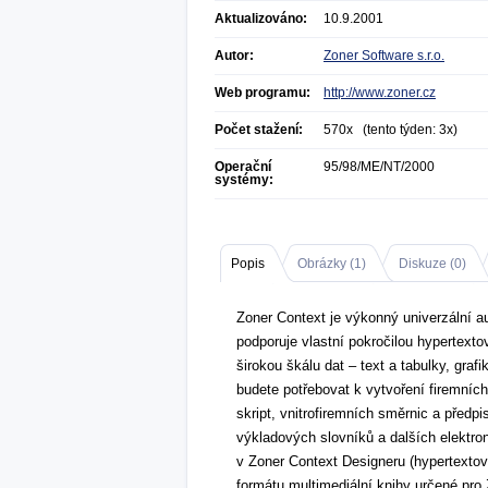
Aktualizováno:
10.9.2001
Autor:
Zoner Software s.r.o.
Web programu:
http://www.zoner.cz
Počet stažení:
570x (tento týden: 3x)
Operační
95/98/ME/NT/2000
systémy:
Popis
Obrázky (
1
)
Diskuze (
0
)
Zoner Context je výkonný univerzální au
podporuje vlastní pokročilou hypertext
širokou škálu dat – text a tabulky, graf
budete potřebovat k vytvoření firemních
skript, vnitrofiremních směrnic a předp
výkladových slovníků a dalších elektro
v Zoner Context Designeru (hypertexto
formátu multimediální knihy určené pro 