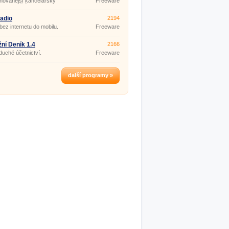
hovanější kancelářský
Freeware
ti, rychlosti a efektivnosti
m na světě.
lářských programů.
adio
2194
bez internetu do mobilu.
Freeware
ní Deník 1.4
2166
uché účetnictví.
Freeware
další programy »