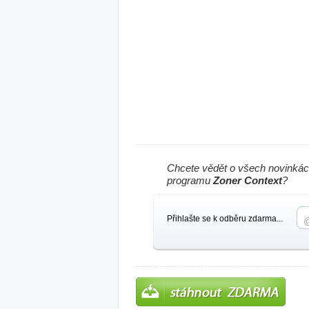
Chcete vědět o všech novinkác
programu
Zoner Context
?
Přihlašte se k odběru zdarma...