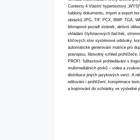
Contextu 4 Vlastní hypertextový „WYSIW
šablony dokumentu, import a export te
obrázků JPG, TIF, PCX, BMP, TGA, WP
bitmapové pozadí stránek, aktivní obl
vkládání čtyřstavových tlačítek, stromo
klíčových slov systémové odskoky, kon
automatické generování matrice pro du
pravopisu, libovolný vzhled prohlížeče, 
PROFI: fulltextové prohledávání s lingv
multimediálních prvků – videa a zvukov
distribuce jiných jazykových verzí. A 
editování i prohlížení, komprimace text
a kopírování do schránky ve výsledné p