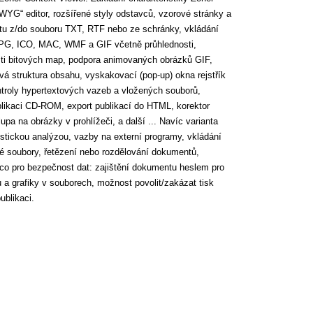
YG“ editor, rozšířené styly odstavců, vzorové stránky a
xtu z/do souboru TXT, RTF nebo ze schránky, vkládání
G, ICO, MAC, WMF a GIF včetně průhlednosti,
asti bitových map, podpora animovaných obrázků GIF,
vá struktura obsahu, vyskakovací (pop-up) okna rejstřík
troly hypertextových vazeb a vložených souborů,
plikaci CD-ROM, export publikací do HTML, korektor
lupa na obrázky v prohlížeči, a další ... Navíc varianta
istickou analýzou, vazby na externí programy, vkládání
é soubory, řetězení nebo rozdělování dokumentů,
něco pro bezpečnost dat: zajištění dokumentu heslem pro
u a grafiky v souborech, možnost povolit/zakázat tisk
ublikaci.