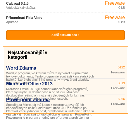
Freeware
Calcpad 6.1.6
Vědecká kalkulačka.
0 kB
Freeware
Připomínač Pitia Vody
Aplikace.
0 kB
další aktualizace »
Nejstahovanější v
kategorii
Word Zdarma
5122
Freeware
Word je program, ve kterém můžete vytvářet a upravovat
textové dokumenty. Tento program je součástí kancelářských
balíčků, které obsahují i ​​jiné programy – vytváření tabulek,
prezentací apod.
Microsoft Office 2013
3919
Freeware
Microsoft Office 2013 je soubor kancelářských programů,
které využijete i v domácnosti a při studiu. Možnost
dotykového režimu a množství vylepšených funkcí vás
přesvědčí o jeho kvalitách a schopnostech.
Powerpoint Zdarma
3266
Freeware
Společnost Microsoft má jeden z nejpropracovanějších
kancelářských balíků Microsoft Office. Ať už stáhnete po
kterékoli verzi jednoduchost, přehlednost a užitečné funkce si
vás získají. Součástí tohoto balíčku je i program PowerPoint.
Powerpoint je program vhodný pro přípravu a prohlížení pr