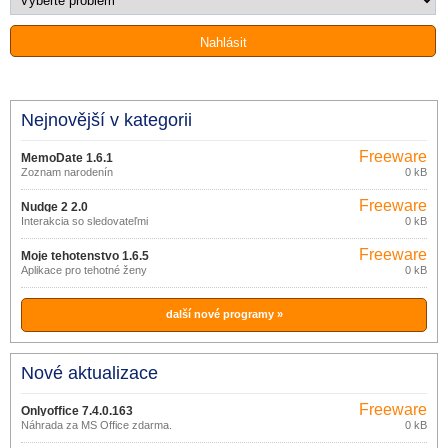
Nejnovější v kategorii
Freeware
MemoDate 1.6.1
Zoznam narodenín
0 kB
Freeware
Nudge 2 2.0
Interakcia so sledovateľmi
0 kB
Freeware
Moje tehotenstvo 1.6.5
Aplikace pro tehotné ženy
0 kB
další nové programy »
Nové aktualizace
Freeware
Onlyoffice 7.4.0.163
Náhrada za MS Office zdarma.
0 kB