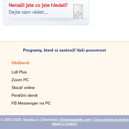
Programy, které si zaslouží Vaši pozornost
Oblíbené
Mobilní aplikace
Lidl Plus
Krokoměr do mobilu
Zoom PC
Lupa do mobilu
Skicář online
Dálkový TV ovladač
Peněžní deník
Živé tapety do mobilu
FB Messenger na PC
Mariáš do mobilu
© 2003-2026, Studna.cz
| Slovensky (
Downloadwik.com
)
|
Zpracování osobních
údajů a cookies