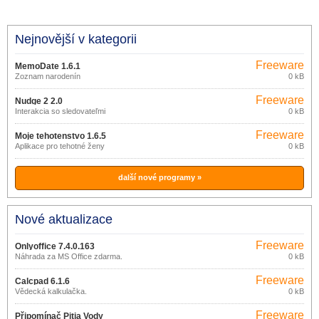
Nejnovější v kategorii
Freeware
MemoDate 1.6.1
Zoznam narodenín
0 kB
Freeware
Nudge 2 2.0
Interakcia so sledovateľmi
0 kB
Freeware
Moje tehotenstvo 1.6.5
Aplikace pro tehotné ženy
0 kB
další nové programy »
Nové aktualizace
Freeware
Onlyoffice 7.4.0.163
Náhrada za MS Office zdarma.
0 kB
Freeware
Calcpad 6.1.6
Vědecká kalkulačka.
0 kB
Freeware
Připomínač Pitia Vody