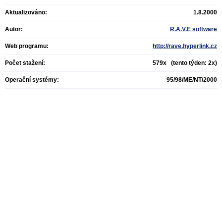
Aktualizováno:
1.8.2000
Autor:
R.A.V.E software
Web programu:
http://rave.hyperlink.cz
Počet stažení:
579x (tento týden: 2x)
Operační systémy:
95/98/ME/NT/2000