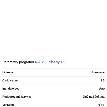
Parametry programu
R.A.V.E Přísady
1.0
Licence:
Freeware
Číslo verze:
1.0
Instaluje se:
Ano
Podporované jazyky:
Jiný než čeština
Velikost:
0 kB