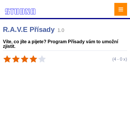
≡
R.A.V.E Přísady
1.0
Víte, co jíte a pijete? Program Přísady vám to umožní
zjistit.
(
4
-
0
x)