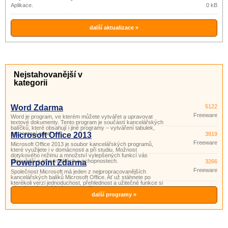
Aplikace.
0 kB
další aktualizace »
Nejstahovanější v
kategorii
Word Zdarma
5122
Freeware
Word je program, ve kterém můžete vytvářet a upravovat
textové dokumenty. Tento program je součástí kancelářských
balíčků, které obsahují i ​​jiné programy – vytváření tabulek,
prezentací apod.
Microsoft Office 2013
3919
Freeware
Microsoft Office 2013 je soubor kancelářských programů,
které využijete i v domácnosti a při studiu. Možnost
dotykového režimu a množství vylepšených funkcí vás
přesvědčí o jeho kvalitách a schopnostech.
Powerpoint Zdarma
3266
Freeware
Společnost Microsoft má jeden z nejpropracovanějších
kancelářských balíků Microsoft Office. Ať už stáhnete po
kterékoli verzi jednoduchost, přehlednost a užitečné funkce si
vás získají. Součástí tohoto balíčku je i program PowerPoint.
Powerpoint je program vhodný pro přípravu a prohlížení pr
další programy »