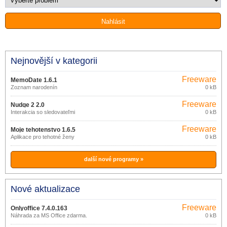
Nejnovější v kategorii
Freeware
MemoDate 1.6.1
Zoznam narodenín
0 kB
Freeware
Nudge 2 2.0
Interakcia so sledovateľmi
0 kB
Freeware
Moje tehotenstvo 1.6.5
Aplikace pro tehotné ženy
0 kB
další nové programy »
Nové aktualizace
Freeware
Onlyoffice 7.4.0.163
Náhrada za MS Office zdarma.
0 kB