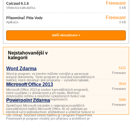
Freeware
Calcpad 6.1.6
Vědecká kalkulačka.
0 kB
Freeware
Připomínač Pitia Vody
Aplikace.
0 kB
další aktualizace »
Nejstahovanější v
kategorii
Word Zdarma
5121
Freeware
Word je program, ve kterém můžete vytvářet a upravovat
textové dokumenty. Tento program je součástí kancelářských
balíčků, které obsahují i ​​jiné programy – vytváření tabulek,
prezentací apod.
Microsoft Office 2013
3919
Freeware
Microsoft Office 2013 je soubor kancelářských programů,
které využijete i v domácnosti a při studiu. Možnost
dotykového režimu a množství vylepšených funkcí vás
přesvědčí o jeho kvalitách a schopnostech.
Powerpoint Zdarma
3266
Freeware
Společnost Microsoft má jeden z nejpropracovanějších
kancelářských balíků Microsoft Office. Ať už stáhnete po
kterékoli verzi jednoduchost, přehlednost a užitečné funkce si
vás získají. Součástí tohoto balíčku je i program PowerPoint.
Powerpoint je program vhodný pro přípravu a prohlížení pr