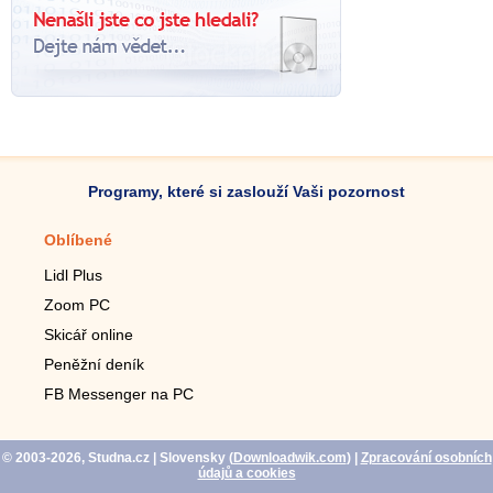
Programy, které si zaslouží Vaši pozornost
Oblíbené
Mobilní aplikace
Lidl Plus
Krokoměr do mobilu
Zoom PC
Lupa do mobilu
Skicář online
Dálkový TV ovladač
Peněžní deník
Živé tapety do mobilu
FB Messenger na PC
Mariáš do mobilu
© 2003-2026, Studna.cz
| Slovensky (
Downloadwik.com
)
|
Zpracování osobních
údajů a cookies