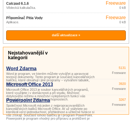
Freeware
Calcpad 6.1.6
Vědecká kalkulačka.
0 kB
Freeware
Připomínač Pitia Vody
Aplikace.
0 kB
další aktualizace »
Nejstahovanější v
kategorii
Word Zdarma
5131
Freeware
Word je program, ve kterém můžete vytvářet a upravovat
textové dokumenty. Tento program je součástí kancelářských
balíčků, které obsahují i ​​jiné programy – vytváření tabulek,
prezentací apod.
Microsoft Office 2013
3920
Freeware
Microsoft Office 2013 je soubor kancelářských programů,
které využijete i v domácnosti a při studiu. Možnost
dotykového režimu a množství vylepšených funkcí vás
přesvědčí o jeho kvalitách a schopnostech.
Powerpoint Zdarma
3267
Freeware
Společnost Microsoft má jeden z nejpropracovanějších
kancelářských balíků Microsoft Office. Ať už stáhnete po
kterékoli verzi jednoduchost, přehlednost a užitečné funkce si
vás získají. Součástí tohoto balíčku je i program PowerPoint.
Powerpoint je program vhodný pro přípravu a prohlížení pr