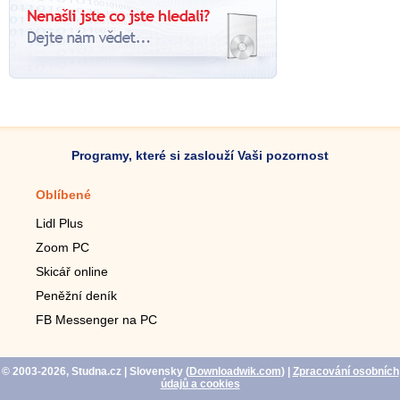
Programy, které si zaslouží Vaši pozornost
Oblíbené
Mobilní aplikace
Lidl Plus
Krokoměr do mobilu
Zoom PC
Lupa do mobilu
Skicář online
Dálkový TV ovladač
Peněžní deník
Živé tapety do mobilu
FB Messenger na PC
Mariáš do mobilu
© 2003-2026, Studna.cz
| Slovensky (
Downloadwik.com
)
|
Zpracování osobních
údajů a cookies