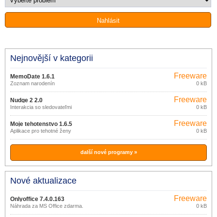
Nejnovější v kategorii
Freeware
MemoDate 1.6.1
Zoznam narodenín
0 kB
Freeware
Nudge 2 2.0
Interakcia so sledovateľmi
0 kB
Freeware
Moje tehotenstvo 1.6.5
Aplikace pro tehotné ženy
0 kB
další nové programy »
Nové aktualizace
Freeware
Onlyoffice 7.4.0.163
Náhrada za MS Office zdarma.
0 kB