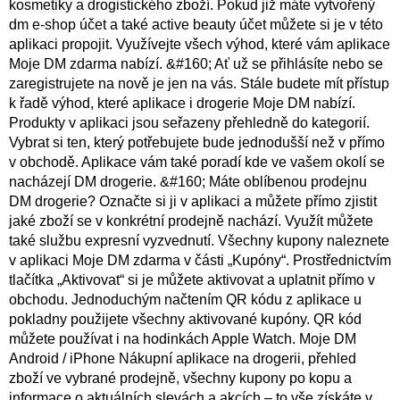
kosmetiky a drogistického zboží. Pokud již máte vytvořený
dm e-shop účet a také active beauty účet můžete si je v této
aplikaci propojit. Využívejte všech výhod, které vám aplikace
Moje DM zdarma nabízí. &#160; Ať už se přihlásíte nebo se
zaregistrujete na nově je jen na vás. Stále budete mít přístup
k řadě výhod, které aplikace i drogerie Moje DM nabízí.
Produkty v aplikaci jsou seřazeny přehledně do kategorií.
Vybrat si ten, který potřebujete bude jednodušší než v přímo
v obchodě. Aplikace vám také poradí kde ve vašem okolí se
nacházejí DM drogerie. &#160; Máte oblíbenou prodejnu
DM drogerie? Označte si ji v aplikaci a můžete přímo zjistit
jaké zboží se v konkrétní prodejně nachází. Využít můžete
také službu expresní vyzvednutí. Všechny kupony naleznete
v aplikaci Moje DM zdarma v části „Kupóny“. Prostřednictvím
tlačítka „Aktivovat“ si je můžete aktivovat a uplatnit přímo v
obchodu. Jednoduchým načtením QR kódu z aplikace u
pokladny použijete všechny aktivované kupóny. QR kód
můžete používat i na hodinkách Apple Watch. Moje DM
Android / iPhone Nákupní aplikace na drogerii, přehled
zboží ve vybrané prodejně, všechny kupony po kopu a
informace o aktuálních slevách a akcích – to vše získáte v