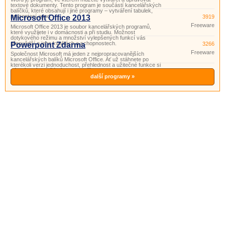
textové dokumenty. Tento program je součástí kancelářských
balíčků, které obsahují i ​​jiné programy – vytváření tabulek,
prezentací apod.
Microsoft Office 2013
3919
Freeware
Microsoft Office 2013 je soubor kancelářských programů,
které využijete i v domácnosti a při studiu. Možnost
dotykového režimu a množství vylepšených funkcí vás
přesvědčí o jeho kvalitách a schopnostech.
Powerpoint Zdarma
3266
Freeware
Společnost Microsoft má jeden z nejpropracovanějších
kancelářských balíků Microsoft Office. Ať už stáhnete po
kterékoli verzi jednoduchost, přehlednost a užitečné funkce si
vás získají. Součástí tohoto balíčku je i program PowerPoint.
Powerpoint je program vhodný pro přípravu a prohlížení pr
další programy »