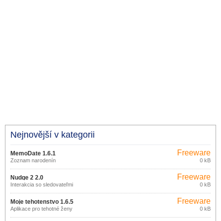
Nejnovější v kategorii
Freeware
MemoDate 1.6.1
Zoznam narodenín
0 kB
Freeware
Nudge 2 2.0
Interakcia so sledovateľmi
0 kB
Freeware
Moje tehotenstvo 1.6.5
Aplikace pro tehotné ženy
0 kB