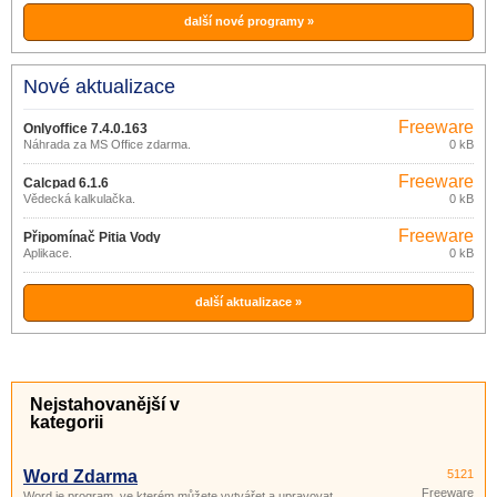
další nové programy »
Nové aktualizace
Freeware
Onlyoffice 7.4.0.163
Náhrada za MS Office zdarma.
0 kB
Freeware
Calcpad 6.1.6
Vědecká kalkulačka.
0 kB
Freeware
Připomínač Pitia Vody
Aplikace.
0 kB
další aktualizace »
Nejstahovanější v
kategorii
Word Zdarma
5121
Freeware
Word je program, ve kterém můžete vytvářet a upravovat