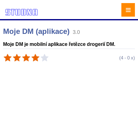
≡
Moje DM (aplikace)
3.0
Moje DM je mobilní aplikace řetězce drogerií DM.
(
4
-
0
x)