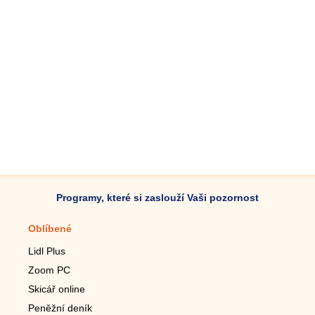
Programy, které si zaslouží Vaši pozornost
Oblíbené
Mobilní aplikace
Lidl Plus
Krokoměr do mobilu
Zoom PC
Lupa do mobilu
Skicář online
Dálkový TV ovladač
Peněžní deník
Živé tapety do mobilu