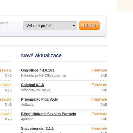
 nebo
.
Nové aktualizace
eeware
Onlyoffice 7.4.0.163
Freeware
0 kB
Náhrada za MS Office zdarma.
0 kB
eeware
Calcpad 6.1.6
Freeware
0 kB
Vědecká kalkulačka.
0 kB
eeware
Připomínač Pitia Vody
Freeware
0 kB
Aplikace.
0 kB
eeware
Bring! Nákupní Seznam Potravin
Freeware
4.51.2
0 kB
Aplikace.
0 kB
Spacemonger 2.1.1
Freeware