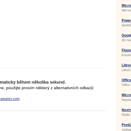
dokume
součás
Micro
které o
Micros
vytvář
kancel
využij
Možno
Powe
množst
Společ
přesvě
nejpro
schop
balíků
stáhne
Googl
jednod
3D náv
užiteč
Součás
PowerP
Floor
vhodný
Kresle
Libre
LibreC
který 
Funkce
platít
Offic
maticky během několika sekund.
Office
, použijte prosím některý z alternativních odkazů:
kancel
běžné 
podnik
Micro
profes
ynawares.com
Nejsta
přesnos
progra
kance
Nextr
Rádio 
Peněž
Jednod