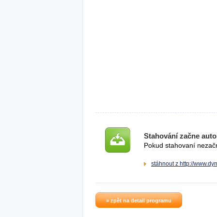
Stahování začne auto
Pokud stahovaní nezačne
stáhnout z http://www.d
» zpět na detail programu