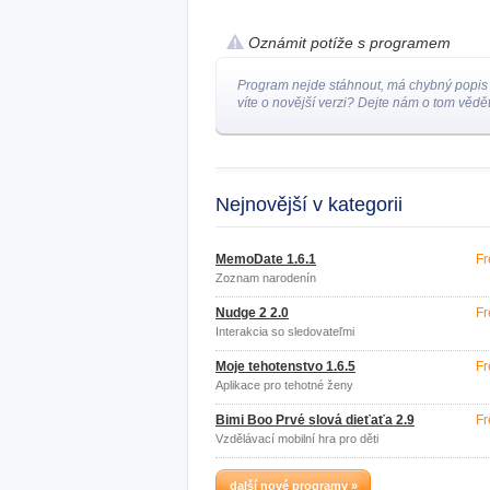
Oznámit potíže s programem
Program nejde stáhnout, má chybný popis
víte o novější verzi? Dejte nám o tom vědět
Nejnovější v kategorii
MemoDate 1.6.1
Fr
Zoznam narodenín
Nudge 2 2.0
Fr
Interakcia so sledovateľmi
Moje tehotenstvo 1.6.5
Fr
Aplikace pro tehotné ženy
Bimi Boo Prvé slová dieťaťa 2.9
Fr
Vzdělávací mobilní hra pro děti
další nové programy »