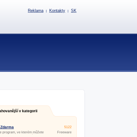
Reklama
Kontakty
SK
|
|
ahovanější v kategorii
 Zdarma
5122
e program, ve kterém můžete
Freeware
et a upravovat textové