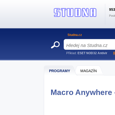
95
Posl
Studna.cz
Příklad:
ESET NOD32 Antivir
R
PROGRAMY
MAGAZÍN
Macro Anywhere -