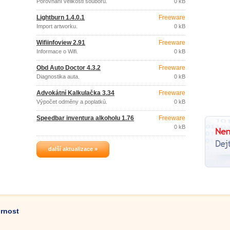
Porovnání velikosti souborů.
0 kB
Lightburn 1.4.0.1
Freeware
Import artworku.
0 kB
Wifiinfoview 2.91
Freeware
Informace o Wifi.
0 kB
Obd Auto Doctor 4.3.2
Freeware
Diagnostika auta.
0 kB
Advokátní Kalkulačka 3.34
Freeware
Výpočet odměny a poplatků.
0 kB
Speedbar inventura alkoholu 1.76
Freeware
0 kB
další aktualizace »
ornost