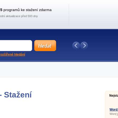
35
programů ke stažení zdarma
ední aktualizace před 593 dny
ozšířené hledání
 Stažení
Nejst
Word
Word j
vytvář