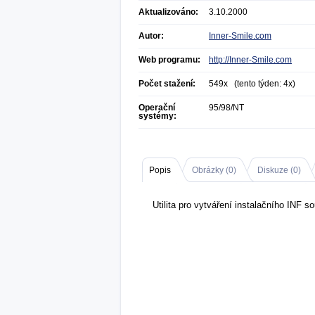
Aktualizováno:
3.10.2000
Autor:
Inner-Smile.com
Web programu:
http://Inner-Smile.com
Počet stažení:
549x (tento týden: 4x)
Operační
95/98/NT
systémy:
Popis
Obrázky (
0
)
Diskuze (
0
)
Utilita pro vytváření instalačního INF s