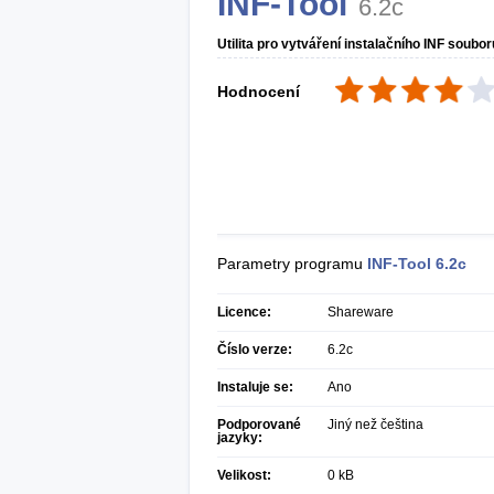
INF-Tool
6.2c
Utilita pro vytváření instalačního INF soubo
Hodnocení
Parametry programu
INF-Tool
6.2c
Licence:
Shareware
Číslo verze:
6.2c
Instaluje se:
Ano
Podporované
Jiný než čeština
jazyky:
Velikost:
0 kB