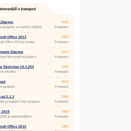
ahovanější v kategorii
 Zdarma
5125
e program, ve kterém můžete
Freeware
et a upravovat textové
nty. Tento program je
tí kancelářských balíčků,
soft Office 2013
3920
bsahují i ​​jiné programy –
oft Office 2013 je soubor
Freeware
ení tabulek, prezentací apod.
ářských programů, které
ete i v domácnosti a při studiu.
st dotykového režimu a
rpoint Zdarma
3267
ví vylepšených funkcí vás
nost Microsoft má jeden z
Freeware
dčí o jeho kvalitách a
pracovanějších kancelářských
nostech.
 Microsoft Office. Ať už
te po kterékoli verzi
e Sketchup 19.3.253
2754
uchost, přehlednost a
rh interiéru.
Freeware
né funkce si vás získají.
tí tohoto balíčku je i program
oint. Powerpoint je program
pad
2610
 pro přípravu a prohlížení pr
ní projektů.
Freeware
cad 2.1.3
2564
AD je nejlepší CAD program,
Freeware
si můžete stáhnout zdarma.
, za které u jiných programů
e zde máte zdarma.
e 2016
2490
 2016 je nejvhodnějším
Freeware
ářským balíčkem nejen pro
domácnosti, školáky či
atele, ale i obchodníky a
soft Office 2010
2355
ionály, kterým záleží na