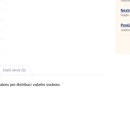
Nejsta
přesnos
progra
kance
Nextr
Rádio 
Peněž
Jednod
Další verze (0)
ouboru pro distribuci vašeho souboru.