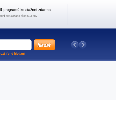
35
programů ke stažení zdarma
ední aktualizace před 593 dny
ozšířené hledání