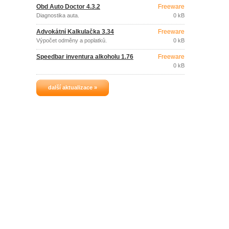
Obd Auto Doctor 4.3.2
Freeware
Diagnostika auta.
0 kB
Advokátní Kalkulačka 3.34
Freeware
Výpočet odměny a poplatků.
0 kB
Speedbar inventura alkoholu 1.76
Freeware
0 kB
další aktualizace »