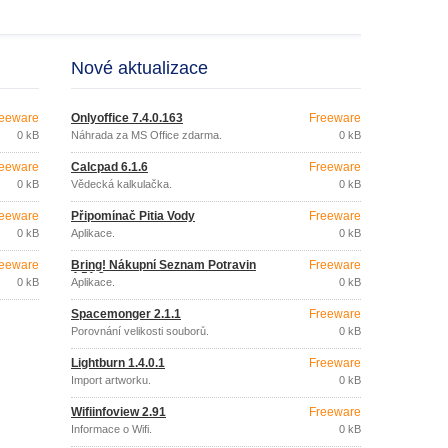
Nové aktualizace
eeware
Onlyoffice 7.4.0.163
Freeware
0 kB
Náhrada za MS Office zdarma.
0 kB
eeware
Calcpad 6.1.6
Freeware
0 kB
Vědecká kalkulačka.
0 kB
eeware
Připomínač Pitia Vody
Freeware
0 kB
Aplikace.
0 kB
eeware
Bring! Nákupní Seznam Potravin
Freeware
4.51.2
0 kB
Aplikace.
0 kB
Spacemonger 2.1.1
Freeware
Porovnání velikosti souborů.
0 kB
Lightburn 1.4.0.1
Freeware
Import artworku.
0 kB
Wifiinfoview 2.91
Freeware
Informace o Wifi.
0 kB