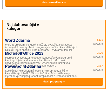
další aktualizace »
Nejstahovanější v
kategorii
Word Zdarma
5131
Freeware
Word je program, ve kterém můžete vytvářet a upravovat
textové dokumenty. Tento program je součástí kancelářských
balíčků, které obsahují i ​​jiné programy – vytváření tabulek,
prezentací apod.
Microsoft Office 2013
3920
Freeware
Microsoft Office 2013 je soubor kancelářských programů,
které využijete i v domácnosti a při studiu. Možnost
dotykového režimu a množství vylepšených funkcí vás
přesvědčí o jeho kvalitách a schopnostech.
Powerpoint Zdarma
3267
Freeware
Společnost Microsoft má jeden z nejpropracovanějších
kancelářských balíků Microsoft Office. Ať už stáhnete po
kterékoli verzi jednoduchost, přehlednost a užitečné funkce si
vás získají. Součástí tohoto balíčku je i program PowerPoint.
Powerpoint je program vhodný pro přípravu a prohlížení pr
další programy »