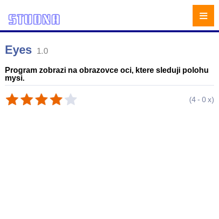
≡
Eyes
1.0
Program zobrazi na obrazovce oci, ktere sleduji polohu
mysi.
(
4
-
0
x)