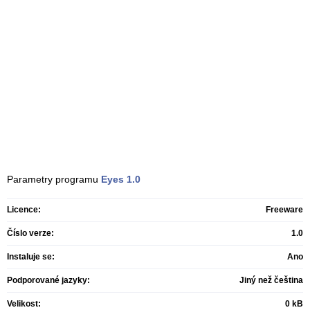
Parametry programu
Eyes
1.0
Licence:
Freeware
Číslo verze:
1.0
Instaluje se:
Ano
Podporované jazyky:
Jiný než čeština
Velikost:
0 kB