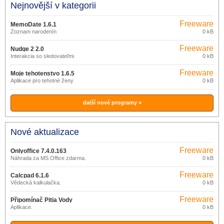
Nejnovější v kategorii
Freeware
MemoDate 1.6.1
Zoznam narodenín
0 kB
Freeware
Nudge 2 2.0
Interakcia so sledovateľmi
0 kB
Freeware
Moje tehotenstvo 1.6.5
Aplikace pro tehotné ženy
0 kB
další nové programy »
Nové aktualizace
Freeware
Onlyoffice 7.4.0.163
Náhrada za MS Office zdarma.
0 kB
Freeware
Calcpad 6.1.6
Vědecká kalkulačka.
0 kB
Freeware
Připomínač Pitia Vody
Aplikace.
0 kB