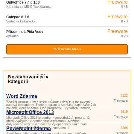
Freeware
Onlyoffice 7.4.0.163
Náhrada za MS Office zdarma.
0 kB
Freeware
Calcpad 6.1.6
Vědecká kalkulačka.
0 kB
Freeware
Připomínač Pitia Vody
Aplikace.
0 kB
další aktualizace »
Nejstahovanější v
kategorii
Word Zdarma
5122
Freeware
Word je program, ve kterém můžete vytvářet a upravovat
textové dokumenty. Tento program je součástí kancelářských
balíčků, které obsahují i ​​jiné programy – vytváření tabulek,
prezentací apod.
Microsoft Office 2013
3919
Freeware
Microsoft Office 2013 je soubor kancelářských programů,
které využijete i v domácnosti a při studiu. Možnost
dotykového režimu a množství vylepšených funkcí vás
přesvědčí o jeho kvalitách a schopnostech.
Powerpoint Zdarma
3266
Freeware
Společnost Microsoft má jeden z nejpropracovanějších