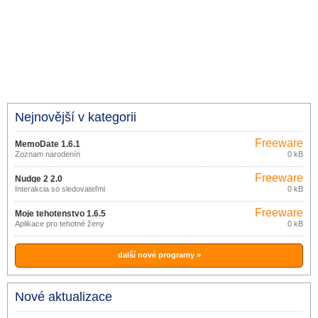
Nejnovější v kategorii
Freeware
MemoDate 1.6.1
Zoznam narodenín
0 kB
Freeware
Nudge 2 2.0
Interakcia so sledovateľmi
0 kB
Freeware
Moje tehotenstvo 1.6.5
Aplikace pro tehotné ženy
0 kB
další nové programy »
Nové aktualizace