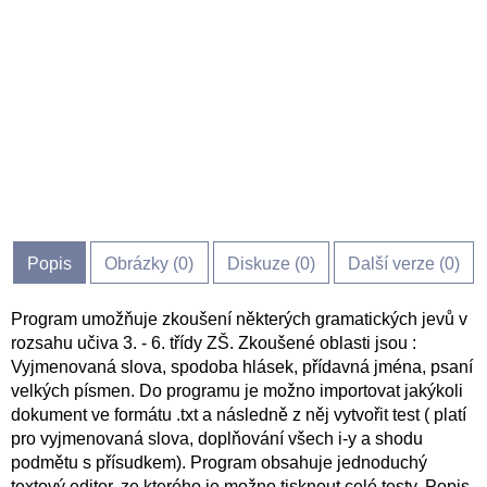
Popis
Obrázky (
0
)
Diskuze (
0
)
Další verze (0)
Program umožňuje zkoušení některých gramatických jevů v
rozsahu učiva 3. - 6. třídy ZŠ. Zkoušené oblasti jsou :
Vyjmenovaná slova, spodoba hlásek, přídavná jména, psaní
velkých písmen. Do programu je možno importovat jakýkoli
dokument ve formátu .txt a následně z něj vytvořit test ( platí
pro vyjmenovaná slova, doplňování všech i-y a shodu
podmětu s přísudkem). Program obsahuje jednoduchý
textový editor, ze kterého je možno tisknout celé testy. Popis