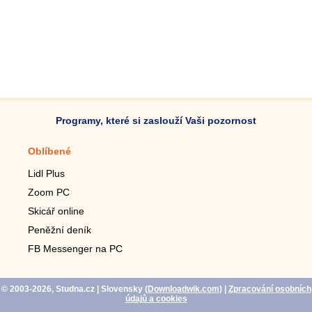
Programy, které si zaslouží Vaši pozornost
Oblíbené
Mobilní aplikace
Lidl Plus
Krokoměr do mobilu
Zoom PC
Lupa do mobilu
Skicář online
Dálkový TV ovladač
Peněžní deník
Živé tapety do mobilu
FB Messenger na PC
Mariáš do mobilu
© 2003-2026, Studna.cz
| Slovensky (
Downloadwik.com
)
|
Zpracování osobních
údajů a cookies