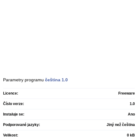
Parametry programu
čeština
1.0
Licence:
Freeware
Číslo verze:
1.0
Instaluje se:
Ano
Podporované jazyky:
Jiný než čeština
Velikost:
0 kB