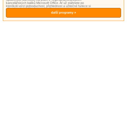
kancelářských balíků Microsoft Office. Ať už stáhnete po
kterékoli verzi jednoduchost, přehlednost a užitečné funkce si
vás získají. Součástí tohoto balíčku je i program PowerPoint.
Powerpoint je program vhodný pro přípravu a prohlížení pr
další programy »