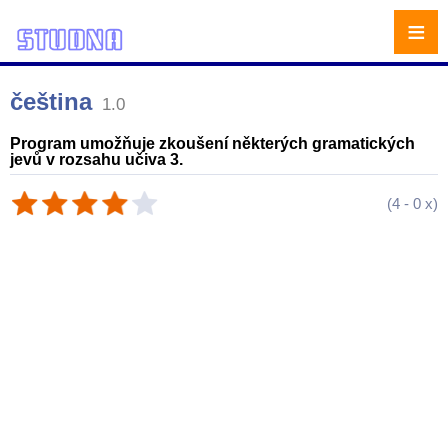
≡
čeština
1.0
Program umožňuje zkoušení některých gramatických
jevů v rozsahu učiva 3.
(
4
-
0
x)