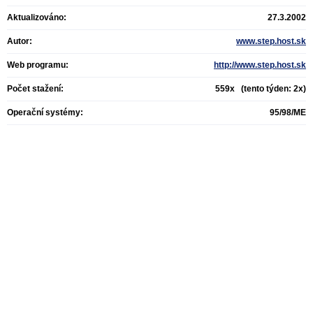
Aktualizováno:
27.3.2002
Autor:
www.step.host.sk
Web programu:
http://www.step.host.sk
Počet stažení:
559x (tento týden: 2x)
Operační systémy:
95/98/ME