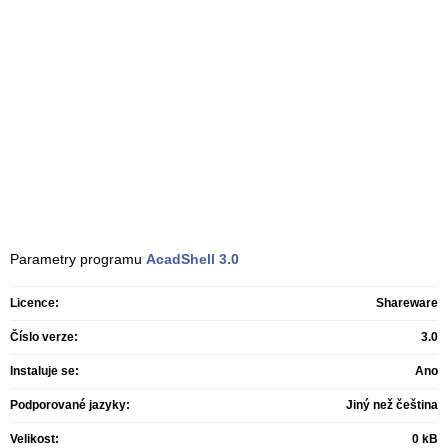
Parametry programu
AcadShell
3.0
Licence:
Shareware
Číslo verze:
3.0
Instaluje se:
Ano
Podporované jazyky:
Jiný než čeština
Velikost:
0 kB