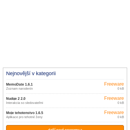
Nejnovější v kategorii
Freeware
MemoDate 1.6.1
Zoznam narodenín
0 kB
Freeware
Nudge 2 2.0
Interakcia so sledovateľmi
0 kB
Freeware
Moje tehotenstvo 1.6.5
Aplikace pro tehotné ženy
0 kB
další nové programy »