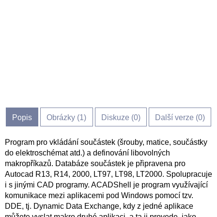
Popis
Obrázky (
1
)
Diskuze (
0
)
Další verze (0)
Program pro vkládání součástek (šrouby, matice, součástky
do elektroschémat atd.) a definování libovolných
makropříkazů. Databáze součástek je připravena pro
Autocad R13, R14, 2000, LT97, LT98, LT2000. Spolupracuje
i s jinými CAD programy. ACADShell je program využívající
komunikace mezi aplikacemi pod Windows pomocí tzv.
DDE, tj. Dynamic Data Exchange, kdy z jedné aplikace
můžete vyslat makro druhé aplikaci, a ta ji provede, jako