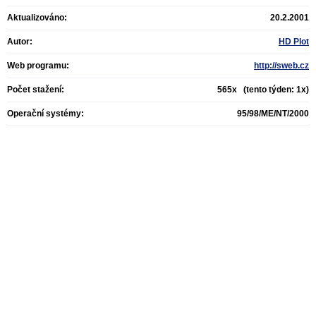
Aktualizováno:
20.2.2001
Autor:
HD Plot
Web programu:
http://sweb.cz
Počet stažení:
565x (tento týden: 1x)
Operační systémy:
95/98/ME/NT/2000