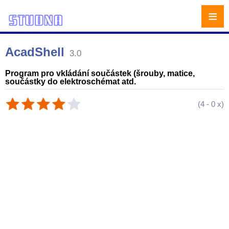
≡
AcadShell
3.0
Program pro vkládání součástek (šrouby, matice,
součástky do elektroschémat atd.
(
4
-
0
x)