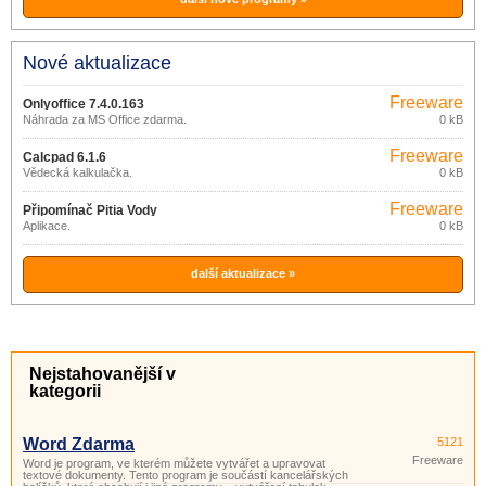
Nové aktualizace
Freeware
Onlyoffice 7.4.0.163
Náhrada za MS Office zdarma.
0 kB
Freeware
Calcpad 6.1.6
Vědecká kalkulačka.
0 kB
Freeware
Připomínač Pitia Vody
Aplikace.
0 kB
další aktualizace »
Nejstahovanější v
kategorii
Word Zdarma
5121
Freeware
Word je program, ve kterém můžete vytvářet a upravovat
textové dokumenty. Tento program je součástí kancelářských