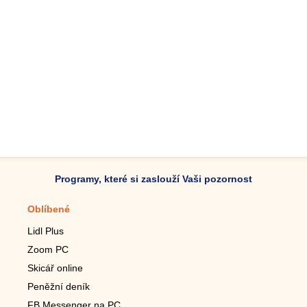
Programy, které si zaslouží Vaši pozornost
Oblíbené
Mobilní aplikace
Lidl Plus
Krokoměr do mobilu
Zoom PC
Lupa do mobilu
Skicář online
Dálkový TV ovladač
Peněžní deník
Živé tapety do mobilu
FB Messenger na PC
Mariáš do mobilu