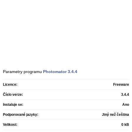
Parametry programu
Photomator
3.4.4
Licence:
Freeware
Číslo verze:
3.4.4
Instaluje se:
Ano
Podporované jazyky:
Jiný než čeština
Velikost:
0 kB