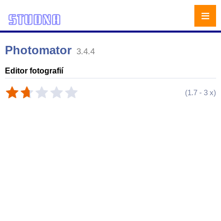
≡
Photomator
3.4.4
Editor fotografií
(
1.7
-
3
x)