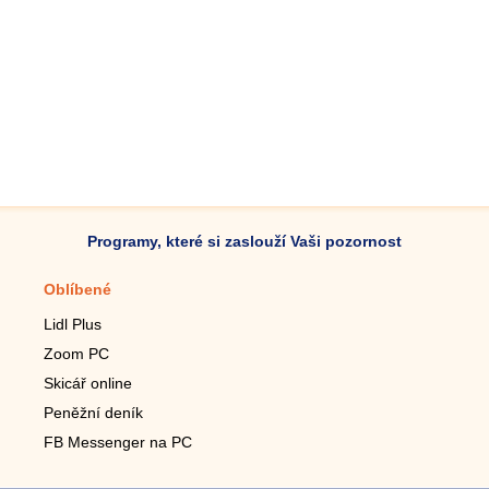
Programy, které si zaslouží Vaši pozornost
Oblíbené
Mobilní aplikace
Lidl Plus
Krokoměr do mobilu
Zoom PC
Lupa do mobilu
Skicář online
Dálkový TV ovladač
Peněžní deník
Živé tapety do mobilu
FB Messenger na PC
Mariáš do mobilu