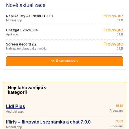
Nové aktualizace
Freeware
Replika: My Ai Friend 11.22.1
Mobilní app.
0 kB
Freeware
Chatgpt 1.2024.004
Aplikace.
0 kB
Freeware
Screen Record 2.2
Nahrávání obrazovky mobilu.
0 kB
další aktualizace »
Nejstahovanější v
kategorii
Lidl Plus
5610
Freeware
Android app.
Iflirts – flirtování, seznamka a chat 7.0.0
3533
Freeware
Mobilní app.