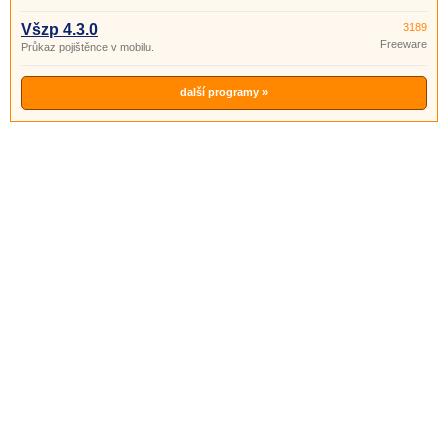
Všzp 4.3.0
3189
Freeware
Průkaz pojištěnce v mobilu.
další programy »