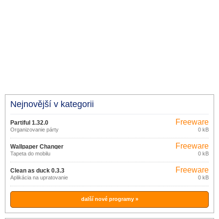
Nejnovější v kategorii
Freeware
Partiful 1.32.0
Organizovanie párty
0 kB
Freeware
Wallpaper Changer
Tapeta do mobilu
0 kB
Freeware
Clean as duck 0.3.3
Aplikácia na upratovanie
0 kB
další nové programy »