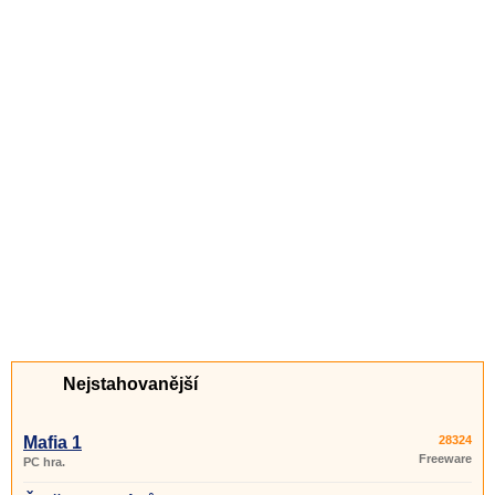
Nejstahovanější
Mafia 1
28324
Freeware
PC hra.