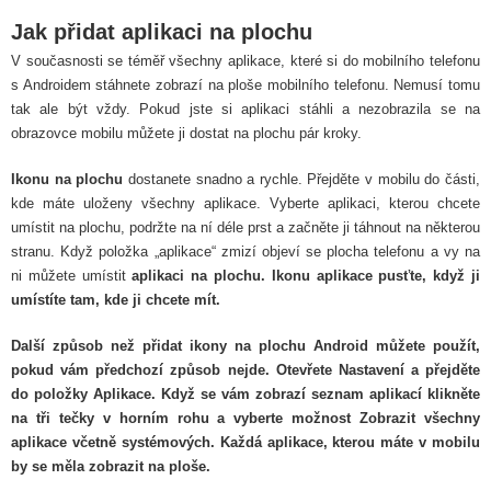
Jak přidat aplikaci na plochu
V současnosti se téměř všechny aplikace, které si do mobilního telefonu
s Androidem stáhnete zobrazí na ploše mobilního telefonu. Nemusí tomu
tak ale být vždy. Pokud jste si aplikaci stáhli a nezobrazila se na
obrazovce mobilu můžete ji dostat na plochu pár kroky.
Ikonu na plochu
dostanete snadno a rychle. Přejděte v mobilu do části,
kde máte uloženy všechny aplikace. Vyberte aplikaci, kterou chcete
umístit na plochu, podržte na ní déle prst a začněte ji táhnout na některou
stranu. Když položka „aplikace“ zmizí objeví se plocha telefonu a vy na
ni můžete umístit
aplikaci na plochu
. Ikonu aplikace pusťte, když ji
umístíte tam, kde ji chcete mít.
Další způsob
než přidat ikony na plochu Android
můžete použít,
pokud vám předchozí způsob nejde. Otevřete Nastavení a přejděte
do položky Aplikace. Když se vám zobrazí seznam aplikací klikněte
na tři tečky v horním rohu a vyberte možnost Zobrazit všechny
aplikace včetně systémových. Každá aplikace, kterou máte v mobilu
by se měla zobrazit na ploše.