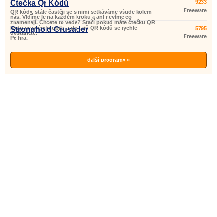
Čtečka Qr Kódů
9233
Freeware
QR kódy, stále častěji se s nimi setkáváme všude kolem
nás. Vidíme je na každém kroku a ani nevíme co
znamenají. Chcete to vede? Stačí pokud máte čtečku QR
kódů ve svém mobilu a do tajů QR kódů se rychle
Stronghold Crusader
5795
dostanete.
Freeware
Pc hra.
další programy »