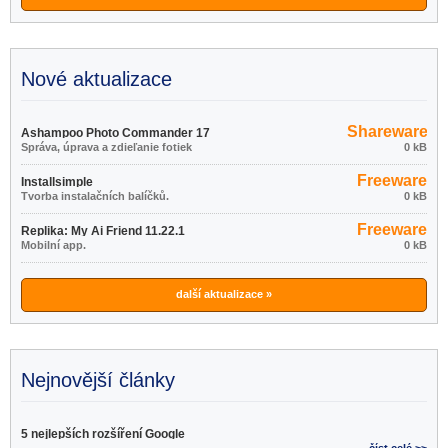
Nové aktualizace
Shareware
Ashampoo Photo Commander 17
Správa, úprava a zdieľanie fotiek
0 kB
18.0.2
Freeware
Installsimple
Tvorba instalačních balíčků.
0 kB
Freeware
Replika: My Ai Friend 11.22.1
Mobilní app.
0 kB
další aktualizace »
Nejnovější články
5 nejlepších rozšíření Google