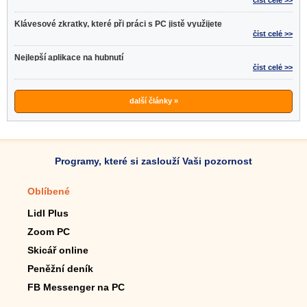
číst celé >>
Klávesové zkratky, které při práci s PC jistě využijete
číst celé >>
Nejlepší aplikace na hubnutí
číst celé >>
další články »
Programy, které si zaslouží Vaši pozornost
Oblíbené
Mobilní aplikace
Lidl Plus
Krokoměr do mobilu
Zoom PC
Lupa do mobilu
Skicář online
Dálkový TV ovladač
Peněžní deník
Živé tapety do mobilu
FB Messenger na PC
Mariáš do mobilu