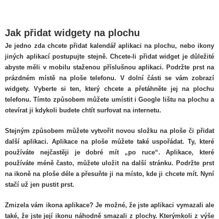
Jak přidat widgety na plochu
Je jedno zda chcete přidat kalendář aplikaci na plochu, nebo ikony
jiných aplikací postupujte stejně. Chcete-li přidat widget je důležité
abyste měli v mobilu staženou příslušnou aplikaci. Podržte prst na
prázdném místě na ploše telefonu. V dolní části se vám zobrazí
widgety. Vyberte si ten, který chcete a přetáhněte jej na plochu
telefonu. Tímto způsobem můžete umístit i Google lištu na plochu a
otevírat ji kdykoli budete chtít surfovat na internetu.
Stejným způsobem můžete vytvořit novou složku na ploše či přidat
další aplikaci. Aplikace na ploše můžete také uspořádat. Ty, které
používáte nejčastěji je dobré mít „po ruce“. Aplikace, které
používáte méně často, můžete uložit na další stránku. Podržte prst
na ikoně na ploše déle a přesuňte ji na místo, kde ji chcete mít. Nyní
stačí už jen pustit prst.
Zmizela vám ikona aplikace? Je možné, že jste aplikaci vymazali ale
také, že jste její ikonu náhodně smazali z plochy. Kterýmkoli z výše