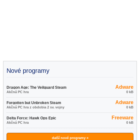
Nové programy
Adware
Dragon Age: The Veilguard Steam
Akčná PC hra
0 kB
Adware
Forgotten but Unbroken Steam
Akčná PC hra z obdobia 2 sv. vojny
0 kB
Freeware
Delta Force: Hawk Ops Epic
Akčná PC hra
0 kB
Games Store
další nové programy »