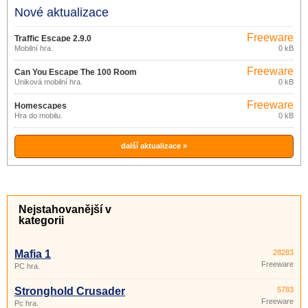
Nové aktualizace
Freeware
Traffic Escape 2.9.0
Mobilní hra.
0 kB
Freeware
Can You Escape The 100 Room
Úniková mobilní hra.
0 kB
Freeware
Homescapes
Hra do mobilu.
0 kB
další aktualizace »
Nejstahovanější v
kategorii
Mafia 1
28283
Freeware
PC hra.
Stronghold Crusader
5783
Freeware
Pc hra.