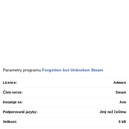
Parametry programu
Forgotten but Unbroken
Steam
Licence:
Adware
Číslo verze:
Steam
Instaluje se:
Ano
Podporované jazyky:
Jiný než čeština
Velikost:
0 kB