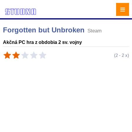
≡
Forgotten but Unbroken
Steam
Akčná PC hra z obdobia 2 sv. vojny
(
2
-
2
x)