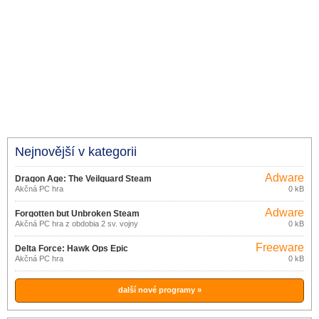
Nejnovější v kategorii
Adware
Dragon Age: The Veilguard Steam
Akčná PC hra
0 kB
Adware
Forgotten but Unbroken Steam
Akčná PC hra z obdobia 2 sv. vojny
0 kB
Freeware
Delta Force: Hawk Ops Epic
Akčná PC hra
0 kB
Games Store
další nové programy »