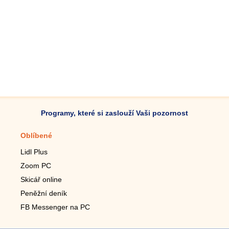
Programy, které si zaslouží Vaši pozornost
Oblíbené
Mobilní aplikace
Lidl Plus
Krokoměr do mobilu
Zoom PC
Lupa do mobilu
Skicář online
Dálkový TV ovladač
Peněžní deník
Živé tapety do mobilu
FB Messenger na PC
Mariáš do mobilu