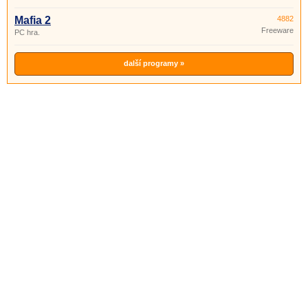
Mafia 2
4882
Freeware
PC hra.
další programy »