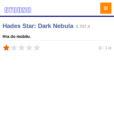
≡
Hades Star: Dark Nebula
5.707.4
Hra do mobilu.
(
1
-
1
x)