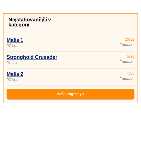
Nejstahovanější v
kategorii
Mafia 1
28322
Freeware
PC hra.
Stronghold Crusader
5795
Freeware
Pc hra.
Mafia 2
4885
Freeware
PC hra.
další programy »