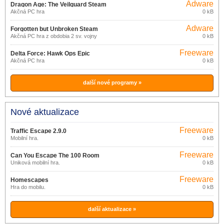
Adware
Dragon Age: The Veilguard Steam
Akčná PC hra
0 kB
Adware
Forgotten but Unbroken Steam
Akčná PC hra z obdobia 2 sv. vojny
0 kB
Freeware
Delta Force: Hawk Ops Epic
Akčná PC hra
0 kB
Games Store
další nové programy »
Nové aktualizace
Freeware
Traffic Escape 2.9.0
Mobilní hra.
0 kB
Freeware
Can You Escape The 100 Room
Úniková mobilní hra.
0 kB
Freeware
Homescapes
Hra do mobilu.
0 kB
další aktualizace »