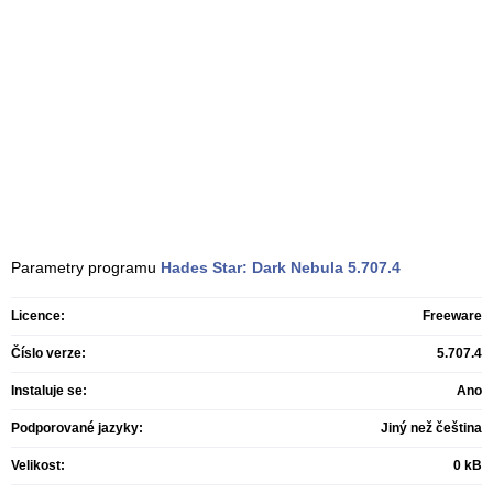
Parametry programu
Hades Star: Dark Nebula
5.707.4
Licence:
Freeware
Číslo verze:
5.707.4
Instaluje se:
Ano
Podporované jazyky:
Jiný než čeština
Velikost:
0 kB