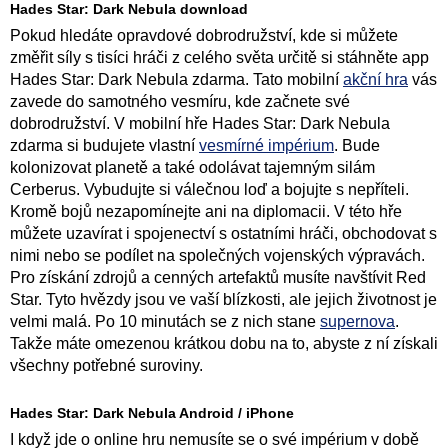
Hades Star: Dark Nebula download
Pokud hledáte opravdové dobrodružství, kde si můžete
změřit síly s tisíci hráči z celého světa určitě si stáhněte app
Hades Star: Dark Nebula zdarma. Tato mobilní
akční hra
vás
zavede do samotného vesmíru, kde začnete své
dobrodružství. V mobilní hře Hades Star: Dark Nebula
zdarma si budujete vlastní
vesmírné impérium
. Bude
kolonizovat planetě a také odolávat tajemným silám
Cerberus. Vybudujte si válečnou loď a bojujte s nepříteli.
Kromě bojů nezapomínejte ani na diplomacii. V této hře
můžete uzavírat i spojenectví s ostatními hráči, obchodovat s
nimi nebo se podílet na společných vojenských výpravách.
Pro získání zdrojů a cenných artefaktů musíte navštívit Red
Star. Tyto hvězdy jsou ve vaší blízkosti, ale jejich životnost je
velmi malá. Po 10 minutách se z nich stane
supernova
.
Takže máte omezenou krátkou dobu na to, abyste z ní získali
všechny potřebné suroviny.
Hades Star: Dark Nebula Android / iPhone
I když jde o online hru nemusíte se o své impérium v ​​době