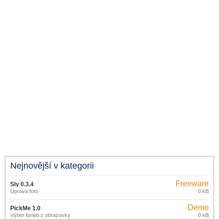
Nejnovější v kategorii
Freeware
Sly 0.3.4
Úprava foto
0 kB
Demo
PickMe 1.0
Výber farieb z obrazovky
0 kB