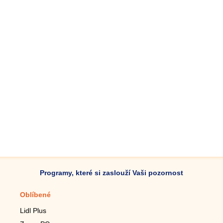
Programy, které si zaslouží Vaši pozornost
Oblíbené
Mobilní aplikace
Lidl Plus
Krokoměr do mobilu