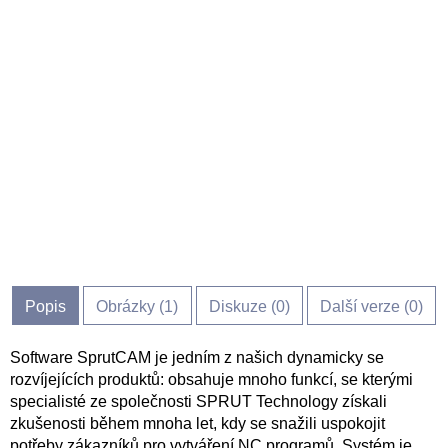
Popis
Obrázky (
1
)
Diskuze (
0
)
Další verze (0)
Software SprutCAM je jedním z našich dynamicky se
rozvíjejících produktů: obsahuje mnoho funkcí, se kterými
specialisté ze společnosti SPRUT Technology získali
zkušenosti během mnoha let, kdy se snažili uspokojit
potřeby zákazníků pro vytváření NC programů. Systém je