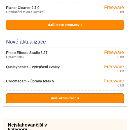
Freeware
Planer Cleaner 2.7.0
Odstranění textu z komiksů
0 kB
další nové programy »
Nové aktualizace
Freeware
Photo Effects Studio 3.27
Úprava fotek.
0 kB
Freeware
Qualityscaler – vylepšení kvality
0 kB
obrázků 3.0
Freeware
Chromacam – úprava fotek v
0 kB
mobilu 1.0.10
další aktualizace »
Nejstahovanější v
kategorii