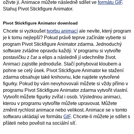
oživte ji. Animace můžete následně sdílet ve
formátu GIF
.
Stahuj Pivot Stickfigure Animator.
Pivot Stickfigure Animator download
Chcete si vyzkoušet
tvorbu animací
ale nevíte, který program
je k tomu nejlepší? Pokud právě teprve začínáte vyberte si
program Pivot Stickfigure Animator zdarma. Jednoduchý
software zvládne opravdu každý. V programu si vytvořte
postavičku z čar a elips a následně jí vdechněte život.
Animaci zajistíte jednoduše. Stačí pohybovat kloubem a
pohne se celý úsek. Pivot Stickfigure Animator ke stažení
zdarma obsahuje také knihovnu, kde najdete vytvořené
figurky. Pokud by vám nevyhovovali můžete si vždy přímo v
programu Pivot Stickfigure Animator zdarma vytvořit vlastní.
Vytvořit můžete figurky zvířat i osob. Výslednou animaci,
kterou v programu vytvoříte můžete upravovat. Můžete
změnit rychlost animace nebo velikost. Animace se v tomto
softwaru ukládají ve formátu
GIF
. Chcete-li můžete je sdílet s
přáteli nebo pověsit na sociální síť.