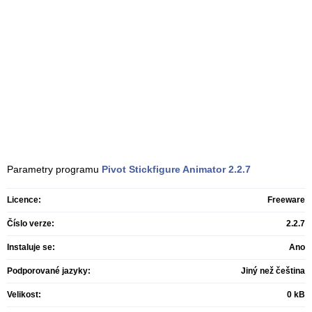
Parametry programu
Pivot Stickfigure Animator
2.2.7
Licence:
Freeware
Číslo verze:
2.2.7
Instaluje se:
Ano
Podporované jazyky:
Jiný než čeština
Velikost:
0 kB