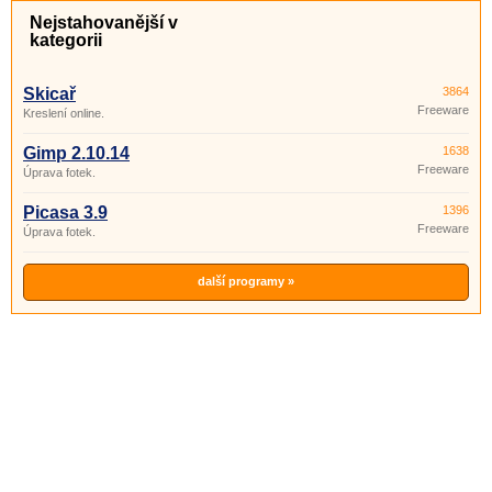
Nejstahovanější v
kategorii
Skicař
3864
Freeware
Kreslení online.
Gimp 2.10.14
1638
Freeware
Úprava fotek.
Picasa 3.9
1396
Freeware
Úprava fotek.
další programy »