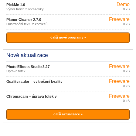
Demo
PickMe 1.0
Výber farieb z obrazovky
0 kB
Freeware
Planer Cleaner 2.7.0
Odstranění textu z komiksů
0 kB
další nové programy »
Nové aktualizace
Freeware
Photo Effects Studio 3.27
Úprava fotek.
0 kB
Freeware
Qualityscaler – vylepšení kvality
0 kB
obrázků 3.0
Freeware
Chromacam – úprava fotek v
0 kB
mobilu 1.0.10
další aktualizace »