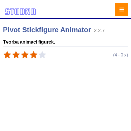
≡
Pivot Stickfigure Animator
2.2.7
Tvorba animací figurek.
(
4
-
0
x)