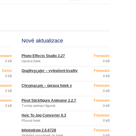
Nové aktualizace
eeware
Photo Effects Studio 3.27
Freeware
0 kB
Úprava fotek.
0 kB
Demo
Qualityscaler – vylepšení kvality
Freeware
obrázků 3.0
0 kB
0 kB
eeware
Chromacam – úprava fotek v
Freeware
mobilu 1.0.10
0 kB
0 kB
eeware
Pivot Stickfigure Animator 2.2.7
Freeware
0 kB
Tvorba animací figurek.
0 kB
Heic To Jpg Converter 8.3
Freeware
Převod fotek.
0 kB
Iphotodraw 2.6.6728
Freeware
Vkládání poznámek do fotek.
0 kB