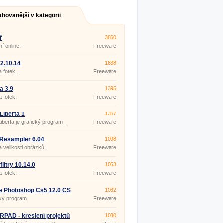
ahovanější v kategorii
ř
3860
ní online.
Freeware
2.10.14
1638
 fotek.
Freeware
a 3.9
1395
 fotek.
Freeware
Liberta 1
1357
iberta je grafický program
Freeware
 pro navrhování konstrukcí
. Zobrazí náčrt a také
ví použitého materiálu.
Resampler 6.04
1098
 velikosti obrázků.
Freeware
filtry 10.14.0
1053
 fotek.
Freeware
e Photoshop Cs5 12.0 CS
1032
ended
ký program.
Freeware
PAD - kreslení projektů
1030