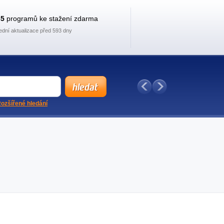
35
programů ke stažení zdarma
ední aktualizace před 593 dny
ozšířené hledání