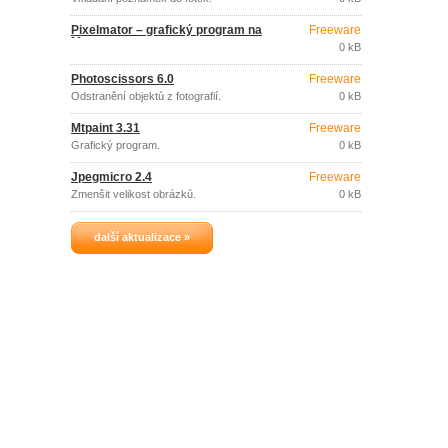
Pixelmator – grafický program na
Freeware
Mac
0 kB
Photoscissors 6.0
Freeware
Odstranění objektů z fotografií.
0 kB
Mtpaint 3.31
Freeware
Grafický program.
0 kB
Jpegmicro 2.4
Freeware
Zmenšit velikost obrázků.
0 kB
další aktualizace »