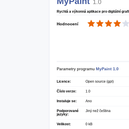
MyPaint
1.0
Rychlá a výkonná aplikace pro digitální graf
Hodnocení
Parametry programu
MyPaint
1.0
Licence:
Open source (gpl)
Číslo verze:
1.0
Instaluje se:
Ano
Podporované
Jiný než čeština
jazyky:
Velikost:
0 kB