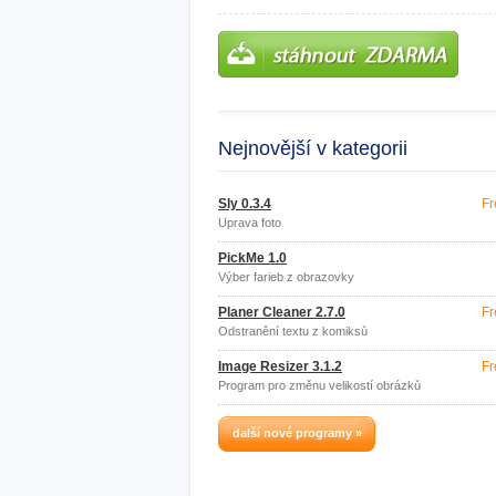
Nejnovější v kategorii
Sly 0.3.4
Fr
Úprava foto
PickMe 1.0
Výber farieb z obrazovky
Planer Cleaner 2.7.0
Fr
Odstranění textu z komiksů
Image Resizer 3.1.2
Fr
Program pro změnu velikostí obrázků
další nové programy »