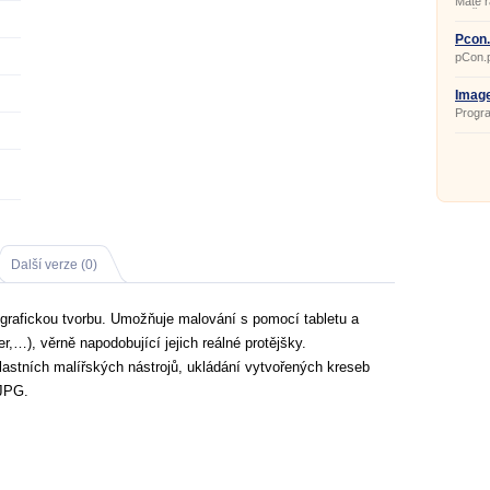
Máte r
Potřeb
nebo p
kresle
Pcon.
progra
pCon.p
hravě 
pro na
plánuj
nebo v
Image
vám s 
Progra
pCon.p
obráz
počíta
Další verze (0)
í grafickou tvorbu. Umožňuje malování s pomocí tabletu a
er,…), věrně napodobující jejich reálné protějšky.
vlastních malířských nástrojů, ukládání vytvořených kreseb
 JPG.