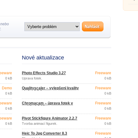
obráz
počíta
 nebo
.
Nové aktualizace
eeware
Photo Effects Studio 3.27
Freeware
0 kB
Úprava fotek.
0 kB
Demo
Qualityscaler – vylepšení kvality
Freeware
obrázků 3.0
0 kB
0 kB
eeware
Chromacam – úprava fotek v
Freeware
mobilu 1.0.10
0 kB
0 kB
eeware
Pivot Stickfigure Animator 2.2.7
Freeware
0 kB
Tvorba animací figurek.
0 kB
Heic To Jpg Converter 8.3
Freeware