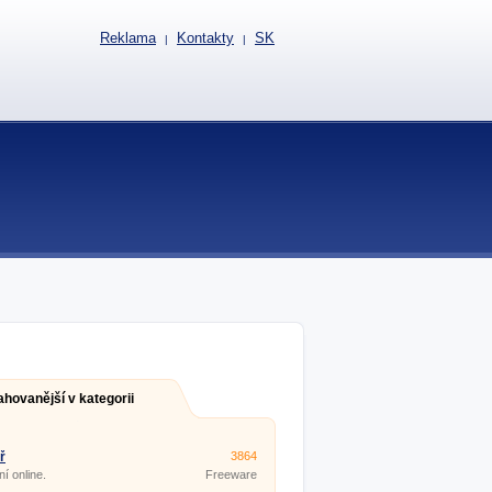
Reklama
Kontakty
SK
|
|
ahovanější v kategorii
ř
3864
ní online.
Freeware