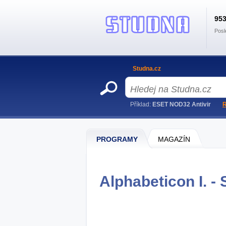
95
Posl
Studna.cz
Příklad:
ESET NOD32 Antivir
R
PROGRAMY
MAGAZÍN
Alphabeticon I. - 