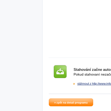
Stahování začne auto
Pokud stahovaní nezačne
stáhnout z http://www.info
» zpět na detail programu