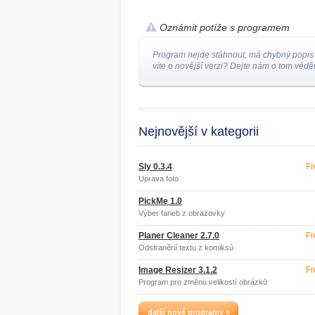
Oznámit potíže s programem
Program nejde stáhnout, má chybný popis
víte o novější verzi? Dejte nám o tom vědět
Nejnovější v kategorii
Sly 0.3.4
Fr
Úprava foto
PickMe 1.0
Výber farieb z obrazovky
Planer Cleaner 2.7.0
Fr
Odstranění textu z komiksů
Image Resizer 3.1.2
Fr
Program pro změnu velikostí obrázků
další nové programy »