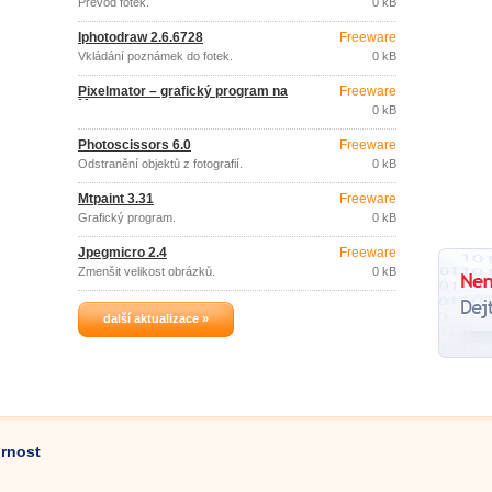
Převod fotek.
0 kB
Iphotodraw 2.6.6728
Freeware
Vkládání poznámek do fotek.
0 kB
Pixelmator – grafický program na
Freeware
Mac
0 kB
Photoscissors 6.0
Freeware
Odstranění objektů z fotografií.
0 kB
Mtpaint 3.31
Freeware
Grafický program.
0 kB
Jpegmicro 2.4
Freeware
Zmenšit velikost obrázků.
0 kB
další aktualizace »
ornost