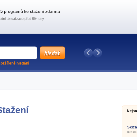
35
programů ke stažení zdarma
ední aktualizace před 594 dny
ozšířené hledání
Stažení
Nejst
Skica
Kresle