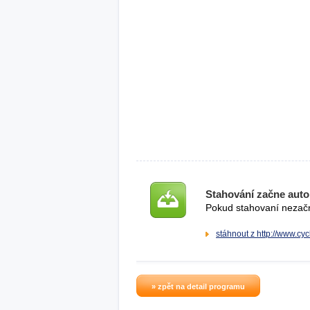
Stahování začne auto
Pokud stahovaní nezačne
stáhnout z http://www.cyc
» zpět na detail programu