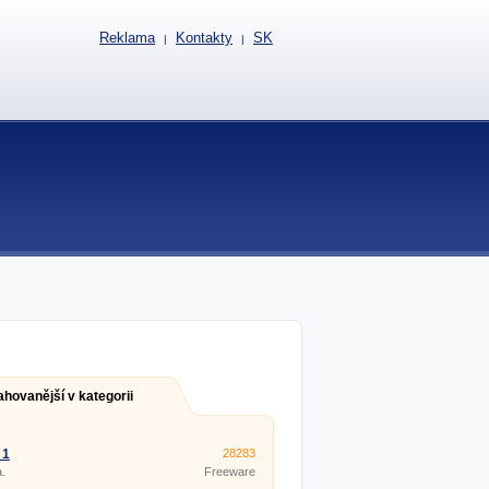
Reklama
Kontakty
SK
|
|
ahovanější v kategorii
 1
28283
.
Freeware