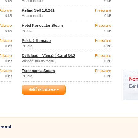
0 kB
Hra do mobilu.
0 kB
Adware
Refind Self 1.0.261
Freeware
0 kB
Hra do mobilu.
0 kB
Adware
Hotel Renovator Steam
Freeware
0 kB
PC hra.
0 kB
Adware
Polda 2 Remástr
Freeware
0 kB
PC hra.
0 kB
Adware
Delicious – Vánoční Carol 34.2
Freeware
0 kB
Vánoční hra do mobilu.
0 kB
Adware
Trackmania Steam
Freeware
0 kB
PC hra.
0 kB
další aktualizace »
ornost