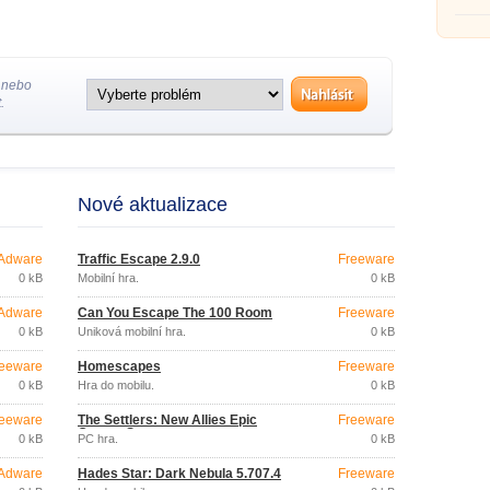
 nebo
.
Nové aktualizace
Adware
Traffic Escape 2.9.0
Freeware
0 kB
Mobilní hra.
0 kB
Adware
Can You Escape The 100 Room
Freeware
0 kB
Úniková mobilní hra.
0 kB
eeware
Homescapes
Freeware
0 kB
Hra do mobilu.
0 kB
eeware
The Settlers: New Allies Epic
Freeware
Games Store
0 kB
PC hra.
0 kB
Adware
Hades Star: Dark Nebula 5.707.4
Freeware