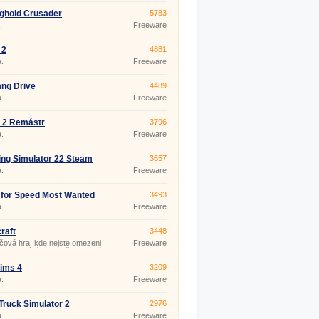
ghold Crusader
5783
.
Freeware
 2
4881
.
Freeware
ng Drive
4489
.
Freeware
 2 Remástr
3796
.
Freeware
ng Simulator 22 Steam
3657
.
Freeware
for Speed ​​Most Wanted
3493
.
Freeware
raft
3448
čová hra, kde nejste omezeni
Freeware
em, jednáním a ani časem má
Minecraft. Od svého počátku
 neustále vyvíjí a nemá konec,
ims 4
3209
 ní můžete pokračovat. Tuto
.
Freeware
žete hrát single, nebo si
e spolu s přáteli - Minecraft
layer. O popularitě této hry
Truck Simulator 2
2976
 i fak
.
Freeware