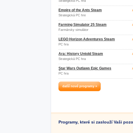
Strategická PC hra
Empire of the Ants Steam
Strategická PC hre
Farming Simulator 25 Steam
Farmársky simulátor
LEGO Horizon Adventures Steam
PC hra
Ara: History Untold Steam
Strategická PC hra
Star Wars Outlaws Epic Games
Store
PC hra
další nové programy »
Programy, které si zaslouží Vaši poz