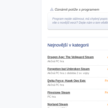
Oznámit potíže s programem
Program nejde stáhnout, má chybný popis
víte o novější verzi? Dejte nám o tom vědět
Nejnovější v kategorii
Dragon Age: The Veilguard Steam
Akčná PC hra
Forgotten but Unbroken Steam
Akčná PC hra z obdobia 2 sv. vojny
Delta Force: Hawk Ops Epic
Fr
Games Store
Akčná PC hra
Firestone Steam
Fr
PC hra
Norland Steam