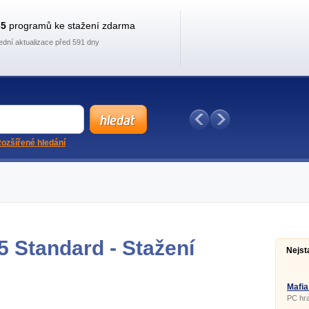
35
programů ke stažení zdarma
ední aktualizace před 591 dny
ozšířené hledání
5 Standard - Stažení
Nejst
Mafia
PC hra