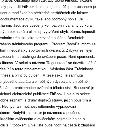
ípravě). Obsahuje nejen základy teorie Fitness, vložené
islý první díl FitBook Linie, ale jeho stěžejním obsahem je
riant a modifikacích přehledně setříděných dle lokace
otodokumentace cviku také jeho podrobný popis. Je
cháním. Jsou zde uvedeny kompatibilní varianty cviku a
terých poznatků a eliminují vytváření chyb. Samozřejmostí
erobním tréninku jako nezbytné součásti. Aerobních
 Vašeho tréninkového programu. Program BodyFit informuje
většími nedostatky sportovních cvičenců. Zabývá se nejen
 zavedením stretchingu do cvičební praxe. Není opomenuta
s fitness. V sekci s názvem 'Regenerace' se dozvíte běžné
visející s touto problematikou. Následná část 'Tréninkový
tness a principy cvičení. V téže sekci je zahrnuta
pohybového aparátu ale i běžných dysbalancích běžné
 ženám a problematice cvičení a těhotenství. Bonusově je
dchozí elektronické publikace FitBook Linie a to sekce
robně seznámí s druhy doplňků stravy, jejich použitím a
. Nechybí ani možnost odborného vypracování
utorem. BodyFit Instruktor je názornou a poučnou
kročilým cvičencům a cvičenkám zajímajících se o
olu s Fitbookem Linie jistě bude hodit na cestě k zlepšení