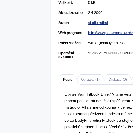
Velikost:
0 kB
Aktualizováno:
2.4.2006
Autor:
studio.rathai
Web programu:
http://www.postavaprokazd
Počet stažení:
540x (tento týden: 6x)
Operační
95/98/ME/NT/2000/XP/200
systémy:
Popis
Obrázky (
1
)
Diskuze (
0
)
Líbí se Vám Fitbook Linie? V plné verzi
mohou pomoci na cestě k úspěšnému zís
Instructor Alfa s metodikou na více než
spolu semnoupředvede modelka a fitne
verze BodyFit v edici FitBook za stejno
praktické stránce fitness. Vychází v č