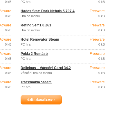
Games Store
0 kB
PC hra.
0 kB
Adware
Hades Star: Dark Nebula 5.707.4
Freeware
0 kB
Hra do mobilu.
0 kB
Adware
Refind Self 1.0.261
Freeware
0 kB
Hra do mobilu.
0 kB
Adware
Hotel Renovator Steam
Freeware
0 kB
PC hra.
0 kB
Adware
Polda 2 Remástr
Freeware
0 kB
PC hra.
0 kB
Adware
Delicious – Vánoční Carol 34.2
Freeware
0 kB
Vánoční hra do mobilu.
0 kB
Adware
Trackmania Steam
Freeware
0 kB
PC hra.
0 kB
další aktualizace »