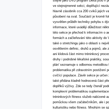
stejně jako DVD program Delta jsou v př
ve stejnojmenné sekci, doplňující nezáv
hlavně zásobník cca 200 cviků jejich va
působení na sval. Součástí je kromě f
vysvětlen průběh techniky pohybu s dý
informace, které uvádějí důležitost něk
této sekce je přechod k informacím o a
formách a začleňování této aktivity do
také o stretchingu jako o oblasti s nej
osvětlením definic, druhů a pojmů, ale
ani klidová část mimo tréninkový proce
druhy i podrobné lékařské praktiky, sou
plán' seznamuje s odbornou metodikou fi
problematika při zdravotním postižení 
cvičící populace. Závěr sekce je určen
také přidána kladně hodnocená část pře
doplňků výživy. Zde se tedy čtenář pod
komplexní problematikou suplementace
tréninkových fitness služeb nabízené a
pomůckou všem začátečníkům, ale i po
kulturistiku nebo fitness. Mnohým se sp