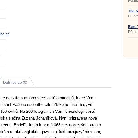
Počíta
pohyb
název 
se hra
The S
vždy v
PC hra
hru mů
zahrajt
multip
Euro 
svědčí
PC hra
eho.cz
3
Další verze (0)
 se dozvíte o mnoho více faktů a principů, které Vám
kání Vašeho osobního cíle. Získejte také BodyFit
 150 cviků. Na 200 fotografiích Vám kineziologii cviků
sska slečna Zuzana Johaníková. Nyní připravena nová
u cenu! BodyFit Instruktor má 368 elektronických stran o
eském a také anglickém jazyce. (Další cizojazyčné verze,