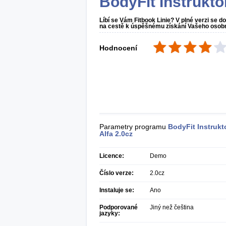
BodyFit Instrukto
Líbí se Vám Fitbook Linie? V plné verzi se 
na cestě k úspěšnému získání Vašeho osobní
Hodnocení
Parametry programu
BodyFit Instrukt
Alfa
2.0cz
Licence:
Demo
Číslo verze:
2.0cz
Instaluje se:
Ano
Podporované
Jiný než čeština
jazyky: