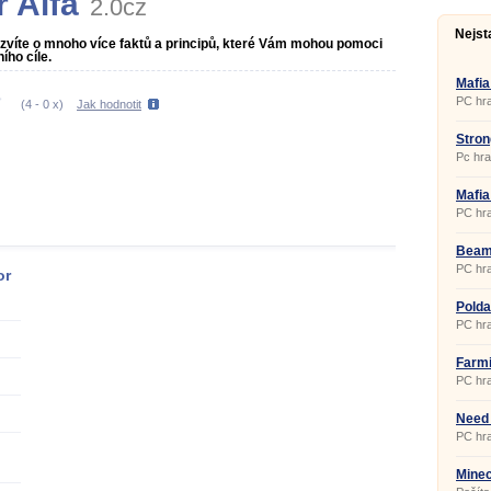
r Alfa
2.0cz
Nejst
dozvíte o mnoho více faktů a principů, které Vám mohou pomoci
ho cíle.
Mafia
PC hra
(
4
-
0
x)
Jak hodnotit
Stron
Pc hra
Mafia
PC hra
Beam
PC hra
or
Polda
PC hra
Farmi
1.0
PC hra
Need 
PC hra
Minec