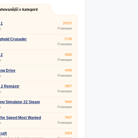
ahovanější v kategorii
 1
28337
.
Freeware
ghold Crusader
5796
.
Freeware
 2
4890
.
Freeware
ng Drive
4495
.
Freeware
 2 Remástr
3807
.
Freeware
ng Simulator 22 Steam
3660
.
Freeware
for Speed ​​Most Wanted
3497
.
Freeware
raft
3454