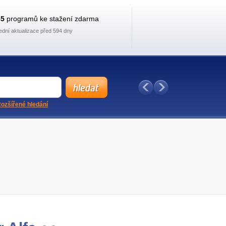
35
programů ke stažení zdarma
ední aktualizace před 594 dny
ozšířené hledání