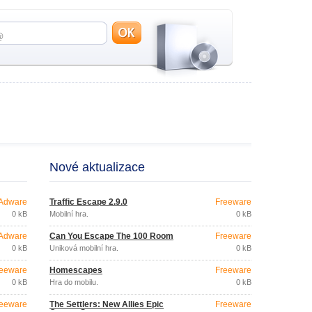
Nové aktualizace
Adware
Traffic Escape 2.9.0
Freeware
0 kB
Mobilní hra.
0 kB
Adware
Can You Escape The 100 Room
Freeware
0 kB
Úniková mobilní hra.
0 kB
eeware
Homescapes
Freeware
0 kB
Hra do mobilu.
0 kB
eeware
The Settlers: New Allies Epic
Freeware