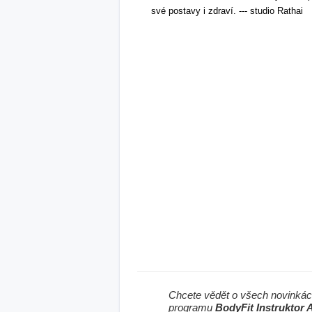
své postavy i zdraví. --- studio Rathai
Chcete vědět o všech novinkác
programu
BodyFit Instruktor A