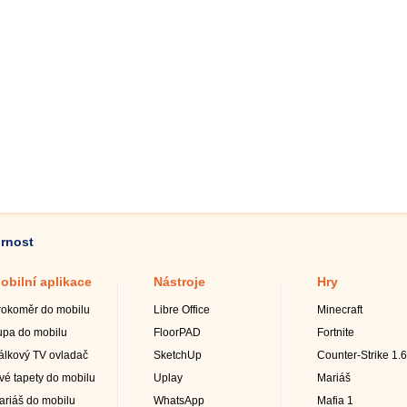
ornost
obilní aplikace
Nástroje
Hry
rokoměr do mobilu
Libre Office
Minecraft
upa do mobilu
FloorPAD
Fortnite
álkový TV ovladač
SketchUp
Counter-Strike 1.6
ivé tapety do mobilu
Uplay
Mariáš
ariáš do mobilu
WhatsApp
Mafia 1