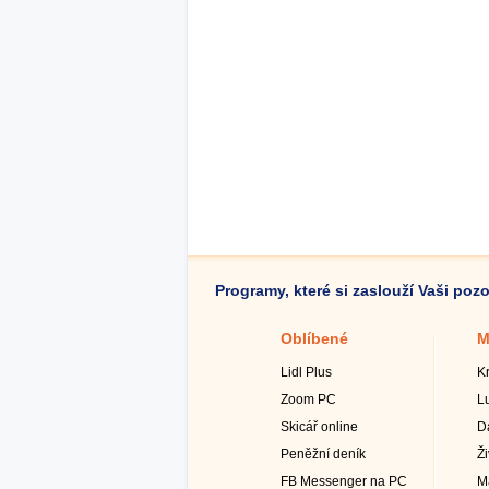
Programy, které si zaslouží Vaši poz
Oblíbené
M
Lidl Plus
K
Zoom PC
L
Skicář online
D
Peněžní deník
Ž
FB Messenger na PC
M