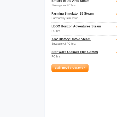
Empire of the Ants Steam
Strategická PC hre
Farming Simulator 25 Steam
Farmársky simulátor
LEGO Horizon Adventures Steam
PC hra
Ara: History Untold Steam
Strategická PC hra
Star Wars Outlaws Epic Games
Store
PC hra
další nové programy »