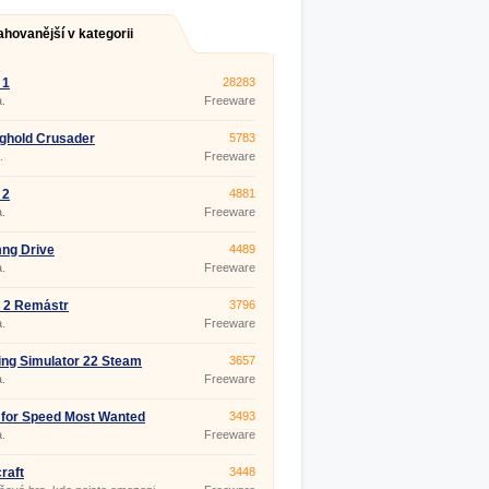
ahovanější v kategorii
 1
28283
.
Freeware
ghold Crusader
5783
.
Freeware
 2
4881
.
Freeware
ng Drive
4489
.
Freeware
 2 Remástr
3796
.
Freeware
ng Simulator 22 Steam
3657
.
Freeware
for Speed ​​Most Wanted
3493
.
Freeware
raft
3448