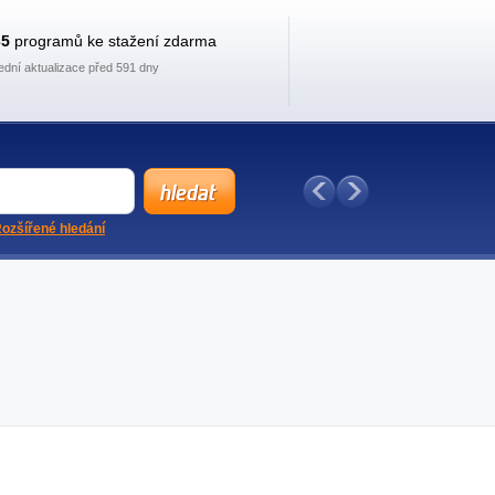
35
programů ke stažení zdarma
ední aktualizace před 591 dny
ozšířené hledání