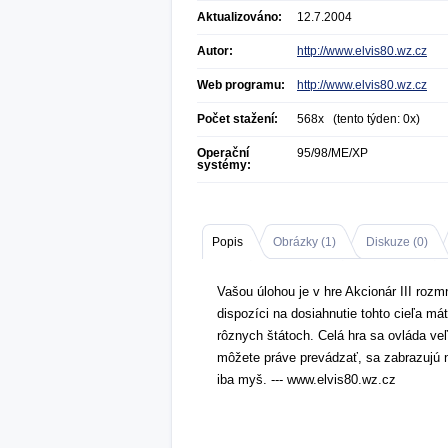
Aktualizováno:
12.7.2004
Autor:
http://www.elvis80.wz.cz
Web programu:
http://www.elvis80.wz.cz
Počet stažení:
568x (tento týden: 0x)
Operační
95/98/ME/XP
systémy:
Popis
Obrázky (
1
)
Diskuze (
0
)
Vašou úlohou je v hre Akcionár III roz
dispozíci na dosiahnutie tohto cieľa m
rôznych štátoch. Celá hra sa ovláda ve
môžete práve prevádzať, sa zabrazujú 
iba myš. --- www.elvis80.wz.cz