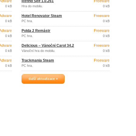
Adware
Refind Self 1.0.261
Freeware
0 kB
Hra do mobilu.
0 kB
Adware
Hotel Renovator Steam
Freeware
0 kB
PC hra.
0 kB
Adware
Polda 2 Remástr
Freeware
0 kB
PC hra.
0 kB
Adware
Delicious – Vánoční Carol 34.2
Freeware
0 kB
Vánoční hra do mobilu.
0 kB
Adware
Trackmania Steam
Freeware
0 kB
PC hra.
0 kB
další aktualizace »