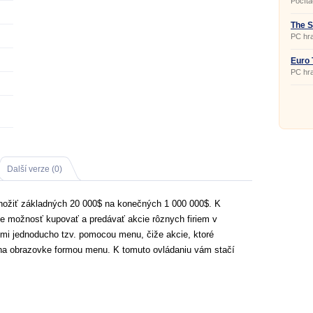
Počíta
pohyb
název 
se hra
The S
vždy v
PC hra
hru mů
zahrajt
multip
Euro 
svědčí
PC hra
Další verze (0)
množiť základných 20 000$ na konečných 1 000 000$. K
áte možnosť kupovať a predávať akcie rôznych firiem v
ľmi jednoducho tzv. pomocou menu, čiže akcie, ktoré
na obrazovke formou menu. K tomuto ovládaniu vám stačí