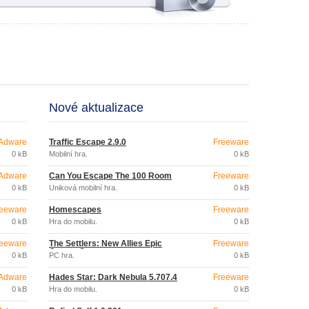
Nové aktualizace
Adware
Traffic Escape 2.9.0
Freeware
0 kB
Mobilní hra.
0 kB
Adware
Can You Escape The 100 Room
Freeware
0 kB
Úniková mobilní hra.
0 kB
eeware
Homescapes
Freeware
0 kB
Hra do mobilu.
0 kB
eeware
The Settlers: New Allies Epic
Freeware
Games Store
0 kB
PC hra.
0 kB
Adware
Hades Star: Dark Nebula 5.707.4
Freeware
0 kB
Hra do mobilu.
0 kB