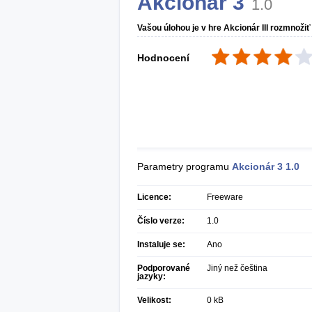
Akcionár 3
1.0
Vašou úlohou je v hre Akcionár III rozmnož
Hodnocení
Parametry programu
Akcionár 3
1.0
Licence:
Freeware
Číslo verze:
1.0
Instaluje se:
Ano
Podporované
Jiný než čeština
jazyky:
Velikost:
0 kB