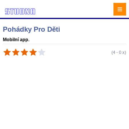
≡
Pohádky Pro Děti
Mobilní app.
(
4
-
0
x)