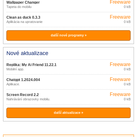
Freeware
Wallpaper Changer
Tapeta do mobilu
0 kB
Freeware
Clean as duck 0.3.3
Aplikácia na upratovanie
0 kB
další nové programy »
Nové aktualizace
Freeware
Replika: My Ai Friend 11.22.1
Mobilní app.
0 kB
Freeware
Chatgpt 1.2024.004
Aplikace.
0 kB
Freeware
Screen Record 2.2
Nahrávání obrazovky mobilu.
0 kB
další aktualizace »