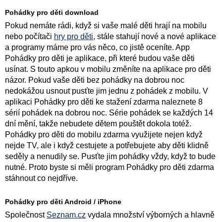
Pohádky pro děti download
Pokud nemáte rádi, když si vaše malé děti hrají na mobilu
nebo počítači
hry pro děti
, stále stahují nové a nové aplikace
a programy máme pro vás něco, co jistě oceníte. App
Pohádky pro děti je aplikace, při které budou vaše děti
usínat. S touto apkou v mobilu změníte na aplikace pro děti
názor. Pokud vaše děti bez pohádky na dobrou noc
nedokážou usnout pusťte jim jednu z pohádek z mobilu. V
aplikaci Pohádky pro děti ke stažení zdarma naleznete 8
sérií pohádek na dobrou noc. Série pohádek se každých 14
dní mění, takže nebudete dětem pouštět dokola totéž.
Pohádky pro děti do mobilu zdarma využijete nejen když
nejde TV, ale i když cestujete a potřebujete aby děti klidně
seděly a nenudily se. Pusťte jim pohádky vždy, když to bude
nutné. Proto byste si měli program Pohádky pro děti zdarma
stáhnout co nejdříve.
Pohádky pro děti Android / iPhone
Společnost
Seznam.cz
vydala množství výborných a hlavně