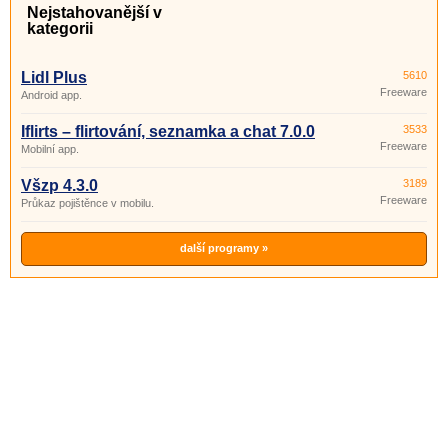
Nejstahovanější v
kategorii
Lidl Plus
5610
Freeware
Android app.
Iflirts – flirtování, seznamka a chat 7.0.0
3533
Freeware
Mobilní app.
Všzp 4.3.0
3189
Freeware
Průkaz pojištěnce v mobilu.
další programy »