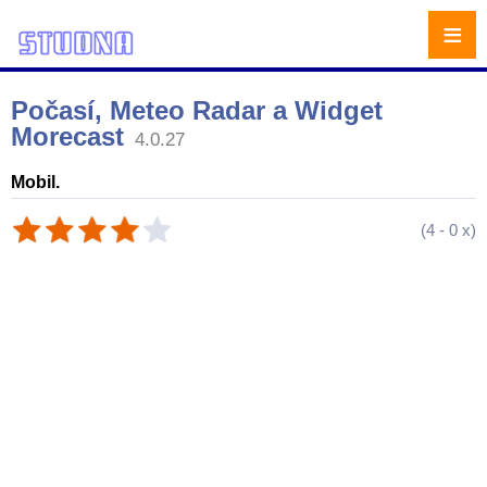
≡
Počasí, Meteo Radar a Widget
Morecast
4.0.27
Mobil.
(
4
-
0
x)