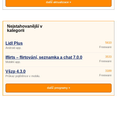
další aktualizace »
Nejstahovanější v
kategorii
Lidl Plus
5610
Freeware
Android app.
Iflirts – flirtování, seznamka a chat 7.0.0
3533
Freeware
Mobilní app.
Všzp 4.3.0
3189
Freeware
Průkaz pojištěnce v mobilu.
další programy »