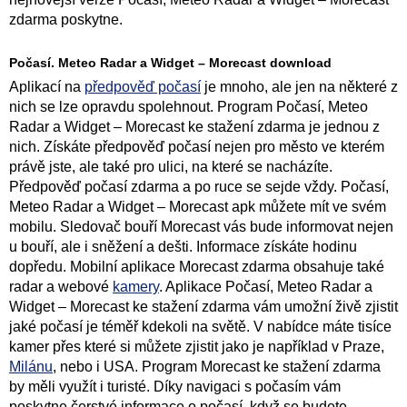
zdarma poskytne.
Počasí. Meteo Radar a Widget – Morecast download
Aplikací na
předpověď počasí
je mnoho, ale jen na některé z
nich se lze opravdu spolehnout. Program Počasí, Meteo
Radar a Widget – Morecast ke stažení zdarma je jednou z
nich. Získáte předpověď počasí nejen pro město ve kterém
právě jste, ale také pro ulici, na které se nacházíte.
Předpověď počasí zdarma a po ruce se sejde vždy. Počasí,
Meteo Radar a Widget – Morecast apk můžete mít ve svém
mobilu. Sledovač bouří Morecast vás bude informovat nejen
u bouří, ale i sněžení a dešti. Informace získáte hodinu
dopředu. Mobilní aplikace Morecast zdarma obsahuje také
radar a webové
kamery
. Aplikace Počasí, Meteo Radar a
Widget – Morecast ke stažení zdarma vám umožní živě zjistit
jaké počasí je téměř kdekoli na světě. V nabídce máte tisíce
kamer přes které si můžete zjistit jako je například v Praze,
Milánu
, nebo i USA. Program Morecast ke stažení zdarma
by měli využít i turisté. Díky navigaci s počasím vám
poskytne čerstvé informace o počasí, když se budete