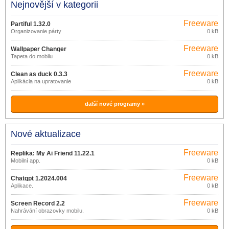
Nejnovější v kategorii
Freeware
Partiful 1.32.0
Organizovanie párty
0 kB
Freeware
Wallpaper Changer
Tapeta do mobilu
0 kB
Freeware
Clean as duck 0.3.3
Aplikácia na upratovanie
0 kB
další nové programy »
Nové aktualizace
Freeware
Replika: My Ai Friend 11.22.1
Mobilní app.
0 kB
Freeware
Chatgpt 1.2024.004
Aplikace.
0 kB
Freeware
Screen Record 2.2
Nahrávání obrazovky mobilu.
0 kB