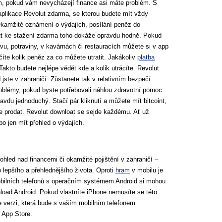
, pokud vám nevycházejí finance asi máte problém. S
likace Revolut zdarma, se kterou budete mít vždy
Okamžité oznámení o výdajích, posílání peněz do
lut ke stažení zdarma toho dokáže opravdu hodně. Pokud
vu, potraviny, v kavárnách či restauracích můžete si v app
číte kolik peněz za co můžete utratit. Jakákoliv
platba
akto budete nejlépe vědět kde a kolik utrácíte. Revolut
jste v zahraničí. Zůstanete tak v relativním bezpečí.
oblémy, pokud byste potřebovali náhlou zdravotní pomoc.
avdu jednoduchý. Stačí pár kliknutí a můžete mít bitcoint,
te prodat. Revolut downloat se sejde každému. Ať už
bo jen mít přehled o výdajích.
hled nad financemi či okamžité pojištění v zahraničí –
 lepšího a přehlednějšího života. Oproti
hram
v mobilu je
obilních telefonů s operačním systémem Android si mohou
load Android. Pokud vlastníte iPhone nemusíte se této
e verzi, která bude s vaším mobilním telefonem
 App Store.