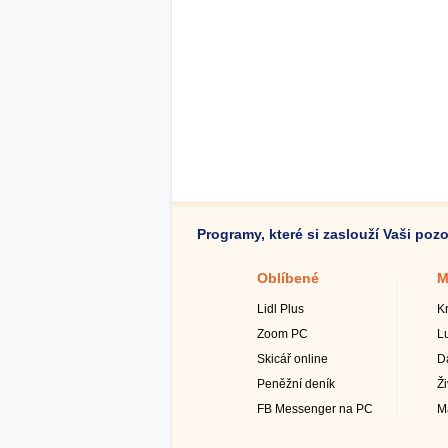
Programy, které si zaslouží Vaši poz
Oblíbené
M
Lidl Plus
K
Zoom PC
L
Skicář online
D
Peněžní deník
Ž
FB Messenger na PC
M