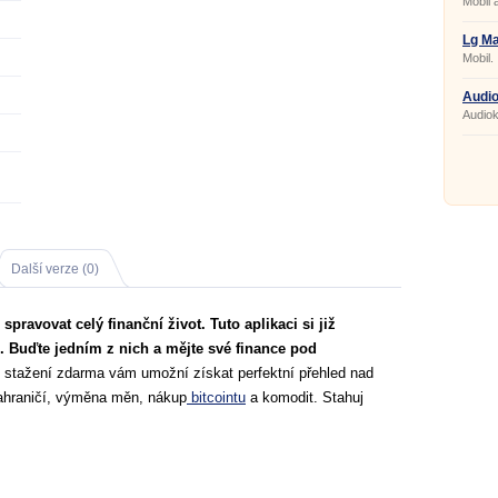
Mobil 
Lg M
Mobil.
Audio
Audiok
Další verze (0)
spravovat celý finanční život. Tuto aplikaci si již
. Buďte jedním z nich a mějte své finance pod
 stažení zdarma vám umožní získat perfektní přehled nad
ahraničí, výměna měn, nákup
bitcointu
a komodit. Stahuj