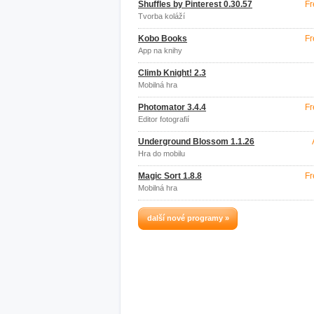
Shuffles by Pinterest 0.30.57
Fr
Tvorba koláží
Kobo Books
Fr
App na knihy
Climb Knight! 2.3
Mobilná hra
Photomator 3.4.4
Fr
Editor fotografií
Underground Blossom 1.1.26
Hra do mobilu
Magic Sort 1.8.8
Fr
Mobilná hra
další nové programy »