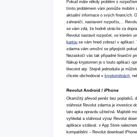
Pokud máte někdy problém s rozpočtem
tímto problémem vám pomůže mobilní ap
aktuální informace o svých financích. 
zahraničí, nastavení rozpočtu,... Revo
se vám zdá, že hodně utrácíte za dopra
Revolut nastavit rozpočet, ve kterém ur
kartou
se vám hned zobrazí v aplikaci. T
zdarma vám umožní se připojistit pokud 
Nezaskočí vás tak případné finanční pr
Nákup kryptomen je s touto aplikací opr
litecoint atp. Stejně jednoduše je může
chcete obchodovat v
kryptoměnách
, ne
Revolut Android / iPhone
Okamžitý převod peněz bez poplatků, do
stáhnout Revolut zdarma je investice do
tato apka opravdu užitečná. Majitelé m
vyhledat a stáhnout výraz Revolut down
aplikace vzdávat. v App Store naleznet
kompatibilní – Revolut download iPhone