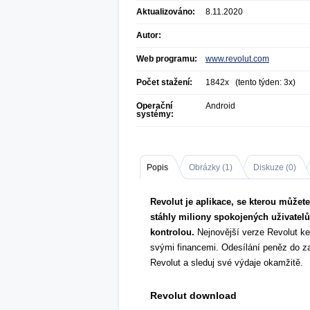
Aktualizováno:
8.11.2020
Autor:
Web programu:
www.revolut.com
Počet stažení:
1842x (tento týden: 3x)
Operační
Android
systémy:
Popis
Obrázky (
1
)
Diskuze (
0
)
Revolut je aplikace, se kterou můžete 
stáhly miliony spokojených uživatelů
kontrolou.
Nejnovější verze Revolut ke
svými financemi. Odesílání peněz do z
Revolut a sleduj své výdaje okamžitě.
Revolut download