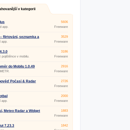
ahovanější v kategorii
lus
5606
d app.
Freeware
s – flirtování, seznamka a
3529
7.0.0
í app.
Freeware
4.3.0
3186
 pojištěnce v mobilu.
Freeware
měr do Mobilu 1.0.49
2916
METR.
Freeware
pověď Počasí & Radar
2726
.17
Freeware
otbal
2000
í app.
Freeware
í, Meteo Radar a Widget
1883
ast 4.0.27
Freeware
ut 7.23.3
1842