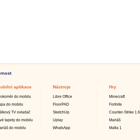
ornost
obilní aplikace
Nástroje
Hry
rokoměr do mobilu
Libre Office
Minecraft
upa do mobilu
FloorPAD
Fortnite
álkový TV ovladač
SketchUp
Counter-Strike 1.6
ivé tapety do mobilu
Uplay
Mariáš
ariáš do mobilu
WhatsApp
Mafia 1