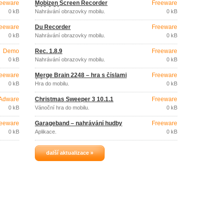
eeware
Mobizen Screen Recorder
Freeware
3.10.0.31
0 kB
Nahrávání obrazovky mobilu.
0 kB
eeware
Du Recorder
Freeware
0 kB
Nahrávání obrazovky mobilu.
0 kB
Demo
Řec. 1.8.9
Freeware
0 kB
Nahrávání obrazovky mobilu.
0 kB
eeware
Merge Brain 2248 – hra s číslami
Freeware
1.0.4
0 kB
Hra do mobilu.
0 kB
Adware
Christmas Sweeper 3 10.1.1
Freeware
0 kB
Vánoční hra do mobilu.
0 kB
eeware
Garageband – nahrávání hudby
Freeware
0 kB
Aplikace.
0 kB
další aktualizace »