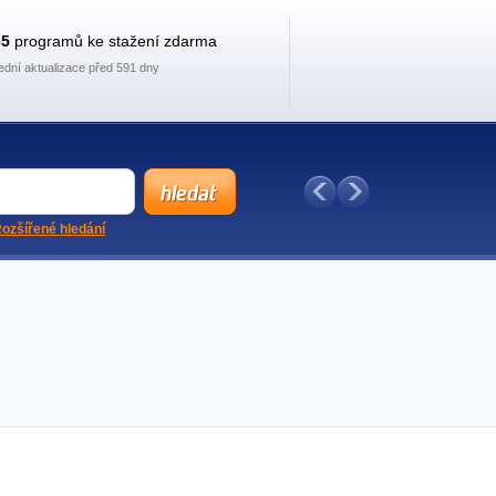
35
programů ke stažení zdarma
ední aktualizace před 591 dny
ozšířené hledání