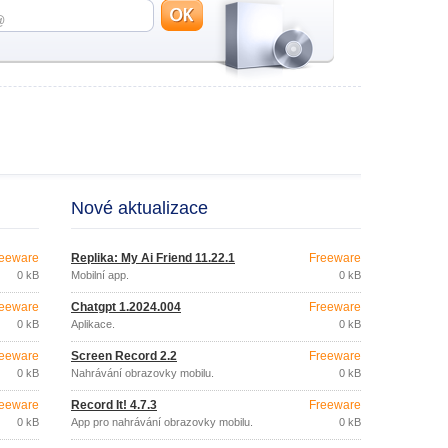
Nové aktualizace
eeware
Replika: My Ai Friend 11.22.1
Freeware
0 kB
Mobilní app.
0 kB
eeware
Chatgpt 1.2024.004
Freeware
0 kB
Aplikace.
0 kB
eeware
Screen Record 2.2
Freeware
0 kB
Nahrávání obrazovky mobilu.
0 kB
eeware
Record It! 4.7.3
Freeware
0 kB
App pro nahrávání obrazovky mobilu.
0 kB