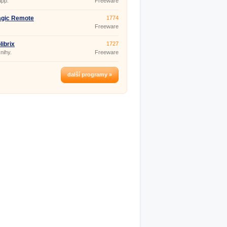
app.
Freeware
agic Remote
1774
Freeware
librix
1727
nihy.
Freeware
další programy »