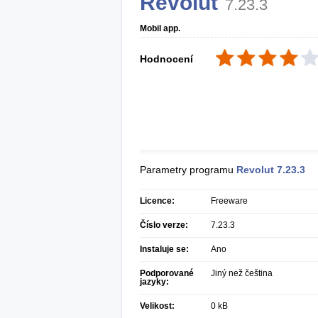
Revolut
7.23.3
Mobil app.
Hodnocení
Parametry programu
Revolut
7.23.3
Licence:
Freeware
Číslo verze:
7.23.3
Instaluje se:
Ano
Podporované
Jiný než čeština
jazyky:
Velikost:
0 kB