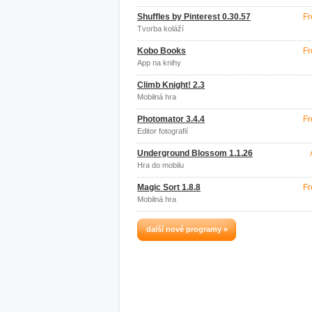
Shuffles by Pinterest 0.30.57
Fr
Tvorba koláží
Kobo Books
Fr
App na knihy
Climb Knight! 2.3
Mobilná hra
Photomator 3.4.4
Fr
Editor fotografií
Underground Blossom 1.1.26
Hra do mobilu
Magic Sort 1.8.8
Fr
Mobilná hra
další nové programy »