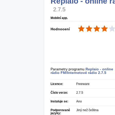
Replaio - online 
2.7.5
Mobilní app.
Hodnocení
Parametry programu
Replaio - online
rádio FM/Internetové rádio
2.7.5
Licence:
Freeware
Číslo verze:
2.7.5
Instaluje se:
Ano
Podporované
Jiný než čeština
jazyky: