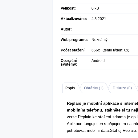
Velikost:
0 kB
Aktualizováno:
4.8.2021
Autor:
Web programu:
Neznámý
Počet stažení:
666x (tento týden: 0x)
Operační
Android
systémy:
Popis
Obrázky (
1
)
Diskuze (
0
)
Replaio je mobilní aplikace s intern
mobilním telefonu, stáhněte si tu nejl
verze Replaio ke stažení zdarma je apl
Aplikace funguje jen s připojením na in
potřebovat mobilní data.Stahuj Replaio.