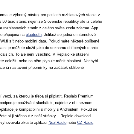
arma je výborný nástroj pro poslech rozhlasových stanic v
ž 50 tisíc stanic nejen ze Slovenské republiky ale iz celého
em rozhlasových stanic z celého světa zcela zdarma. App
je připojena na
bluetooth
. Jelikož se jedná o internetové
na Wi.fi síť nebo mobilní data. Pokud máte některé oblíbené
a si je můžete uložit jako do seznamu oblíbených stanic.
dalších. To ale není všechno. V Replaio ke stažení
te odložit, nebo na něm plynule měnit hlasitost. Nechybí
ace či nastavení připomínky na začátek oblíbené
 verzi, za kterou je třeba si připlatit. Replaio Premium
podporuje používání sluchátek, najdete v ní i seznam
Aplikace je kompatibilní s mobily s Androidem. Pokud se
ete si ji stáhnout z naší stránky – Replaio download
evyhovovala zkuste aplikaci
NextRadio
nebo
CZ Rádio
,