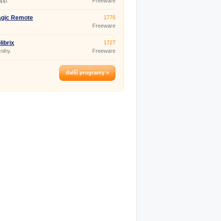
app.
Freeware
agic Remote
1776
Freeware
librix
1727
nihy.
Freeware
další programy »