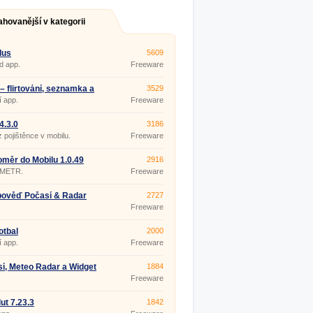
ahovanější v kategorii
lus
5609
d app.
Freeware
s – flirtování, seznamka a
3529
7.0.0
í app.
Freeware
4.3.0
3186
 pojištěnce v mobilu.
Freeware
měr do Mobilu 1.0.49
2916
METR.
Freeware
pověď Počasí & Radar
2727
.17
Freeware
otbal
2000
í app.
Freeware
í, Meteo Radar a Widget
1884
ast 4.0.27
Freeware
ut 7.23.3
1842