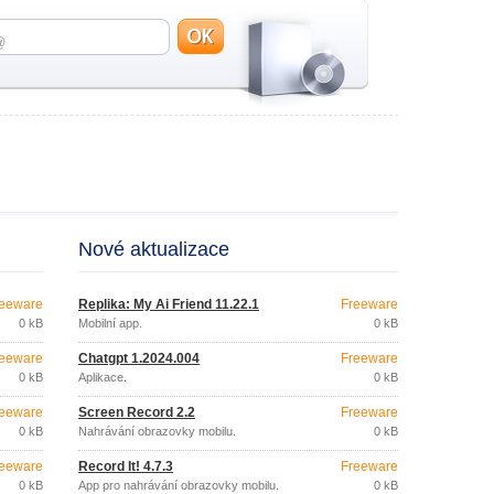
Nové aktualizace
eeware
Replika: My Ai Friend 11.22.1
Freeware
0 kB
Mobilní app.
0 kB
eeware
Chatgpt 1.2024.004
Freeware
0 kB
Aplikace.
0 kB
eeware
Screen Record 2.2
Freeware
0 kB
Nahrávání obrazovky mobilu.
0 kB
eeware
Record It! 4.7.3
Freeware
0 kB
App pro nahrávání obrazovky mobilu.
0 kB