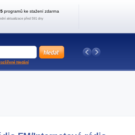
35
programů ke stažení zdarma
ední aktualizace před 591 dny
ozšířené hledání