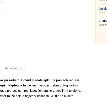
Mobil 
Lg M
Mobil.
Audio
Audiok
Další verze (0)
etovým rádiem. Pokud hledáte apku na poslech rádia v
epší. Najdete v tisíce rozhlasových stanic.
Nejnovější
ikace pro poslech rozhlasových stanic v mobilním telefonu.
ternet takže pokud nejste v dosažení Wi-fi sítě budete