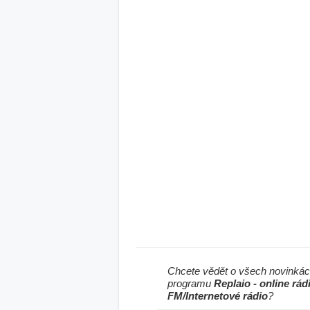
Chcete vědět o všech novinkác
programu
Replaio - online rád
FM/Internetové rádio
?