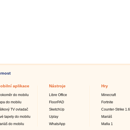
ornost
obilní aplikace
Nástroje
Hry
rokoměr do mobilu
Libre Office
Minecraft
upa do mobilu
FloorPAD
Fortnite
álkový TV ovladač
SketchUp
Counter-Strike 1.6
ivé tapety do mobilu
Uplay
Mariáš
ariáš do mobilu
WhatsApp
Mafia 1