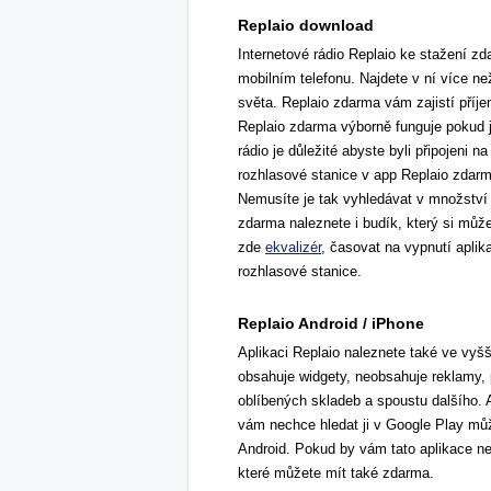
Replaio download
Internetové rádio Replaio ke stažení zd
mobilním telefonu. Najdete v ní více ne
světa. Replaio zdarma vám zajistí příj
Replaio zdarma výborně funguje pokud 
rádio je důležité abyste byli připojeni 
rozhlasové stanice v app Replaio zdarm
Nemusíte je tak vyhledávat v množství 
zdarma naleznete i budík, který si může
zde
ekvalizér
, časovat na vypnutí aplik
rozhlasové stanice.
Replaio Android / iPhone
Aplikaci Replaio naleznete také ve vyšší
obsahuje widgety, neobsahuje reklamy, 
oblíbených skladeb a spoustu dalšího. 
vám nechce hledat ji v Google Play můž
Android. Pokud by vám tato aplikace n
které můžete mít také zdarma.