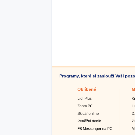
Programy, které si zaslouží Vaši poz
Oblíbené
M
Lidl Plus
K
Zoom PC
L
Skicář online
D
Peněžní deník
Ž
FB Messenger na PC
M