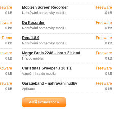
eeware
Mobizen Screen Recorder
Freeware
3.10.0.31
0 kB
Nahrávání obrazovky mobilu.
0 kB
eeware
Du Recorder
Freeware
0 kB
Nahrávání obrazovky mobilu.
0 kB
Demo
Řec. 1.8.9
Freeware
0 kB
Nahrávání obrazovky mobilu.
0 kB
eeware
Merge Brain 2248 – hra s číslami
Freeware
1.0.4
0 kB
Hra do mobilu.
0 kB
Adware
Christmas Sweeper 3 10.1.1
Freeware
0 kB
Vánoční hra do mobilu.
0 kB
eeware
Garageband – nahrávání hudby
Freeware
0 kB
Aplikace.
0 kB
další aktualizace »