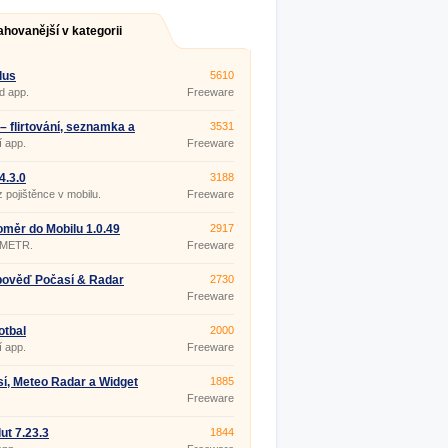
ahovanější v kategorii
lus
5610
d app.
Freeware
s – flirtování, seznamka a
3531
7.0.0
í app.
Freeware
4.3.0
3188
 pojištěnce v mobilu.
Freeware
měr do Mobilu 1.0.49
2917
METR.
Freeware
pověď Počasí & Radar
2730
.17
Freeware
otbal
2000
í app.
Freeware
í, Meteo Radar a Widget
1885
ast 4.0.27
Freeware
ut 7.23.3
1844