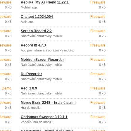
eeware
Replika: My Ai Friend 11.22.1
Freeware
0 kB
Mobilní app.
0 kB
eeware
Chatgpt 1.2024.004
Freeware
0 kB
Aplikace.
0 kB
eeware
Screen Record 2.2
Freeware
0 kB
Nahrávání obrazovky mobilu.
0 kB
eeware
Record It! 4.7.3
Freeware
0 kB
App pro nahrávání obrazovky mobilu.
0 kB
eeware
Mobizen Screen Recorder
Freeware
3.10.0.31
0 kB
Nahrávání obrazovky mobilu.
0 kB
eeware
Du Recorder
Freeware
0 kB
Nahrávání obrazovky mobilu.
0 kB
Demo
Řec. 1.8.9
Freeware
0 kB
Nahrávání obrazovky mobilu.
0 kB
eeware
Merge Brain 2248 – hra s číslami
Freeware
1.0.4
0 kB
Hra do mobilu.
0 kB
Adware
Christmas Sweeper 3 10.1.1
Freeware
0 kB
Vánoční hra do mobilu.
0 kB