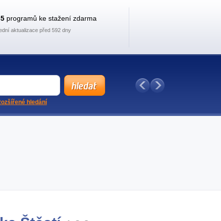
35
programů ke stažení zdarma
ední aktualizace před 592 dny
ozšířené hledání