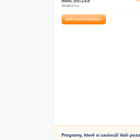
Magic Sort 1.8.8
Fr
Mobilná hra
další nové programy »
Programy, které si zaslouží Vaši poz