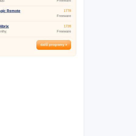
app.
Freeware
agic Remote
1778
Freeware
librix
1728
nihy.
Freeware
další programy »