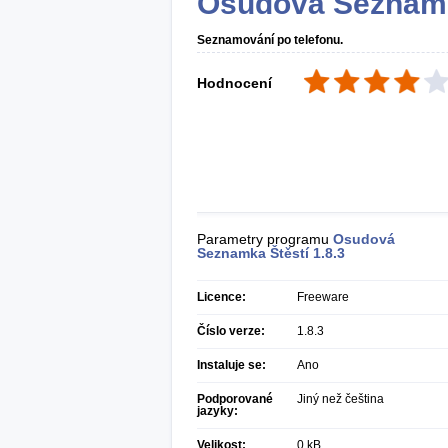
Osudová Seznamk
Seznamování po telefonu.
Hodnocení
Parametry programu
Osudová
Seznamka Štěstí
1.8.3
Licence:
Freeware
Číslo verze:
1.8.3
Instaluje se:
Ano
Podporované
Jiný než čeština
jazyky:
Velikost:
0 kB