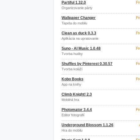
Partiful 1.32.0
Fr
Organizovanie párty
Wallpaper Changer
Fr
Tapeta do mobilu
Clean as duck 0.3.3
Fr
Aplikácia na upratovanie
Suno - AI Music 1.0.48
Fr
Tvorba hudby
Shuffles by Pinterest 0.30.57
Fr
Tvorba koláží
Kobo Books
Fr
App na knihy
Climb Knight! 2.3
Mobilná hra
Photomator 3.4.4
Fr
Editor fotografií
Underground Blossom 1.1.26
Hra do mobilu