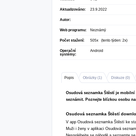
Aktualizováno:
23.9.2022
Autor:
Web programu:
Neznámý
Počet stažení:
505x (tento týden: 2x)
Operační
Android
systémy:
Popis
Obrázky (
1
)
Diskuze (
0
)
Osudová seznamka Štěstí je mobilní a
seznámit. Poznejte blízkou osobu na
Osudová seznamka Štěstí downl
V app Osudová seznamka Štěstí ke staže
Muži i ženy v aplikaci Osudová seznam
Nespoléhejte se náhodě a seznamte se p