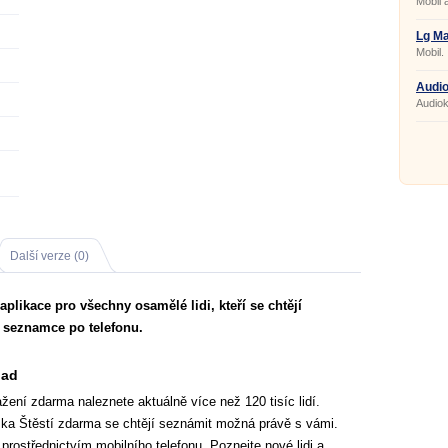
Mobil 
Lg M
Mobil.
Audio
Audiok
Další verze (0)
plikace pro všechny osamělé lidi, kteří se chtějí
 seznamce po telefonu.
oad
ní zdarma naleznete aktuálně více než 120 tisíc lidí.
ka Štěstí zdarma se chtějí seznámit možná právě s vámi.
rostřednictvím mobilního telefonu. Poznejte nové lidi a