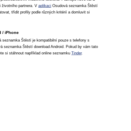
i životního partnera. V
aplikaci
Osudová seznamka Štěstí
ovat, třídit profily podle různých kritérií a domluvit si
 / iPhone
seznamka Štěstí je kompatibilní pouze s telefony s
á seznamka Štěstí download Android. Pokud by vám tato
e si stáhnout například online seznamku
Tinder
.