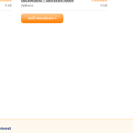
eeware
Garageband – nahrávání hudby
Freeware
0 kB
Aplikace.
0 kB
další aktualizace »
ornost