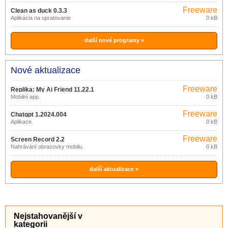
Freeware
Clean as duck 0.3.3
Aplikácia na upratovanie
0 kB
další nové programy »
Nové aktualizace
Freeware
Replika: My Ai Friend 11.22.1
Mobilní app.
0 kB
Freeware
Chatgpt 1.2024.004
Aplikace.
0 kB
Freeware
Screen Record 2.2
Nahrávání obrazovky mobilu.
0 kB
další aktualizace »
Nejstahovanější v
kategorii