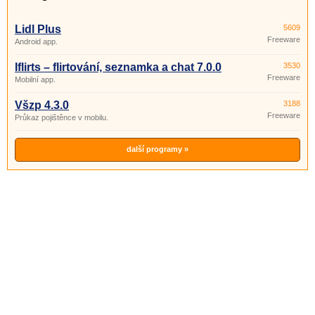
Lidl Plus
5609
Freeware
Android app.
Iflirts – flirtování, seznamka a chat 7.0.0
3530
Freeware
Mobilní app.
Všzp 4.3.0
3188
Freeware
Průkaz pojištěnce v mobilu.
další programy »