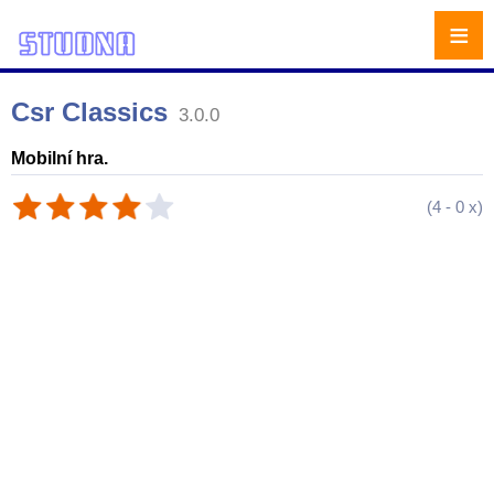
≡
Csr Classics
3.0.0
Mobilní hra.
(
4
-
0
x)