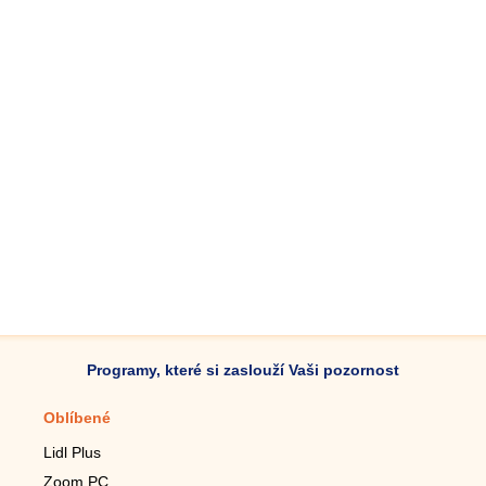
Programy, které si zaslouží Vaši pozornost
Oblíbené
Mobilní aplikace
Lidl Plus
Krokoměr do mobilu
Zoom PC
Lupa do mobilu