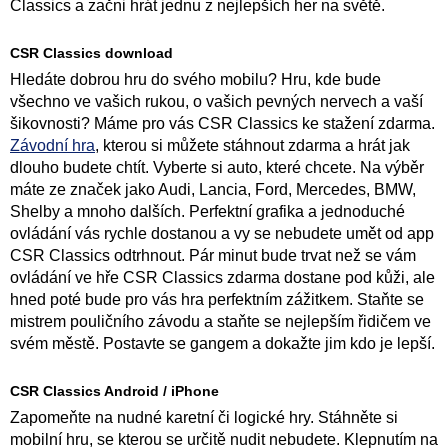
Classics a začni hrát jednu z nejlepších her na světě.
CSR Classics download
Hledáte dobrou hru do svého mobilu? Hru, kde bude
všechno ve vašich rukou, o vašich pevných nervech a vaší
šikovnosti? Máme pro vás CSR Classics ke stažení zdarma.
Závodní hra
, kterou si můžete stáhnout zdarma a hrát jak
dlouho budete chtít. Vyberte si auto, které chcete. Na výběr
máte ze značek jako Audi, Lancia, Ford, Mercedes, BMW,
Shelby a mnoho dalších. Perfektní grafika a jednoduché
ovládání vás rychle dostanou a vy se nebudete umět od app
CSR Classics odtrhnout. Pár minut bude trvat než se vám
ovládání ve hře CSR Classics zdarma dostane pod kůži, ale
hned poté bude pro vás hra perfektním zážitkem. Staňte se
mistrem pouličního závodu a staňte se nejlepším řidičem ve
svém městě. Postavte se gangem a dokažte jim kdo je lepší.
CSR Classics Android / iPhone
Zapomeňte na nudné karetní či logické hry. Stáhněte si
mobilní hru, se kterou se určitě nudit nebudete. Klepnutím na