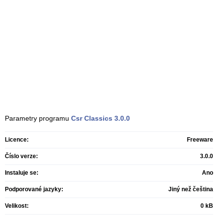
Parametry programu
Csr Classics
3.0.0
Licence:
Freeware
Číslo verze:
3.0.0
Instaluje se:
Ano
Podporované jazyky:
Jiný než čeština
Velikost:
0 kB