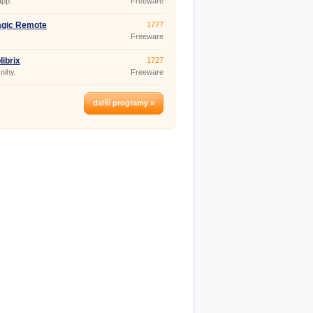
app.
Freeware
agic Remote
1777
Freeware
librix
1727
nihy.
Freeware
další programy »