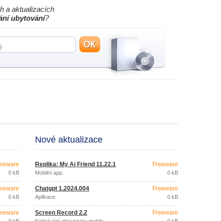
h a aktualizacích
ání ubytování
?
Nové aktualizace
eeware
Replika: My Ai Friend 11.22.1
Freeware
0 kB
Mobilní app.
0 kB
eeware
Chatgpt 1.2024.004
Freeware
0 kB
Aplikace.
0 kB
eeware
Screen Record 2.2
Freeware