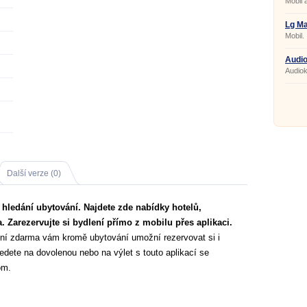
Mobil 
Lg M
Mobil.
Audio
Audiok
Další verze (0)
hledání ubytování. Najdete zde nabídky hotelů,
. Zarezervujte si bydlení přímo z mobilu přes aplikaci.
ní zdarma vám kromě ubytování umožní rezervovat si i
jedete na dovolenou nebo na výlet s touto aplikací se
om.