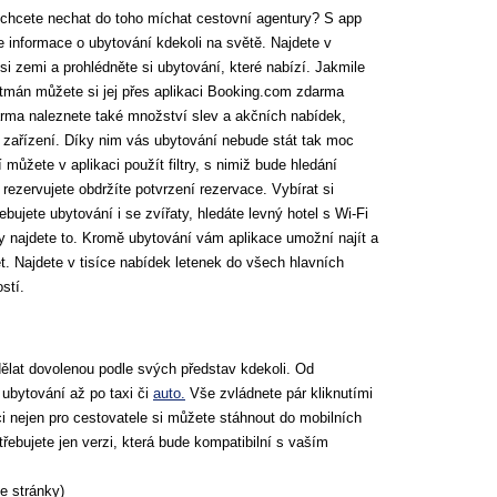
nechcete nechat do toho míchat cestovní agentury? S app
 informace o ubytování kdekoli na světě. Najdete v
si zemi a prohlédněte si ubytování, které nabízí. Jakmile
artmán můžete si jej přes aplikaci Booking.com zdarma
arma naleznete také množství slev a akčních nabídek,
í zařízení. Díky nim vás ubytování nebude stát tak moc
ůžete v aplikaci použít filtry, s nimiž bude hledání
 rezervujete obdržíte potvrzení rezervace. Vybírat si
bujete ubytování i se zvířaty, hledáte levný hotel s Wi-Fi
y najdete to. Kromě ubytování vám aplikace umožní najít a
t. Najdete v tisíce nabídek letenek do všech hlavních
stí.
dělat dovolenou podle svých představ kdekoli. Od
 ubytování až po taxi či
auto.
Vše zvládnete pár kliknutími
aci nejen pro cestovatele si můžete stáhnout do mobilních
třebujete jen verzi, která bude kompatibilní s vaším
e stránky)