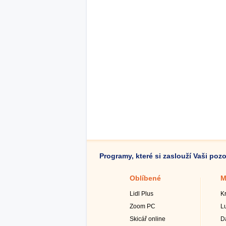
Programy, které si zaslouží Vaši poz
Oblíbené
M
Lidl Plus
K
Zoom PC
L
Skicář online
D