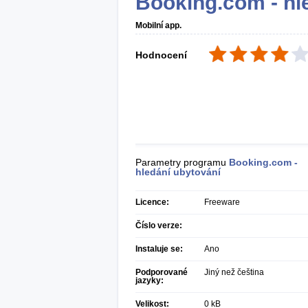
Booking.com - hl
Mobilní app.
Hodnocení
Parametry programu
Booking.com -
hledání ubytování
Licence:
Freeware
Číslo verze:
Instaluje se:
Ano
Podporované
Jiný než čeština
jazyky:
Velikost:
0 kB