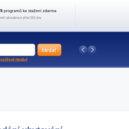
35
programů ke stažení zdarma
ední aktualizace před 592 dny
ozšířené hledání