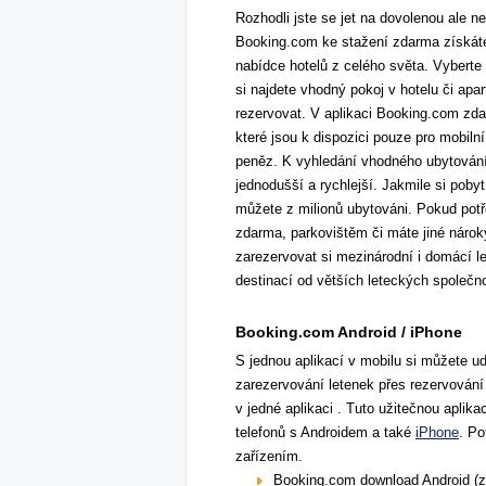
Rozhodli jste se jet na dovolenou ale 
Booking.com ke stažení zdarma získáte
nabídce hotelů z celého světa. Vyberte 
si najdete vhodný pokoj v hotelu či ap
rezervovat. V aplikaci Booking.com zd
které jsou k dispozici pouze pro mobiln
peněz. K vyhledání vhodného ubytování m
jednodušší a rychlejší. Jakmile si pobyt
můžete z milionů ubytováni. Pokud potře
zdarma, parkovištěm či máte jiné nárok
zarezervovat si mezinárodní i domácí le
destinací od větších leteckých společno
Booking.com Android / iPhone
S jednou aplikací v mobilu si můžete u
zarezervování letenek přes rezervování
v jedné aplikaci . Tuto užitečnou aplik
telefonů s Androidem a také
iPhone
. Po
zařízením.
Booking.com download Android (z