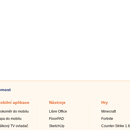
ornost
obilní aplikace
Nástroje
Hry
rokoměr do mobilu
Libre Office
Minecraft
upa do mobilu
FloorPAD
Fortnite
álkový TV ovladač
SketchUp
Counter-Strike 1.6