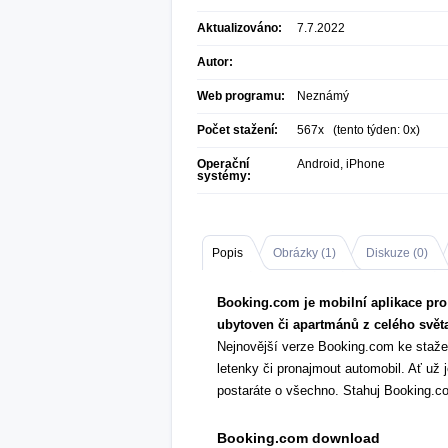
Aktualizováno:
7.7.2022
Autor:
Web programu:
Neznámý
Počet stažení:
567x (tento týden: 0x)
Operační
Android, iPhone
systémy:
Popis
Obrázky (
1
)
Diskuze (
0
)
Booking.com je mobilní aplikace pro 
ubytoven či apartmánů z celého světa
Nejnovější verze Booking.com ke staže
letenky či pronajmout automobil. Ať už 
postaráte o všechno. Stahuj Booking.c
Booking.com download