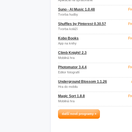
Aplikácia na upratovanie
Suno - AI Music 1.0.48
Fr
Tvorba hudby
Shuffles by Pinterest 0.30.57
Fr
Tvorba koláží
Kobo Books
Fr
App na knihy
Climb Knight! 2.3
Mobilná hra
Photomator 3.4.4
Fr
Editor fotografií
Underground Blossom 1.1.26
Hra do mobilu
Magic Sort 1.8.8
Fr
Mobilná hra
další nové programy »