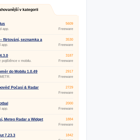
ahovanější v kategorii
lus
5609
d app.
Freeware
s – flirtování, seznamka a
3530
7.0.0
í app.
Freeware
4.3.0
3187
 pojištěnce v mobilu.
Freeware
měr do Mobilu 1.0.49
2917
METR.
Freeware
pověď Počasí & Radar
2729
.17
Freeware
otbal
2000
í app.
Freeware
í, Meteo Radar a Widget
1884
ast 4.0.27
Freeware
ut 7.23.3
1842