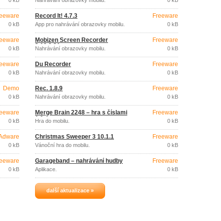
0 kB
Nahrávání obrazovky mobilu.
0 kB
eeware
Record It! 4.7.3
Freeware
0 kB
App pro nahrávání obrazovky mobilu.
0 kB
eeware
Mobizen Screen Recorder
Freeware
3.10.0.31
0 kB
Nahrávání obrazovky mobilu.
0 kB
eeware
Du Recorder
Freeware
0 kB
Nahrávání obrazovky mobilu.
0 kB
Demo
Řec. 1.8.9
Freeware
0 kB
Nahrávání obrazovky mobilu.
0 kB
eeware
Merge Brain 2248 – hra s číslami
Freeware
1.0.4
0 kB
Hra do mobilu.
0 kB
Adware
Christmas Sweeper 3 10.1.1
Freeware
0 kB
Vánoční hra do mobilu.
0 kB
eeware
Garageband – nahrávání hudby
Freeware
0 kB
Aplikace.
0 kB
další aktualizace »