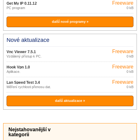
Freeware
Get My IP 0.11.12
PC program
0 kB
další nové programy »
Nové aktualizace
Freeware
Vnc Viewer 7.5.1
Vzdálený přístup k PC.
0 kB
Freeware
Hook Vpn 1.0
Aplikace.
0 kB
Freeware
Lan Speed ​​Test 3.4
Měření rychlosti přenosu dat.
0 kB
další aktualizace »
Nejstahovanější v
kategorii