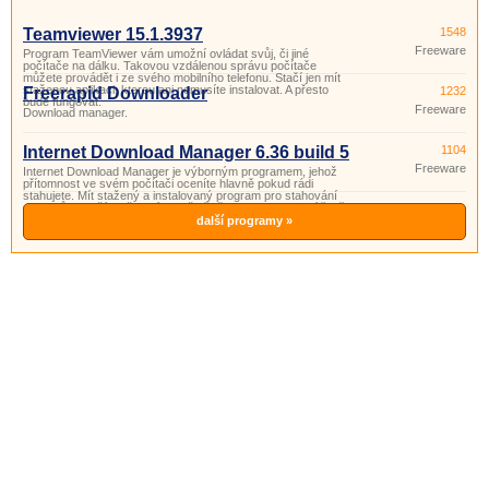
Teamviewer 15.1.3937
1548
Freeware
Program TeamViewer vám umožní ovládat svůj, či jiné
počítače na dálku. Takovou vzdálenou správu počítače
můžete provádět i ze svého mobilního telefonu. Stačí jen mít
staženou aplikaci, kterou ani nemusíte instalovat. A přesto
Freerapid Downloader
1232
bude fungovat.
Freeware
Download manager.
Internet Download Manager 6.36 build 5
1104
Freeware
Internet Download Manager je výborným programem, jehož
přítomnost ve svém počítači oceníte hlavně pokud rádi
stahujete. Mít stažený a instalovaný program pro stahování
souborů je další možností jak ušetřit čas a v neposlední řadě i
nervy.
další programy »