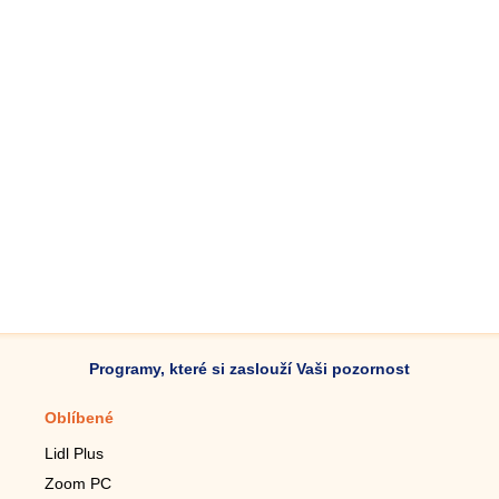
Programy, které si zaslouží Vaši pozornost
Oblíbené
Mobilní aplikace
Lidl Plus
Krokoměr do mobilu
Zoom PC
Lupa do mobilu