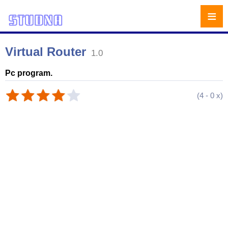
≡
Virtual Router
1.0
Pc program.
(
4
-
0
x)