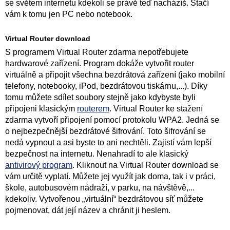
se světem internetu kdekoli se právě teď nacházíš. Stačí
vám k tomu jen PC nebo notebook.
Virtual Router download
S programem Virtual Router zdarma nepotřebujete
hardwarové zařízení. Program dokáže vytvořit router
virtuálně a připojit všechna bezdrátová zařízení (jako mobilní
telefony, notebooky, iPod, bezdrátovou tiskárnu,...). Díky
tomu můžete sdílet soubory stejně jako kdybyste byli
připojeni klasickým
routerem
. Virtual Router ke stažení
zdarma vytvoří připojení pomocí protokolu WPA2. Jedná se
o nejbezpečnější bezdrátové šifrování. Toto šifrování se
nedá vypnout a asi byste to ani nechtěli. Zajistí vám lepší
bezpečnost na internetu. Nenahradí to ale klasický
antivirový program
. Kliknout na Virtual Router download se
vám určitě vyplatí. Můžete jej využít jak doma, tak i v práci,
škole, autobusovém nádraží, v parku, na návštěvě,...
kdekoliv. Vytvořenou „virtuální“ bezdrátovou síť můžete
pojmenovat, dát její název a chránit ji heslem.