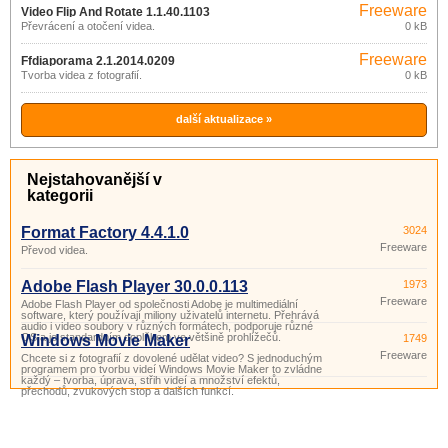
Freeware
Video Flip And Rotate 1.1.40.1103
Převrácení a otočení videa.
0 kB
Freeware
Ffdiaporama 2.1.2014.0209
Tvorba videa z fotografií.
0 kB
další aktualizace »
Nejstahovanější v
kategorii
Format Factory 4.4.1.0
3024
Freeware
Převod videa.
Adobe Flash Player 30.0.0.113
1973
Freeware
Adobe Flash Player od společnosti Adobe je multimediální
software, který používají miliony uživatelů internetu. Přehrává
audio i video soubory v různých formátech, podporuje různé
OS a je standardním doplňkem ve většině prohlížečů.
Windows Movie Maker
1749
Freeware
Chcete si z fotografií z dovolené udělat video? S jednoduchým
programem pro tvorbu videí Windows Movie Maker to zvládne
každý – tvorba, úprava, střih videí a množství efektů,
přechodů, zvukových stop a dalších funkcí.