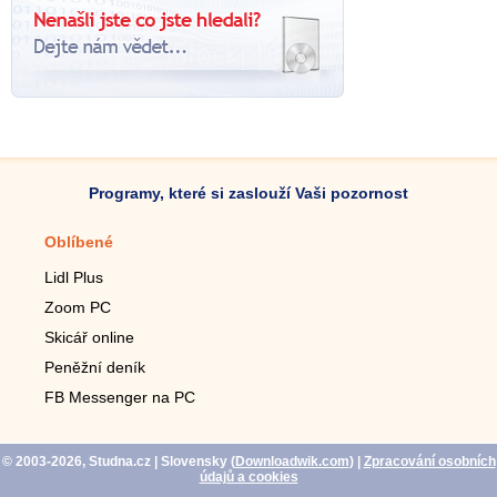
Programy, které si zaslouží Vaši pozornost
Oblíbené
Mobilní aplikace
Lidl Plus
Krokoměr do mobilu
Zoom PC
Lupa do mobilu
Skicář online
Dálkový TV ovladač
Peněžní deník
Živé tapety do mobilu
FB Messenger na PC
Mariáš do mobilu
© 2003-2026, Studna.cz
| Slovensky (
Downloadwik.com
)
|
Zpracování osobních
údajů a cookies