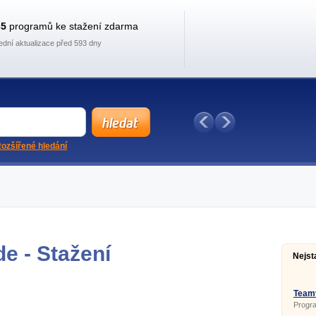
35
programů ke stažení zdarma
ední aktualizace před 593 dny
ozšířené hledání
e - Stažení
Nejst
Teamv
Progr
ovláda