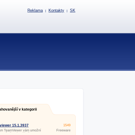
Reklama
Kontakty
SK
|
|
ahovanější v kategorii
iewer 15.1.3937
1549
am TeamViewer vám umožní
Freeware
t svůj, či jiné počítače na