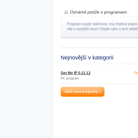
Oznámit potíže s programem
Program nejde stáhnout, má chybný popis
víte o novější verzi? Dejte nám o tom vědět
Nejnovější v kategorii
Get My IP 0.11.12
Fr
PC program
další nové programy »