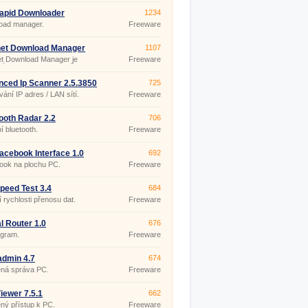
 Takovou vzdálenou správu
če můžete provádět i ze svého
apid Downloader
1234
ího telefonu. Stačí jen mít
oad manager.
Freeware
ou aplikaci, kterou ani
te instalovat. A přesto bude
at.
net Download Manager
1107
uild 5
et Download Manager je
Freeware
ným programem, jehož
nost ve svém počítači oceníte
 pokud rádi stahujete. Mít
ced Ip Scanner 2.5.3850
725
ý a instalovaný program pro
ání IP adres / LAN sítí.
Freeware
ání souborů je další možností
etřit čas a v neposlední řadě i
ooth Radar 2.2
706
í bluetooth.
Freeware
 Facebook Interface 1.0
692
ook na plochu PC.
Freeware
peed ​​Test 3.4
684
 rychlosti přenosu dat.
Freeware
al Router 1.0
676
ogram.
Freeware
dmin 4.7
674
ená správa PC.
Freeware
iewer 7.5.1
662
ný přístup k PC.
Freeware