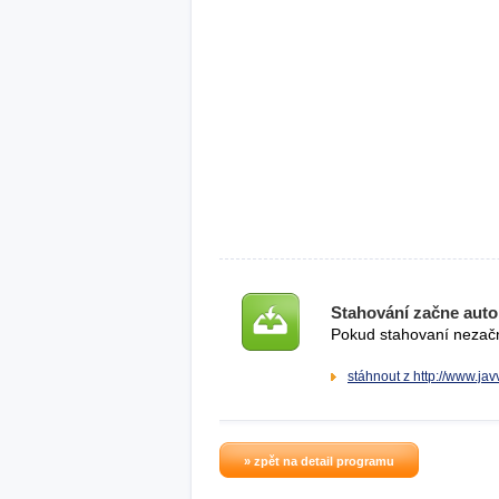
Stahování začne auto
Pokud stahovaní nezačne
stáhnout z http://www.ja
» zpět na detail programu