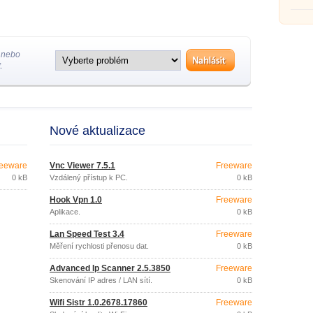
 nebo
.
Nové aktualizace
eeware
Vnc Viewer 7.5.1
Freeware
0 kB
Vzdálený přístup k PC.
0 kB
Hook Vpn 1.0
Freeware
Aplikace.
0 kB
Lan Speed ​​Test 3.4
Freeware
Měření rychlosti přenosu dat.
0 kB
Advanced Ip Scanner 2.5.3850
Freeware
Skenování IP adres / LAN sítí.
0 kB
Wifi Sistr 1.0.2678.17860
Freeware