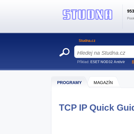
95
Posl
Studna.cz
Příklad:
ESET NOD32 Antivir
R
PROGRAMY
MAGAZÍN
TCP IP Quick Guid