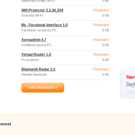
Sledování kvality Wi-Fi.
0 kB
Wifi Protector 3.3.36.304
Freeware
Ochrana Wi-Fi.
0 kB
Ifb - Facebook Interface 1.0
Freeware
Facebook na plochu PC.
0 kB
Aeroadmin 4.7
Freeware
Vzdálená správa PC.
0 kB
Virtual Router 1.0
Freeware
Pc program.
0 kB
Bluetooth Radar 2.2
Freeware
Hledání bluetooth.
0 kB
další aktualizace »
ornost