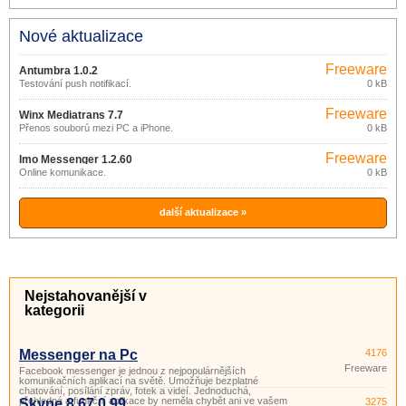
Nové aktualizace
Freeware
Antumbra 1.0.2
Testování push notifikací.
0 kB
Freeware
Winx Mediatrans 7.7
Přenos souborů mezi PC a iPhone.
0 kB
Freeware
Imo Messenger 1.2.60
Online komunikace.
0 kB
další aktualizace »
Nejstahovanější v
kategorii
Messenger na Pc
4176
Freeware
Facebook messenger je jednou z nejpopulárnějších
komunikačních aplikací na světě. Umožňuje bezplatné
chatování, posílání zpráv, fotek a videí. Jednoduchá,
přehledná a funkční aplikace by neměla chybět ani ve vašem
Skype 8.67.0.99
3275