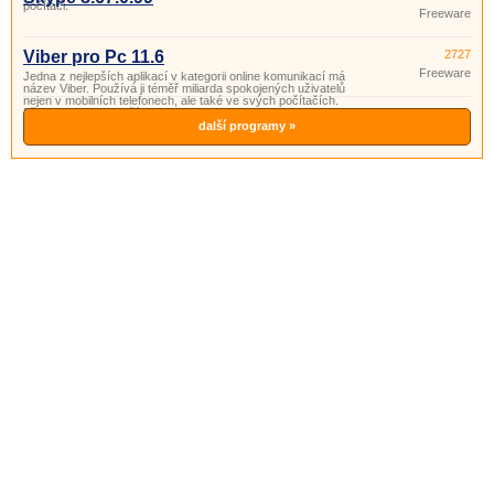
počítači.
Freeware
Viber pro Pc 11.6
2727
Freeware
Jedna z nejlepších aplikací v kategorii online komunikací má
název Viber. Používá ji téměř miliarda spokojených uživatelů
nejen v mobilních telefonech, ale také ve svých počítačích.
Přidejte se k nm a užívejte si bezplatnou komunikaci.
další programy »