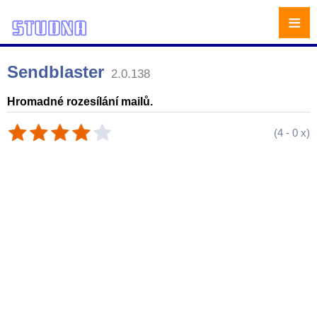
≡
Sendblaster
2.0.138
Hromadné rozesílání mailů.
(
4
-
0
x)