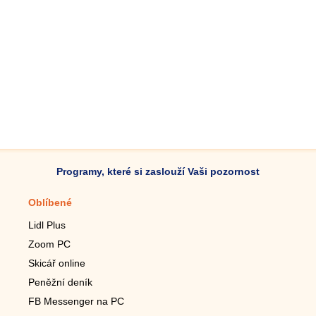
Programy, které si zaslouží Vaši pozornost
Oblíbené
Mobilní aplikace
Lidl Plus
Krokoměr do mobilu
Zoom PC
Lupa do mobilu
Skicář online
Dálkový TV ovladač
Peněžní deník
Živé tapety do mobilu
FB Messenger na PC
Mariáš do mobilu