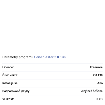
Parametry programu
Sendblaster
2.0.138
Licence:
Freeware
Číslo verze:
2.0.138
Instaluje se:
Ano
Podporované jazyky:
Jiný než čeština
Velikost:
0 kB