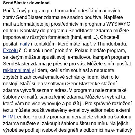
SendBlaster download
Počítačový program pro hromadné odesílání mailových
zpráv SendBlaster zdarma se snadno používá. Napíšete
mail a zformátujete jej prostřednictvím programu WYSIWYG
editoru. Kontakty do programu SendBlaster zdarma můžete
importovat v různých formátech (html, eml,...). Chcete-li
posílat
maily
i kontaktům, které máte např. v Thunderbirdu,
Excelu
či Outlooku není problém. Pokud hledáte program,
se kterým můžete spustit svoji e-mailovou kampaň program
SendBlaster zdarma je přesně pro vás. Můžete s ním posílat
reklamní maily
lidem, kteří s tím souhlasí a nebudete
zbytečně zahlcovat emailové schránky lidem, kteří o to
nestojí. Stačí si jen v softwaru SendBlaster ke stažení
zdarma vytvořit seznam adres. V programu naleznete také
šablony e-mailů, samozřejmě zdarma. Můžete si vybrat tu,
která vám nejvíce vyhovuje a použít ji. Pro správné rozložení
textu můžete použít vestavěný e-mailový editor nebo externí
HTML
editor. Pokud v programu nenajdete vhodnou šablonu
zdarma můžete si zakoupit šablonu šitou na míru. Na jejich
výrobě se podílejí weboví designéři a odborníci na e-mailový