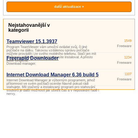
další aktualizace »
Nejstahovanější v
kategorii
Teamviewer 15.1.3937
1549
Freeware
Program TeamViewer vám umožní ovládat svůj, či jiné
počítače na dálku. Takovou vzdálenou správu počítače
můžete provádět i ze svého mobilního telefonu. Stačí jen mít
staženou aplikaci, kterou ani nemusíte instalovat. A přesto
Freerapid Downloader
1234
bude fungovat.
Freeware
Download manager.
Internet Download Manager 6.36 build 5
1107
Freeware
Internet Download Manager je výborným programem, jehož
přítomnost ve svém počítači oceníte hlavně pokud rádi
stahujete. Mít stažený a instalovaný program pro stahování
souborů je další možností jak ušetřit čas a v neposlední řadě i
nervy.