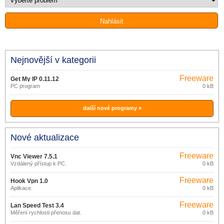
Nejnovější v kategorii
Freeware
Get My IP 0.11.12
PC program
0 kB
další nové programy »
Nové aktualizace
Freeware
Vnc Viewer 7.5.1
Vzdálený přístup k PC.
0 kB
Freeware
Hook Vpn 1.0
Aplikace.
0 kB
Freeware
Lan Speed ​​Test 3.4
Měření rychlosti přenosu dat.
0 kB