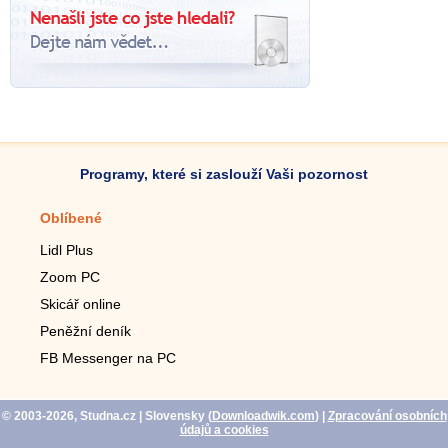
Programy, které si zaslouží Vaši pozornost
Oblíbené
Mobilní aplikace
Lidl Plus
Krokoměr do mobilu
Zoom PC
Lupa do mobilu
Skicář online
Dálkový TV ovladač
Peněžní deník
Živé tapety do mobilu
FB Messenger na PC
Mariáš do mobilu
© 2003-2026, Studna.cz
| Slovensky (
Downloadwik.com
)
|
Zpracování osobních
údajů a cookies