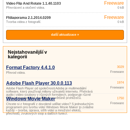
Freeware
Video Flip And Rotate 1.1.40.1103
Převrácení a otočení videa.
0 kB
Freeware
Ffdiaporama 2.1.2014.0209
Tvorba videa z fotografií.
0 kB
další aktualizace »
Nejstahovanější v
kategorii
Format Factory 4.4.1.0
3029
Freeware
Převod videa.
Adobe Flash Player 30.0.0.113
1974
Freeware
Adobe Flash Player od společnosti Adobe je multimediální
software, který používají miliony uživatelů internetu. Přehrává
audio i video soubory v různých formátech, podporuje různé
OS a je standardním doplňkem ve většině prohlížečů.
Windows Movie Maker
1750
Freeware
Chcete si z fotografií z dovolené udělat video? S jednoduchým
programem pro tvorbu videí Windows Movie Maker to zvládne
každý – tvorba, úprava, střih videí a množství efektů,
přechodů, zvukových stop a dalších funkcí.