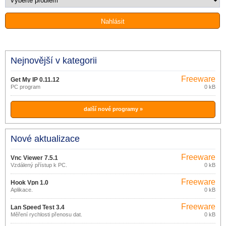
Nejnovější v kategorii
Freeware
Get My IP 0.11.12
PC program
0 kB
další nové programy »
Nové aktualizace
Freeware
Vnc Viewer 7.5.1
Vzdálený přístup k PC.
0 kB
Freeware
Hook Vpn 1.0
Aplikace.
0 kB
Freeware
Lan Speed ​​Test 3.4
Měření rychlosti přenosu dat.
0 kB