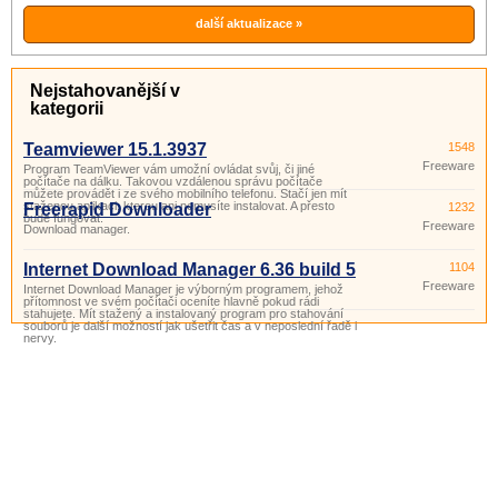
další aktualizace »
Nejstahovanější v
kategorii
Teamviewer 15.1.3937
1548
Freeware
Program TeamViewer vám umožní ovládat svůj, či jiné
počítače na dálku. Takovou vzdálenou správu počítače
můžete provádět i ze svého mobilního telefonu. Stačí jen mít
staženou aplikaci, kterou ani nemusíte instalovat. A přesto
Freerapid Downloader
1232
bude fungovat.
Freeware
Download manager.
Internet Download Manager 6.36 build 5
1104
Freeware
Internet Download Manager je výborným programem, jehož
přítomnost ve svém počítači oceníte hlavně pokud rádi
stahujete. Mít stažený a instalovaný program pro stahování
souborů je další možností jak ušetřit čas a v neposlední řadě i
nervy.