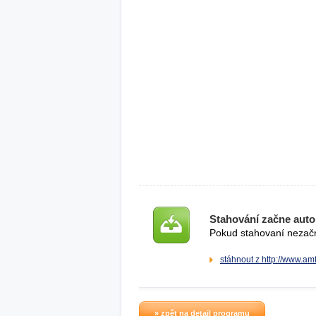
Stahování začne auto
Pokud stahovaní nezačne
stáhnout z http://www.am
» zpět na detail programu