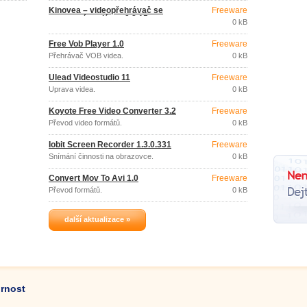
Kinovea – videopřehrávač se
Freeware
sportovní analýzou 0.8.15
0 kB
Free Vob Player 1.0
Freeware
Přehrávač VOB videa.
0 kB
Ulead Videostudio 11
Freeware
Úprava videa.
0 kB
Koyote Free Video Converter 3.2
Freeware
Převod video formátů.
0 kB
Iobit Screen Recorder 1.3.0.331
Freeware
Snímání činnosti na obrazovce.
0 kB
Convert Mov To Avi 1.0
Freeware
Převod formátů.
0 kB
další aktualizace »
ornost