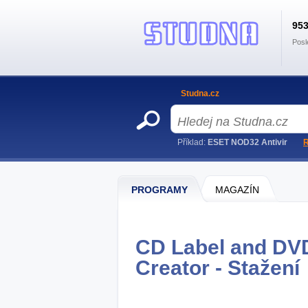
95
Posl
Studna.cz
Příklad:
ESET NOD32 Antivir
R
PROGRAMY
MAGAZÍN
CD Label and DV
Creator - Stažení