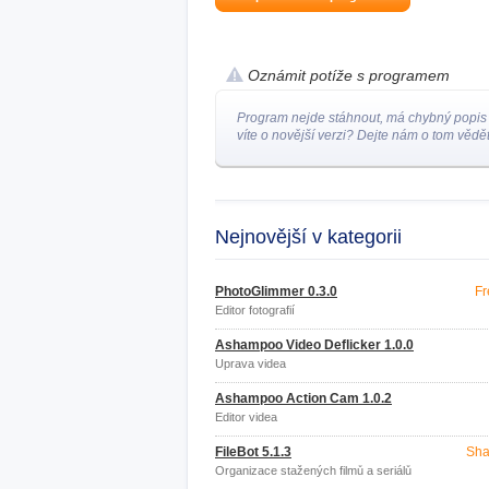
Oznámit potíže s programem
Program nejde stáhnout, má chybný popis
víte o novější verzi? Dejte nám o tom vědět
Nejnovější v kategorii
PhotoGlimmer 0.3.0
Fr
Editor fotografií
Ashampoo Video Deflicker 1.0.0
Úprava videa
Ashampoo Action Cam 1.0.2
Editor videa
FileBot 5.1.3
Sha
Organizace stažených filmů a seriálů