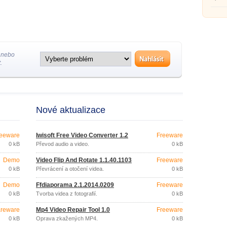
 nebo
.
Nové aktualizace
eeware
Iwisoft Free Video Converter 1.2
Freeware
0 kB
Převod audio a video.
0 kB
Demo
Video Flip And Rotate 1.1.40.1103
Freeware
0 kB
Převrácení a otočení videa.
0 kB
Demo
Ffdiaporama 2.1.2014.0209
Freeware
0 kB
Tvorba videa z fotografií.
0 kB
reware
Mp4 Video Repair Tool 1.0
Freeware
0 kB
Oprava zkažených MP4.
0 kB