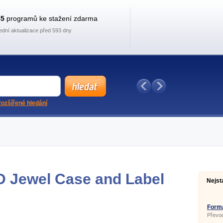
35
programů ke stažení zdarma
ední aktualizace před 593 dny
ozšířené hledání
D Jewel Case and Label
Nejst
Forma
Převod