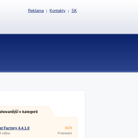
Reklama
Kontakty
SK
|
|
ahovanější v kategorii
t Factory 4.4.1.0
3029
 videa.
Freeware