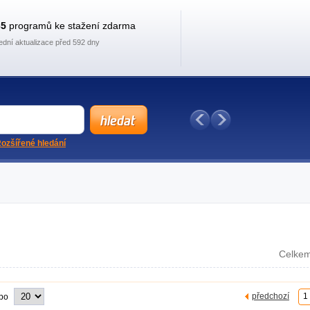
35
programů ke stažení zdarma
ední aktualizace před 592 dny
ozšířené hledání
Celkem
předchozí
1
 po