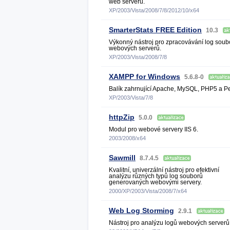
web serverů.
XP/2003/Vista/2008/7/8/2012/10/x64
SmarterStats FREE Edition
10.3
Výkonný nástroj pro zpracovávání log soub
webových serverů.
XP/2003/Vista/2008/7/8
XAMPP for Windows
5.6.8-0
Balík zahrnující Apache, MySQL, PHP5 a Pe
XP/2003/Vista/7/8
httpZip
5.0.0
Modul pro webové servery IIS 6.
2003/2008/x64
Sawmill
8.7.4.5
Kvalitní, univerzální nástroj pro efektivní
analýzu různých typů log souborů
generovaných webovými servery.
2000/XP/2003/Vista/2008/7/x64
Web Log Storming
2.9.1
Nástroj pro analýzu logů webových serverů