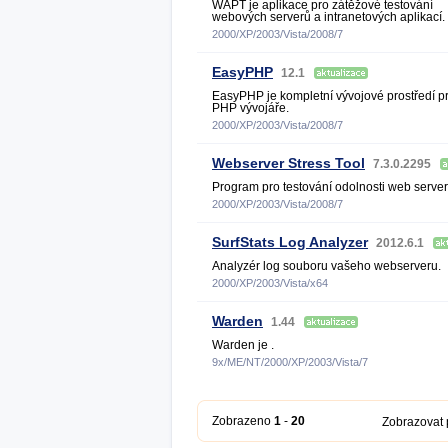
WAPT je aplikace pro zátěžové testování
webových serverů a intranetových aplikací.
2000/XP/2003/Vista/2008/7
EasyPHP
12.1
EasyPHP je kompletní vývojové prostředí p
PHP vývojáře.
2000/XP/2003/Vista/2008/7
Webserver Stress Tool
7.3.0.2295
Program pro testování odolnosti web server
2000/XP/2003/Vista/2008/7
SurfStats Log Analyzer
2012.6.1
Analyzér log souboru vašeho webserveru.
2000/XP/2003/Vista/x64
Warden
1.44
Warden je .
9x/ME/NT/2000/XP/2003/Vista/7
Zobrazeno
1
-
20
Zobrazovat