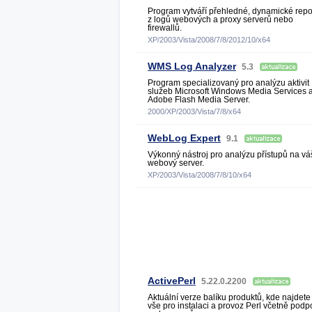
Program vytváří přehledné, dynamické repo
z logů webových a proxy serverů nebo
firewallů.
XP/2003/Vista/2008/7/8/2012/10/x64
WMS Log Analyzer
5.3
Program specializovaný pro analýzu aktivit
služeb Microsoft Windows Media Services 
Adobe Flash Media Server.
2000/XP/2003/Vista/7/8/x64
WebLog Expert
9.1
Výkonný nástroj pro analýzu přístupů na vá
webový server.
XP/2003/Vista/2008/7/8/10/x64
ActivePerl
5.22.0.2200
Aktuální verze balíku produktů, kde najdete
vše pro instalaci a provoz Perl včetně podp