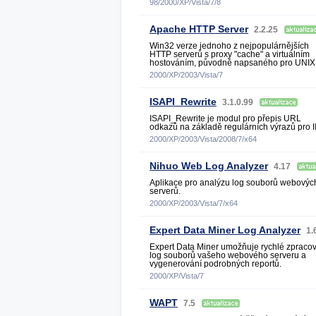
98/2000/XP/Vista/7/8
Apache HTTP Server
2.2.25
Win32 verze jednoho z nejpopulárnějších
HTTP serverů s proxy "cache" a virtuálním
hostováním, původně napsaného pro UNIX
2000/XP/2003/Vista/7
ISAPI_Rewrite
3.1.0.99
ISAPI_Rewrite je modul pro přepis URL
odkazů na základě regulárních výrazů pro I
2000/XP/2003/Vista/2008/7/x64
Nihuo Web Log Analyzer
4.17
Aplikace pro analýzu log souborů webovýc
serverů.
2000/XP/2003/Vista/7/x64
Expert Data Miner Log Analyzer
1.
Expert Data Miner umožňuje rychlé zpraco
log souborů vašeho webového serveru a
vygenerování podrobných reportů.
2000/XP/Vista/7
WAPT
7.5