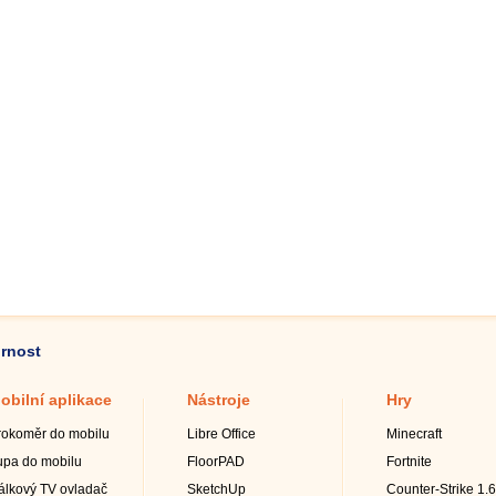
ornost
obilní aplikace
Nástroje
Hry
rokoměr do mobilu
Libre Office
Minecraft
upa do mobilu
FloorPAD
Fortnite
álkový TV ovladač
SketchUp
Counter-Strike 1.6