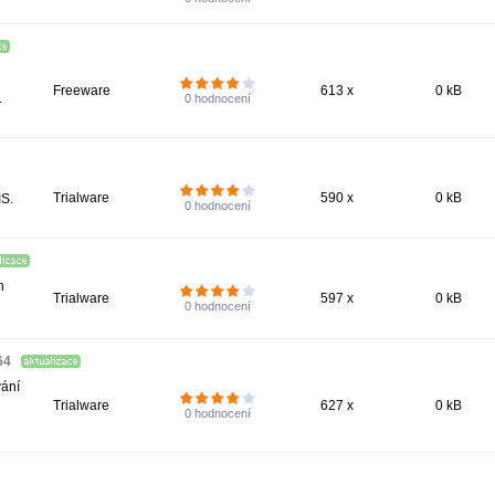
Freeware
613 x
0 kB
.
0
hodnocení
Trialware
590 x
0 kB
IS.
0
hodnocení
h
Trialware
597 x
0 kB
0
hodnocení
64
vání
Trialware
627 x
0 kB
0
hodnocení