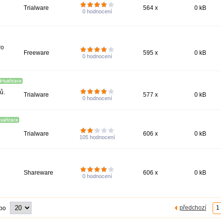
Trialware
564 x
0 kB
0
hodnocení
ro
Freeware
595 x
0 kB
0
hodnocení
ů.
Trialware
577 x
0 kB
0
hodnocení
Trialware
606 x
0 kB
105
hodnocení
Shareware
606 x
0 kB
0
hodnocení
předchozí
1
 po