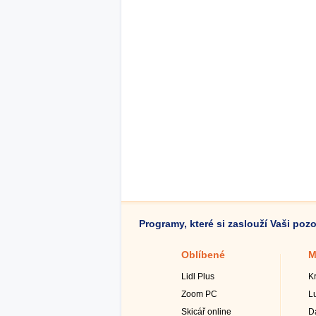
Programy, které si zaslouží Vaši poz
Oblíbené
M
Lidl Plus
K
Zoom PC
L
Skicář online
D