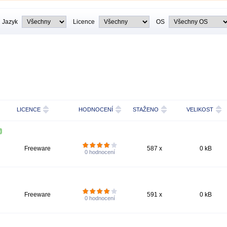
Jazyk
Licence
OS
LICENCE
HODNOCENÍ
STAŽENO
VELIKOST
Freeware
587 x
0 kB
0
hodnocení
Freeware
591 x
0 kB
0
hodnocení