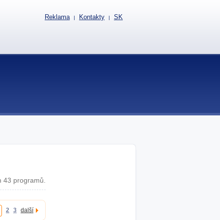
Reklama
Kontakty
SK
|
|
 43 programů.
2
3
další