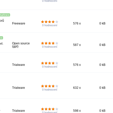
0
hodnocení
orů
Freeware
576 x
0 kB
0
hodnocení
Open source
rl.
587 x
0 kB
(gpl)
0
hodnocení
Trialware
576 x
0 kB
0
hodnocení
Trialware
632 x
0 kB
0
hodnocení
.
Trialware
598 x
0 kB
0
hodnocení