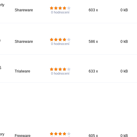
rty
Shareware
603 x
0 kB
0
hodnocení
a
Shareware
586 x
0 kB
0
hodnocení
š
Trialware
633 x
0 kB
0
hodnocení
ory
Freeware
605 x
0 kB