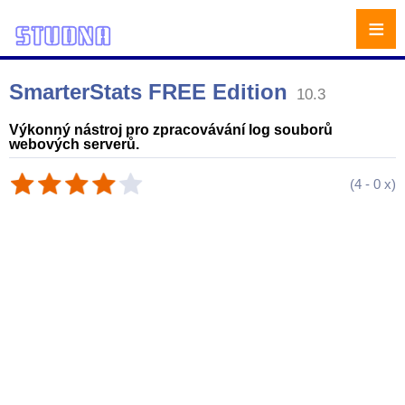
≡
SmarterStats FREE Edition
10.3
Výkonný nástroj pro zpracovávání log souborů
webových serverů.
(
4
-
0
x)