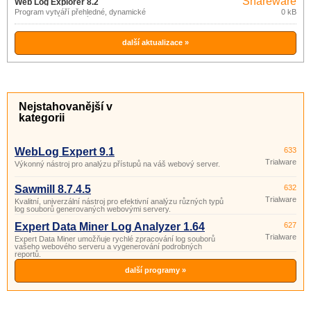
Shareware
Web Log Explorer 8.2
Program vytváří přehledné, dynamické
0 kB
reporty z logů webových a proxy
serverů nebo firewallů.
další aktualizace »
Nejstahovanější v
kategorii
WebLog Expert 9.1
633
Trialware
Výkonný nástroj pro analýzu přístupů na váš webový server.
Sawmill 8.7.4.5
632
Trialware
Kvalitní, univerzální nástroj pro efektivní analýzu různých typů
log souborů generovaných webovými servery.
Expert Data Miner Log Analyzer 1.64
627
Trialware
Expert Data Miner umožňuje rychlé zpracování log souborů
vašeho webového serveru a vygenerování podrobných
reportů.
další programy »