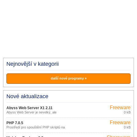
Nejnovější v kategorii
další nové programy »
Nové aktualizace
Freeware
Abyss Web Server X1 2.11
Abyss Web Server je nevelký, ale
0 kB
výkonný web server.
Freeware
PHP 7.0.5
Prostředí pro spouštění PHP skriptů na
0 kB
webovém serveru.