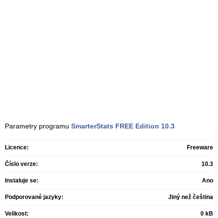
Parametry programu
SmarterStats FREE Edition
10.3
Licence:
Freeware
Číslo verze:
10.3
Instaluje se:
Ano
Podporované jazyky:
Jiný než čeština
Velikost:
0 kB