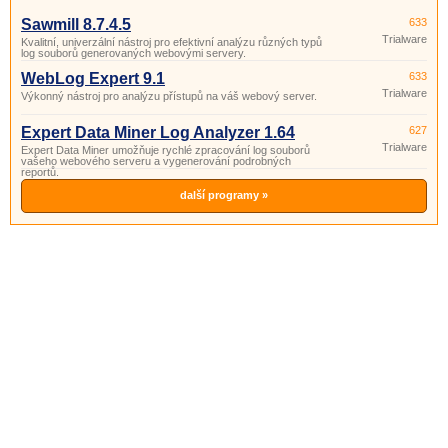
Sawmill 8.7.4.5
633
Trialware
Kvalitní, univerzální nástroj pro efektivní analýzu různých typů
log souborů generovaných webovými servery.
WebLog Expert 9.1
633
Trialware
Výkonný nástroj pro analýzu přístupů na váš webový server.
Expert Data Miner Log Analyzer 1.64
627
Trialware
Expert Data Miner umožňuje rychlé zpracování log souborů
vašeho webového serveru a vygenerování podrobných
reportů.
další programy »