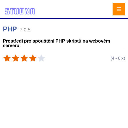
≡
PHP
7.0.5
Prostředí pro spouštění PHP skriptů na webovém
serveru.
(
4
-
0
x)