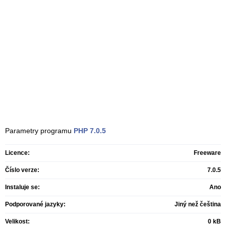
Parametry programu
PHP
7.0.5
Licence:
Freeware
Číslo verze:
7.0.5
Instaluje se:
Ano
Podporované jazyky:
Jiný než čeština
Velikost:
0 kB