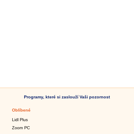
Programy, které si zaslouží Vaši pozornost
Oblíbené
Mobilní aplikace
Lidl Plus
Krokoměr do mobilu
Zoom PC
Lupa do mobilu