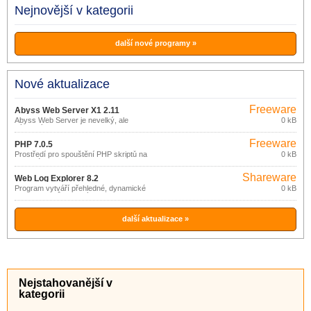
Nejnovější v kategorii
další nové programy »
Nové aktualizace
Freeware
Abyss Web Server X1 2.11
Abyss Web Server je nevelký, ale
0 kB
výkonný web server.
Freeware
PHP 7.0.5
Prostředí pro spouštění PHP skriptů na
0 kB
webovém serveru.
Shareware
Web Log Explorer 8.2
Program vytváří přehledné, dynamické
0 kB
reporty z logů webových a proxy
serverů nebo firewallů.
další aktualizace »
Nejstahovanější v
kategorii