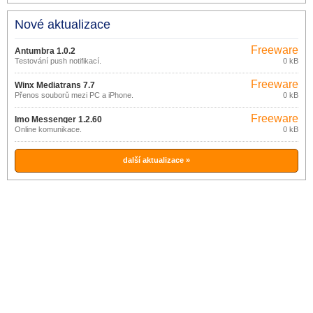
Nové aktualizace
Freeware
Antumbra 1.0.2
Testování push notifikací.
0 kB
Freeware
Winx Mediatrans 7.7
Přenos souborů mezi PC a iPhone.
0 kB
Freeware
Imo Messenger 1.2.60
Online komunikace.
0 kB
další aktualizace »