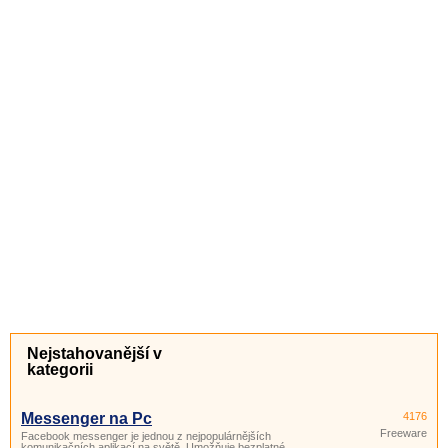
Nejstahovanější v
kategorii
Messenger na Pc
4176
Freeware
Facebook messenger je jednou z nejpopulárnějších
komunikačních aplikací na světě. Umožňuje bezplatné