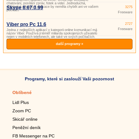
chatování, posílání zpráv, fotek a videí. Jednoduchá,
přehledná a funkční aplikace by neměla chybět ani ve vašem
Skype 8.67.0.99
3275
počítači.
Freeware
Viber pro Pc 11.6
2727
Freeware
Jedna z nejlepších aplikací v kategorii online komunikací má
název Viber. Používá ji téměř miliarda spokojených uživatelů
nejen v mobilních telefonech, ale také ve svých počítačích.
Přidejte se k nm a užívejte si bezplatnou komunikaci.
další programy »
Programy, které si zaslouží Vaši pozornost
Oblíbené
Mobilní aplikace
Lidl Plus
Krokoměr do mobilu
Zoom PC
Lupa do mobilu
Skicář online
Dálkový TV ovladač
Peněžní deník
Živé tapety do mobilu
FB Messenger na PC
Mariáš do mobilu