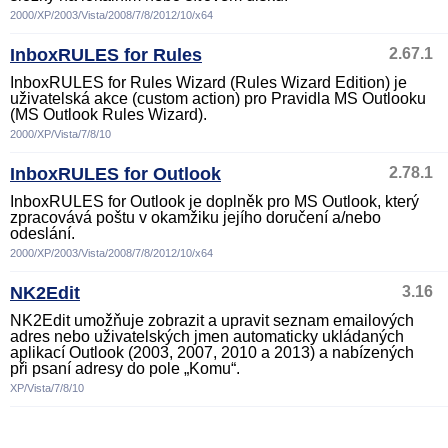
2000/XP/2003/Vista/2008/7/8/2012/10/x64
InboxRULES for Rules
2.67.1
InboxRULES for Rules Wizard (Rules Wizard Edition) je
uživatelská akce (custom action) pro Pravidla MS Outlooku
(MS Outlook Rules Wizard).
2000/XP/Vista/7/8/10
InboxRULES for Outlook
2.78.1
InboxRULES for Outlook je doplněk pro MS Outlook, který
zpracovává poštu v okamžiku jejího doručení a/nebo
odeslání.
2000/XP/2003/Vista/2008/7/8/2012/10/x64
NK2Edit
3.16
NK2Edit umožňuje zobrazit a upravit seznam emailových
adres nebo uživatelských jmen automaticky ukládaných
aplikací Outlook (2003, 2007, 2010 a 2013) a nabízených
při psaní adresy do pole „Komu“.
XP/Vista/7/8/10