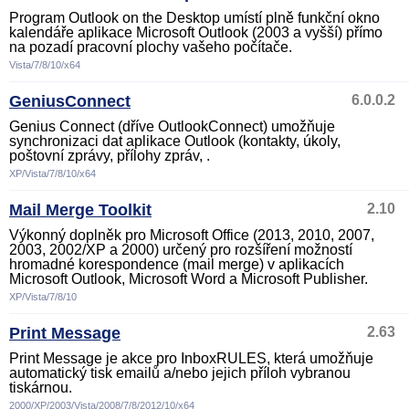
Program Outlook on the Desktop umístí plně funkční okno
kalendáře aplikace Microsoft Outlook (2003 a vyšší) přímo
na pozadí pracovní plochy vašeho počítače.
Vista/7/8/10/x64
GeniusConnect
6.0.0.2
Genius Connect (dříve OutlookConnect) umožňuje
synchronizaci dat aplikace Outlook (kontakty, úkoly,
poštovní zprávy, přílohy zpráv, .
XP/Vista/7/8/10/x64
Mail Merge Toolkit
2.10
Výkonný doplněk pro Microsoft Office (2013, 2010, 2007,
2003, 2002/XP a 2000) určený pro rozšíření možností
hromadné korespondence (mail merge) v aplikacích
Microsoft Outlook, Microsoft Word a Microsoft Publisher.
XP/Vista/7/8/10
Print Message
2.63
Print Message je akce pro InboxRULES, která umožňuje
automatický tisk emailů a/nebo jejich příloh vybranou
tiskárnou.
2000/XP/2003/Vista/2008/7/8/2012/10/x64