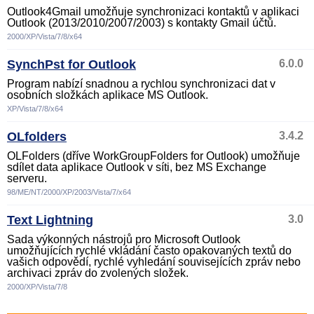
Outlook4Gmail umožňuje synchronizaci kontaktů v aplikaci
Outlook (2013/2010/2007/2003) s kontakty Gmail účtů.
2000/XP/Vista/7/8/x64
SynchPst for Outlook
6.0.0
Program nabízí snadnou a rychlou synchronizaci dat v
osobních složkách aplikace MS Outlook.
XP/Vista/7/8/x64
OLfolders
3.4.2
OLFolders (dříve WorkGroupFolders for Outlook) umožňuje
sdílet data aplikace Outlook v síti, bez MS Exchange
serveru.
98/ME/NT/2000/XP/2003/Vista/7/x64
Text Lightning
3.0
Sada výkonných nástrojů pro Microsoft Outlook
umožňujících rychlé vkládání často opakovaných textů do
vašich odpovědí, rychlé vyhledání souvisejících zpráv nebo
archivaci zpráv do zvolených složek.
2000/XP/Vista/7/8