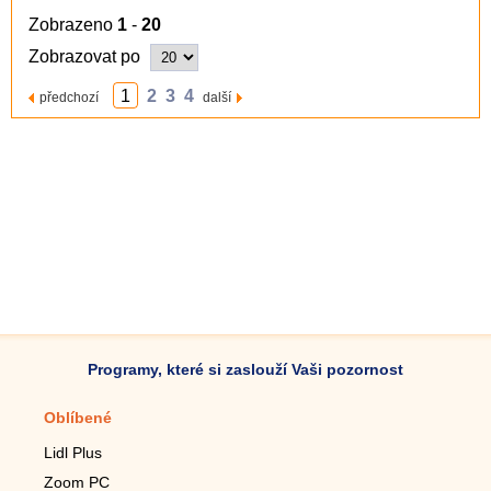
Zobrazeno
1
-
20
Zobrazovat po
1
2
3
4
předchozí
další
Programy, které si zaslouží Vaši pozornost
Oblíbené
Mobilní aplikace
Lidl Plus
Krokoměr do mobilu
Zoom PC
Lupa do mobilu