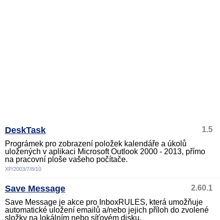
DeskTask
1.5
Prográmek pro zobrazení položek kalendáře a úkolů
uložených v aplikaci Microsoft Outlook 2000 - 2013, přímo
na pracovní ploše vašeho počítače.
XP/2003/7/8/10
Save Message
2.60.1
Save Message je akce pro InboxRULES, která umožňuje
automatické uložení emailů a/nebo jejich příloh do zvolené
složky na lokálním nebo síťovém disku.