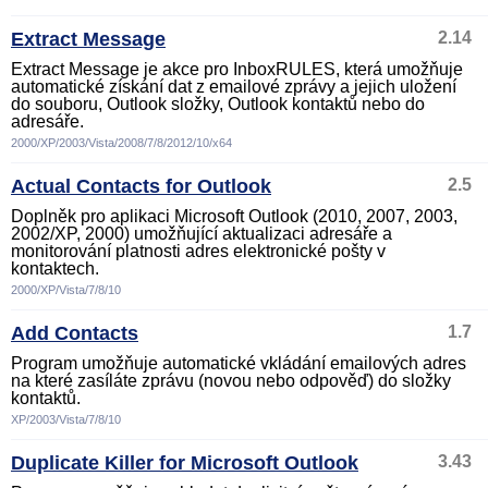
Extract Message
2.14
Extract Message je akce pro InboxRULES, která umožňuje
automatické získání dat z emailové zprávy a jejich uložení
do souboru, Outlook složky, Outlook kontaktů nebo do
adresáře.
2000/XP/2003/Vista/2008/7/8/2012/10/x64
Actual Contacts for Outlook
2.5
Doplněk pro aplikaci Microsoft Outlook (2010, 2007, 2003,
2002/XP, 2000) umožňující aktualizaci adresáře a
monitorování platnosti adres elektronické pošty v
kontaktech.
2000/XP/Vista/7/8/10
Add Contacts
1.7
Program umožňuje automatické vkládání emailových adres
na které zasíláte zprávu (novou nebo odpověď) do složky
kontaktů.
XP/2003/Vista/7/8/10
Duplicate Killer for Microsoft Outlook
3.43