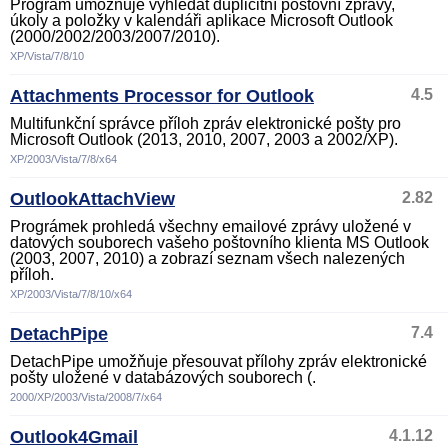
Program umožňuje vyhledat duplicitní poštovní zprávy,
úkoly a položky v kalendáři aplikace Microsoft Outlook
(2000/2002/2003/2007/2010).
XP/Vista/7/8/10
Attachments Processor for Outlook
4.5
Multifunkční správce příloh zpráv elektronické pošty pro
Microsoft Outlook (2013, 2010, 2007, 2003 a 2002/XP).
XP/2003/Vista/7/8/x64
OutlookAttachView
2.82
Prográmek prohledá všechny emailové zprávy uložené v
datových souborech vašeho poštovního klienta MS Outlook
(2003, 2007, 2010) a zobrazí seznam všech nalezených
příloh.
XP/2003/Vista/7/8/10/x64
DetachPipe
7.4
DetachPipe umožňuje přesouvat přílohy zpráv elektronické
pošty uložené v databázových souborech (.
2000/XP/2003/Vista/2008/7/x64
Outlook4Gmail
4.1.12