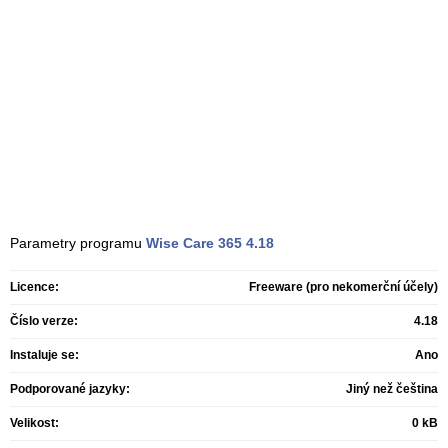
Parametry programu
Wise Care 365
4.18
Licence:
Freeware (pro nekomerční účely)
Číslo verze:
4.18
Instaluje se:
Ano
Podporované jazyky:
Jiný než čeština
Velikost:
0 kB