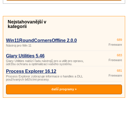
Nejstahovanější v
kategorii
Win11RoundCornersOffline 2.0.0
689
Freeware
Nástroj pro Win 11
Glary Utilities 5.46
683
Freeware
Glary Utilities nabízí řadu nástrojů pro a utilit pro opravu,
údržbu ochranu a optimalizaci vašeho systému.
Process Explorer 16.12
681
Freeware
Process Explorer zobrazuje informace o handles a DLL
používaných běžícími procesy.
další programy »