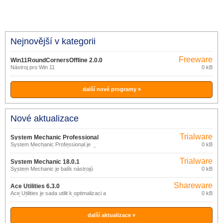
Nejnovější v kategorii
Freeware
Win11RoundCornersOffline 2.0.0
Nástroj pro Win 11
0 kB
další nové programy »
Nové aktualizace
Trialware
System Mechanic Professional
System Mechanic Professional je
0 kB
18.0.1
kompletní balík výkonných nástrojů pro
zajištění optimálního výkonu a
Trialware
bezpečnosti PC.
System Mechanic 18.0.1
System Mechanic je balík nástrojů
0 kB
určených k vyhledání, odstranění a
prevenci problémů s PC.
Shareware
Ace Utilities 6.3.0
Ace Utilities je sada utilit k optimalizaci a
0 kB
údržbě systému: odstranění
nepotřebných a duplicitních souborů,
vyčistění registru, správa aplikací
spouštěných při startu, správce cookies,
další aktualizace »
vymazání historie apod.