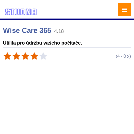
≡
Wise Care 365
4.18
Utilita pro údržbu vašeho počítače.
(
4
-
0
x)