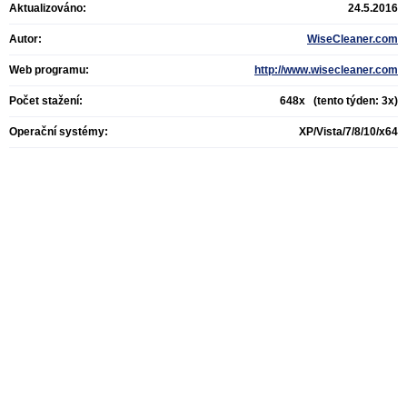
Aktualizováno:
24.5.2016
Autor:
WiseCleaner.com
Web programu:
http://www.wisecleaner.com
Počet stažení:
648x (tento týden: 3x)
Operační systémy:
XP/Vista/7/8/10/x64