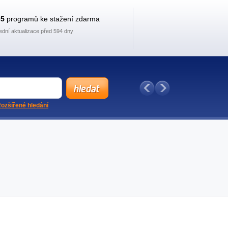
35
programů ke stažení zdarma
ední aktualizace před 594 dny
ozšířené hledání