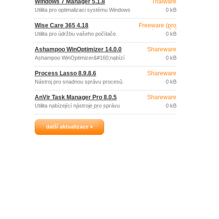
Windows 7 Manager 5.1.8
Trialware
Utilita pro optimalizaci systému Windows
0 kB
7.
Wise Care 365 4.18
Freeware (pro
nekomerční
Utilita pro údržbu vašeho počítače.
0 kB
účely)
Ashampoo WinOptimizer 14.0.0
Shareware
Ashampoo WinOptimizer&#160;nabízí
0 kB
nástroje pro údržbu, zabezpečení a
optimalizaci výkonu vašeho systému
Process Lasso 8.9.8.6
Shareware
Windows.
Nástroj pro snadnou správu procesů.
0 kB
AnVir Task Manager Pro 8.0.5
Shareware
Utilita nabízející nástroje pro správu
0 kB
aplikací a procesů spouštěných
automaticky při startu Windows.
další aktualizace »