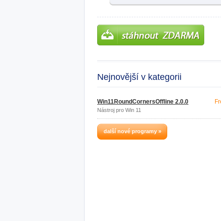
Nejnovější v kategorii
Win11RoundCornersOffline 2.0.0
Fr
Nástroj pro Win 11
další nové programy »