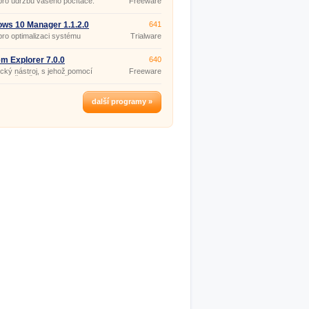
a pro údržbu vašeho počítače.
Freeware
(pro
nekomerční
účely)
ws 10 Manager 1.1.2.0
641
a pro optimalizaci systému
Trialware
ws 10.
m Explorer 7.0.0
640
ický nástroj, s jehož pomocí
Freeware
 vidět, vše co se děje s
systémem: aktivní procesy,
ované ovladače, aplikace
ěné při startu, otevřené
další programy »
, síťová připojení a další.