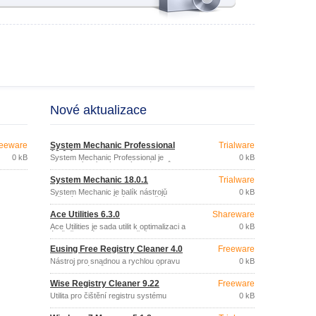
Nové aktualizace
eeware
System Mechanic Professional
Trialware
18.0.1
0 kB
System Mechanic Professional je
0 kB
kompletní balík výkonných nástrojů pro
zajištění optimálního výkonu a
System Mechanic 18.0.1
Trialware
bezpečnosti PC.
System Mechanic je balík nástrojů
0 kB
určených k vyhledání, odstranění a
prevenci problémů s PC.
Ace Utilities 6.3.0
Shareware
Ace Utilities je sada utilit k optimalizaci a
0 kB
údržbě systému: odstranění
nepotřebných a duplicitních souborů,
Eusing Free Registry Cleaner 4.0
Freeware
vyčistění registru, správa aplikací
spouštěných při startu, správce cookies,
Nástroj pro snadnou a rychlou opravu
0 kB
vymazání historie apod.
chybných údajů v registru systému
Windows.
Wise Registry Cleaner 9.22
Freeware
Utilita pro čištění registru systému
0 kB
Windows.