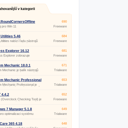
ahovanější v kategorii
1RoundCornersOffline
690
j pro Win 11
Freeware
Utilities 5.46
684
tilities nabízí řadu nástrojů
Freeware
utilit pro opravu, údržbu
u a optimalizaci vašeho
mu.
ss Explorer 16.12
681
s Explorer zobrazuje
Freeware
ace o handles a DLL
aných běžícími procesy.
m Mechanic 18.0.1
671
 Mechanic je balík nástrojů
Trialware
ch k vyhledání, odstranění a
ci problémů s PC.
m Mechanic Professional
653
1
 Mechanic Professional je
Trialware
tní balík výkonných nástrojů
jištění optimálního výkonu a
nosti PC.
4.4.2
652
(Overclock Checking Tool) je
Freeware
j pro testování stability vašeho
(pro
u s využitím 4 různých testů
nekomerční
věření CPU, GPU a výkonu
účely)
ws 7 Manager 5.1.8
649
cího zdroje.
a pro optimalizaci systému
Trialware
ws 7.
Care 365 4.18
648