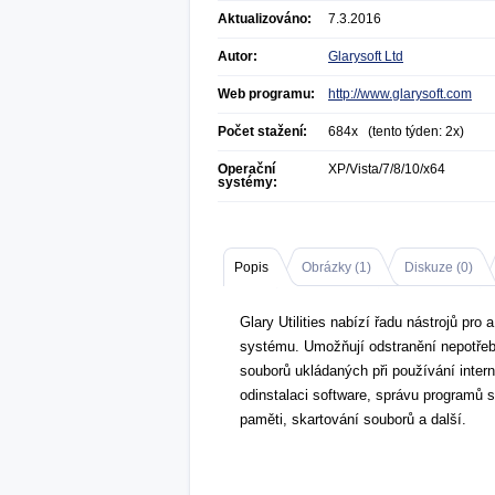
Aktualizováno:
7.3.2016
Autor:
Glarysoft Ltd
Web programu:
http://www.glarysoft.com
Počet stažení:
684x (tento týden: 2x)
Operační
XP/Vista/7/8/10/x64
systémy:
Popis
Obrázky (
1
)
Diskuze (
0
)
Glary Utilities nabízí řadu nástrojů pro 
systému. Umožňují odstranění nepotřeb
souborů ukládaných při používání intern
odinstalaci software, správu programů 
paměti, skartování souborů a další.