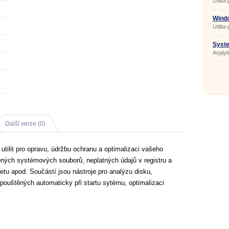
Utilit
Windo
Utilit
Windo
Syste
Analyt
můžete
vaším 
instal
spoušt
sobory
Další verze (0)
a utilit pro opravu, údržbu ochranu a optimalizaci vašeho
ných systémových souborů, neplatných údajů v registru a
etu apod. Součástí jsou nástroje pro analýzu disku,
spouštěných automaticky při startu sytému, optimalizaci