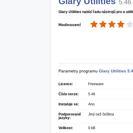
Glary Utilities
5.46
Glary Utilities nabízí řadu nástrojů pro a ut
Hodnocení
Parametry programu
Glary Utilities
5.
Licence:
Freeware
Číslo verze:
5.46
Instaluje se:
Ano
Podporované
Jiný než čeština
jazyky:
Velikost:
0 kB