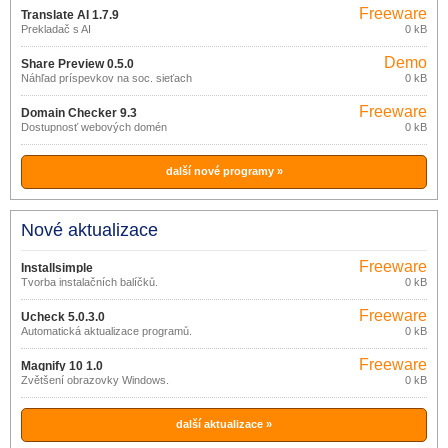
Freeware
Translate AI 1.7.9
Prekladač s AI
0 kB
Demo
Share Preview 0.5.0
Náhľad príspevkov na soc. sieťach
0 kB
Freeware
Domain Checker 9.3
Dostupnosť webových domén
0 kB
další nové programy »
Nové aktualizace
Freeware
Installsimple
Tvorba instalačních balíčků.
0 kB
Freeware
Ucheck 5.0.3.0
Automatická aktualizace programů.
0 kB
Freeware
Magnify 10 1.0
Zvětšení obrazovky Windows.
0 kB
další aktualizace »