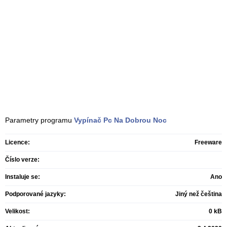
Parametry programu
Vypínač Pc Na Dobrou Noc
Licence:
Freeware
Číslo verze:
Instaluje se:
Ano
Podporované jazyky:
Jiný než čeština
Velikost:
0 kB