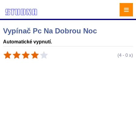
≡
Vypínač Pc Na Dobrou Noc
Automatické vypnutí.
(
4
-
0
x)