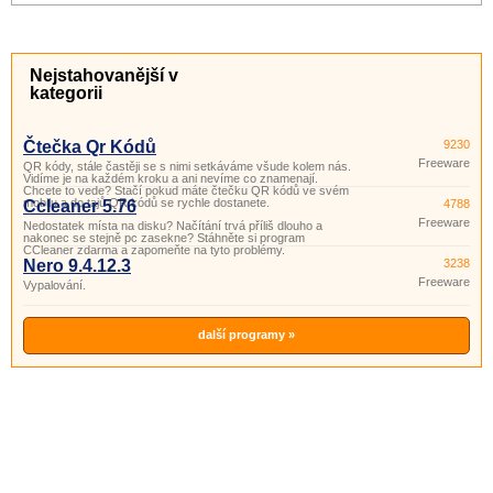
Nejstahovanější v
kategorii
Čtečka Qr Kódů
9230
Freeware
QR kódy, stále častěji se s nimi setkáváme všude kolem nás.
Vidíme je na každém kroku a ani nevíme co znamenají.
Chcete to vede? Stačí pokud máte čtečku QR kódů ve svém
mobilu a do tajů QR kódů se rychle dostanete.
Ccleaner 5.76
4788
Freeware
Nedostatek místa na disku? Načítání trvá příliš dlouho a
nakonec se stejně pc zasekne? Stáhněte si program
CCleaner zdarma a zapomeňte na tyto problémy.
Nero 9.4.12.3
3238
Freeware
Vypalování.
další programy »