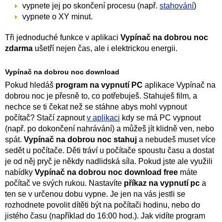
vypnete jej po skončení procesu (např.
stahování
)
vypnete o XY minut.
Tři jednoduché funkce v aplikaci
Vypínač na dobrou noc
zdarma
ušetří nejen čas, ale i elektrickou energii.
Vypínač na dobrou noc download
Pokud hledáš
program na vypnutí PC
aplikace Vypínač na
dobrou noc je přesně to, co potřebuješ. Stahuješ film, a
nechce se ti čekat než se stáhne abys mohl vypnout
počítač? Stačí zapnout
v aplikaci
kdy se má PC vypnout
(např. po dokončení nahrávání) a můžeš jít klidně ven, nebo
spát.
Vypínač na dobrou noc stahuj
a nebudeš muset více
sedět u počítače. Děti tráví u počítače spoustu času a dostat
je od něj pryč je někdy nadlidská síla. Pokud jste ale využili
nabídky
Vypínač na dobrou noc download free
máte
počítač ve svých rukou. Nastavíte
příkaz na vypnutí pc
a
ten se v určenou dobu vypne. Je jen na vás jestli se
rozhodnete povolit dítěti být na počítači hodinu, nebo do
jistého času (například do 16:00 hod.). Jak vidíte program