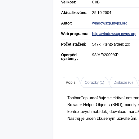
Velikost:
0 kB
Aktualizováno:
25.10.2004
Autor:
windowsxp.mvps.org
Web programu:
http://windowsxp.mvps.org
Počet stažení:
547x (tento týden: 2x)
Operační
98/ME/2000/XP
systémy:
Popis
Obrázky (
1
)
Diskuze (
0
)
ToolbarCop umožňuje selektivní odstran
Browser Helper Objects (BHO), panely ná
kontextových nabídek, download manaže
Nástroj je určen zkušeným uživatelům.