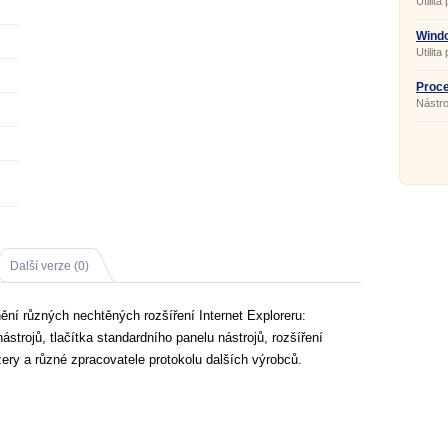
Utilit
Windo
Utilit
Windo
Proce
Nástro
proce
Další verze (0)
ění různých nechtěných rozšíření Internet Exploreru:
strojů, tlačítka standardního panelu nástrojů, rozšíření
ry a různé zpracovatele protokolu dalších výrobců.