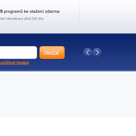
35
programů ke stažení zdarma
ední aktualizace před 592 dny
ozšířené hledání