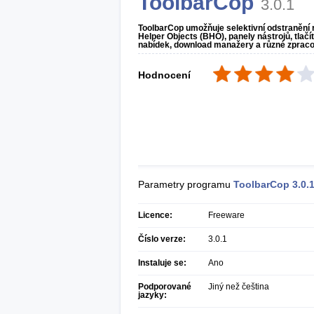
ToolbarCop
3.0.1
ToolbarCop umožňuje selektivní odstranění 
Helper Objects (BHO), panely nástrojů, tlač
nabídek, download manažery a různé zpracov
Hodnocení
Parametry programu
ToolbarCop
3.0.
Licence:
Freeware
Číslo verze:
3.0.1
Instaluje se:
Ano
Podporované
Jiný než čeština
jazyky: