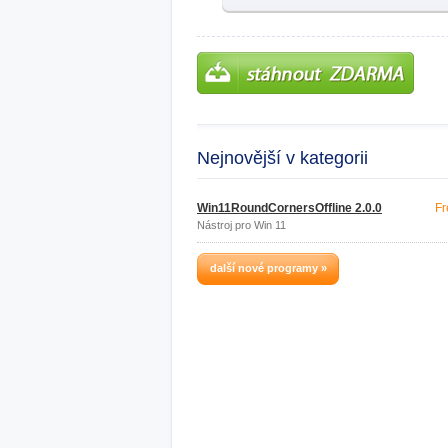
Nejnovější v kategorii
Win11RoundCornersOffline 2.0.0
Fr
Nástroj pro Win 11
další nové programy »