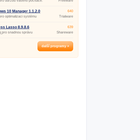
a pro údržbu vašeho počítače.
Freeware
(pro
nekomerční
účely)
ws 10 Manager 1.1.2.0
640
a pro optimalizaci systému
Trialware
ws 10.
ss Lasso 8.9.8.6
639
j pro snadnou správu
Shareware
sů.
další programy »