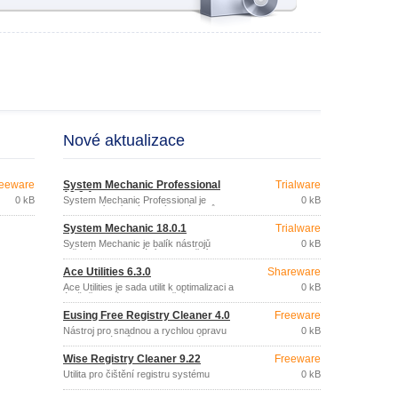
Nové aktualizace
eeware
System Mechanic Professional
Trialware
18.0.1
0 kB
System Mechanic Professional je
0 kB
kompletní balík výkonných nástrojů pro
zajištění optimálního výkonu a
System Mechanic 18.0.1
Trialware
bezpečnosti PC.
System Mechanic je balík nástrojů
0 kB
určených k vyhledání, odstranění a
prevenci problémů s PC.
Ace Utilities 6.3.0
Shareware
Ace Utilities je sada utilit k optimalizaci a
0 kB
údržbě systému: odstranění
nepotřebných a duplicitních souborů,
Eusing Free Registry Cleaner 4.0
Freeware
vyčistění registru, správa aplikací
spouštěných při startu, správce cookies,
Nástroj pro snadnou a rychlou opravu
0 kB
vymazání historie apod.
chybných údajů v registru systému
Windows.
Wise Registry Cleaner 9.22
Freeware
Utilita pro čištění registru systému
0 kB
Windows.