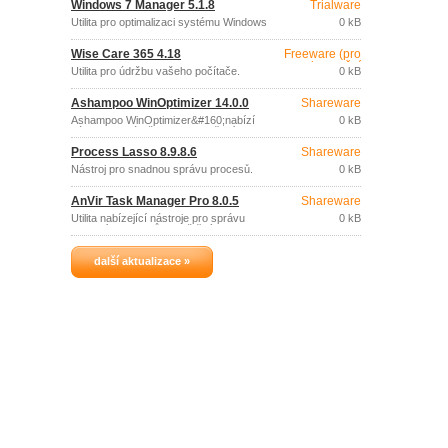
Windows 7 Manager 5.1.8
Trialware
Utilita pro optimalizaci systému Windows
0 kB
7.
Wise Care 365 4.18
Freeware (pro
nekomerční
Utilita pro údržbu vašeho počítače.
0 kB
účely)
Ashampoo WinOptimizer 14.0.0
Shareware
Ashampoo WinOptimizer&#160;nabízí
0 kB
nástroje pro údržbu, zabezpečení a
optimalizaci výkonu vašeho systému
Process Lasso 8.9.8.6
Shareware
Windows.
Nástroj pro snadnou správu procesů.
0 kB
AnVir Task Manager Pro 8.0.5
Shareware
Utilita nabízející nástroje pro správu
0 kB
aplikací a procesů spouštěných
automaticky při startu Windows.
další aktualizace »