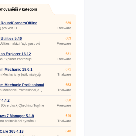
ahovanější v kategorii
1RoundCornersOffline
689
j pro Win 11
Freeware
Utilities 5.46
683
tilities nabízí řadu nástrojů
Freeware
utilit pro opravu, údržbu
u a optimalizaci vašeho
mu.
ss Explorer 16.12
681
s Explorer zobrazuje
Freeware
ace o handles a DLL
aných běžícími procesy.
m Mechanic 18.0.1
671
 Mechanic je balík nástrojů
Trialware
ch k vyhledání, odstranění a
ci problémů s PC.
m Mechanic Professional
653
1
 Mechanic Professional je
Trialware
tní balík výkonných nástrojů
jištění optimálního výkonu a
nosti PC.
4.4.2
650
(Overclock Checking Tool) je
Freeware
j pro testování stability vašeho
(pro
u s využitím 4 různých testů
nekomerční
věření CPU, GPU a výkonu
účely)
ws 7 Manager 5.1.8
649
cího zdroje.
a pro optimalizaci systému
Trialware
ws 7.
Care 365 4.18
648