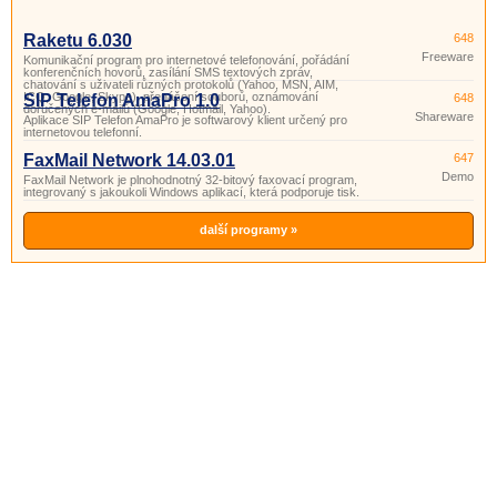
Raketu 6.030
648
Freeware
Komunikační program pro internetové telefonování, pořádání
konferenčních hovorů, zasílání SMS textových zpráv,
chatování s uživateli různých protokolů (Yahoo, MSN, AIM,
ICQ, Google, Skype), přenášení souborů, oznámování
SIP Telefon AmaPro 1.0
648
doručených e-mailů (Google, Hotmail, Yahoo).
Shareware
Aplikace SIP Telefon AmaPro je softwarový klient určený pro
internetovou telefonní.
FaxMail Network 14.03.01
647
Demo
FaxMail Network je plnohodnotný 32-bitový faxovací program,
integrovaný s jakoukoli Windows aplikací, která podporuje tisk.
další programy »