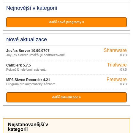
Nejnovější v kategorii
další nové programy »
Nové aktualizace
Shareware
Joyfax Server 10.90.0707
JoyFax Server umožňuje centralizované
0 kB
odesílání a příjem faxových zpráv v síti.
Trialware
CallClerk 5.7.5
Pokročilý telefonní asistent.
0 kB
Freeware
MP3 Skype Recorder 4.21
Program pro automatický záznam
0 kB
veškeré hlasové komunikace
realizované prostřednictvím Skype.
další aktualizace »
Nejstahovanější v
kategorii