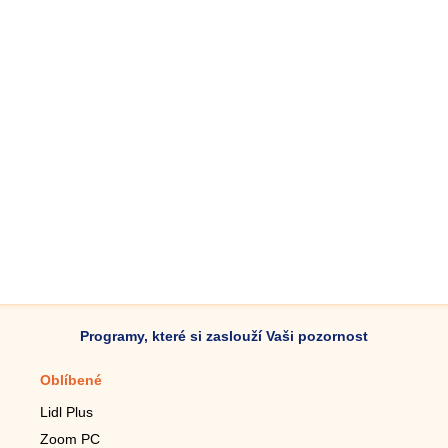
Programy, které si zaslouží Vaši pozornost
Oblíbené
Mobilní aplikace
Lidl Plus
Krokoměr do mobilu
Zoom PC
Lupa do mobilu