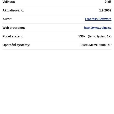
Velikost:
0 kB
Aktualizováno:
1.9.2002
Autor:
Fractalis Software
Web programu:
http://www.volny.cz
Počet stažení:
536x (tento týden: 1x)
Operační systémy:
95/98/ME/NT/2000/XP