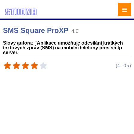
≡
SMS Square ProXP
4.0
Slovy autora: "Aplikace umožňuje odesílání krátkých
textových zpráv (SMS) na mobilní telefony přes smtp
server.
(
4
-
0
x)