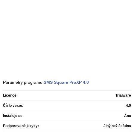
Parametry programu
SMS Square ProXP
4.0
Licence:
Trialware
Číslo verze:
4.0
Instaluje se:
Ano
Podporované jazyky:
Jiný než čeština